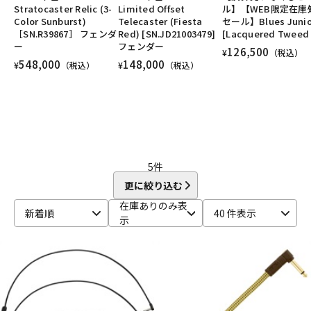
Stratocaster Relic (3-
Limited Offset
ル】【WEB限定在庫
DTM オンライン納品
レコーディング機器
ユーズド
ヴィンテージ
ALL
Color Sunburst)
Telecaster (Fiesta
セール】Blues Junio
［SN.R39867］ フェンダ
Red) [SN.JD21003479]
[Lacquered Tweed 
ー
フェンダー
126,500
¥
（税込）
配信/ライブ機器
楽器アクセサリ
548,000
148,000
¥
（税込）
¥
（税込）
中古
ヴィンテージ
5
件
更に絞り込む
在庫ありのみ表
新着順
40 件表示
示