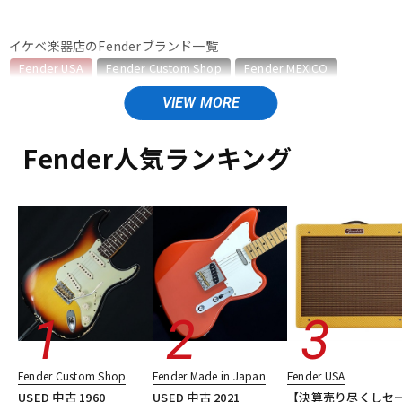
ベース
ウクレレ
イケベ楽器店のFenderブランド一覧
Fender USA
Fender Custom Shop
Fender MEXICO
Fender Made in Japan
Fender Standard Series
ドラム
パーカッション
Fender Acoustics
Fender Japan
Fender (Japan Exclusive Series)
その他Fender
Fender人気ランキング
キーボード
電子ピアノ
Fender USAのカテゴリ
エレキギター
エレキギター/ストラトキャスター・STタイプ
エレキギター/テレキャスター・TLタイプ
管楽器
その他楽器
エレキギター/ジャズマスター・JMタイプ
エレキギター/ジャガー・JGタイプ
エレキギター/ムスタング・MGタイプ
アンプ
エフェクター
エレキギター/#American Vintage II
エレキギター/#American Ultra
エレキギター/#American Professional
DJ機器
DTM
エレキギター/#American Professional II
Fender Custom Shop
Fender Made in Japan
Fender USA
エレキギター/#American Performer
ベース
USED 中古 1960
USED 中古 2021
【決算売り尽くしセ
ギターアンプ・ベースアンプ
エフェクター
楽器アクセサリ