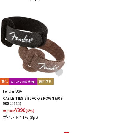
新品
送料無料
WEB注文店頭受取可
Fender USA
CABLE TIES 7 BLACK/BROWN (#09
90820111)
¥
990
販売価格
(税込)
ポイント：1%
(9pt)