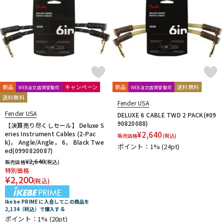
新品
キャンペーン
新品
送料無料
WEB注文店頭受取可
WEB注文店頭受取可
送料無料
Fender USA
Fender USA
DELUXE 6 CABLE TWD 2 PACK(#09
90820088)
【決算売り尽くしセール】 Deluxe S
eries Instrument Cables (2-Pac
¥
2,640
販売価格
(税込)
k)， Angle/Angle， 6， Black Twe
ポイント：1%
(24pt)
ed(0990820087)
¥
2,640
販売価格
(税込)
特別価格
¥
2,200
(税込)
Ikebe PRIME に入会してこの商品を
2,134（税込）で購入する
ポイント：1%
(20pt)