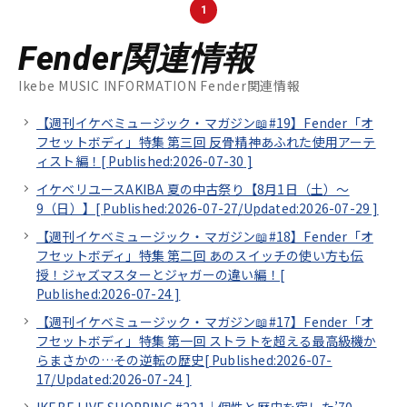
1
Fender関連情報
Ikebe MUSIC INFORMATION Fender関連情報
【週刊イケベミュージック・マガジン📖#19】Fender「オ
フセットボディ」特集 第三回 反骨精神あふれた使用アーテ
ィスト編！[
Published:2026-07-30
]
イケベリユースAKIBA 夏の中古祭り【8月1日（土）～
9（日）】[
Published:2026-07-27/
Updated:2026-07-29
]
【週刊イケベミュージック・マガジン📖#18】Fender「オ
フセットボディ」特集 第二回 あのスイッチの使い方も伝
授！ジャズマスターとジャガーの違い編！[
Published:2026-07-24
]
【週刊イケベミュージック・マガジン📖#17】Fender「オ
フセットボディ」特集 第一回 ストラトを超える最高級機か
らまさかの…その逆転の歴史[
Published:2026-07-
17/
Updated:2026-07-24
]