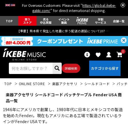
For Overseas Customers: Please visit "
https://global.ikebe-
gakki.com/
" for direct international shipping.
買う
売る
イベント
学割
TOP
店舗一覧
ストア
中古買取
動画
サービス
【重要】熊本県で発生した地震に伴う配送の遅延について(
07月29日
更新)
0
詳細検索
TOP
ONLINE STORE
楽器アクセサリ
シールドコード
パッチ
楽器アクセサリ シールドコード パッチケーブル Fender USA 商
品一覧
1946年にアメリカで創業し、1980年代に日本とメキシコでの製造
を始めたFender。現在もアメリカにある工場で製造されているラ
エレキギター
アコギ/エレアコ
インがFender USAです。