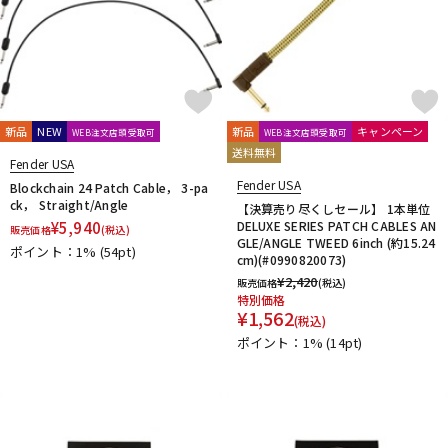
新品
NEW
新品
キャンペーン
WEB注文店頭受取可
WEB注文店頭受取可
送料無料
Fender USA
Fender USA
Blockchain 24 Patch Cable， 3-pa
ck， Straight/Angle
【決算売り尽くしセール】 1本単位
¥
5,940
DELUXE SERIES PATCH CABLES AN
販売価格
(税込)
GLE/ANGLE TWEED 6inch (約15.24
ポイント：1%
(54pt)
cm)(#0990820073)
¥
2,420
販売価格
(税込)
特別価格
¥
1,562
(税込)
ポイント：1%
(14pt)