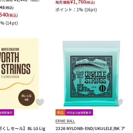
¥
1,760
販売価格
(税込)
nsen
Asterope
Rubank
日本アコースティックレコーズ
442
(税込)
ポイント：1%
(16pt)
ミ楽譜出版社
De Haske
デプロMP
GRAYZONE
540
(税込)
traps
1%
(14pt)
新品
文店頭受取可
WEB注文店頭受取可
ERNIE BALL
しセール】BL LG Lig
2326 NYLONB-END/UKULELE/BK ア