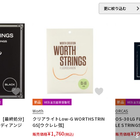
更に絞り込む
ea
Danelectro
D'Angelico
DARCO
DAVA
DAVID LABOGA
m Dunlop)
DURACELL
E.W.S.
EBS
Editions Bim
Electro Har
EVH
Famous
FANA
F-bass
Fender
Fender Japan
F
ar Research
Freeway Switch
FU-Tone
Gibson
GID
GigBag
Golden Power
GORILLA SNOT
GO
over
Grover Allman
Gruv Gear
GUITTO
Hal Leonard
HAN
WARD
HUDSON MUSIC
Ibanez
Ikebe Original
IN TUNE GP
I
Kamaka
KAMINARI
KC
Ken Smith
K-Garage
Kikutani
 MUSIC
Lee Guitars
LEVY’S
LHL
Lindy Fralin
Live Line
新品
新品
可
WEB注文店頭受取可
WEB注
k Strings
Marshall
MARTIN
MASTER8 JAPAN
Mastery Bridge
Worth
ORCAS
se
MONO
MONSTER CABLE
Montreux
Moody
MORRIS
[最終処分]
クリアライトLow-G WORTHSTRIN
OS-30 LG 
No Brand
Noah’sark
Nordstrand
NUX
) ディアンジ
GS[ウクレレ弦]
LE STRI
¥
1,760
¥
30
販売価格
販売価格
(税込)
CENT
ONE'S WAY
Orange
ORB
ORCAS
ORTEGA
Ovalt