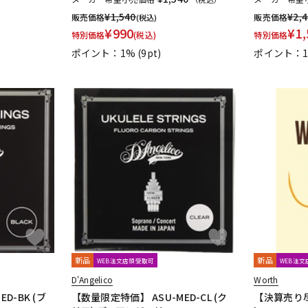
 And Bock
Wizz Pickups
International Music
Edition Wilhelm Ha
¥
1,540
¥
2,
販売価格
販売価格
(税込)
く！
Triplo Press
Musikverlag Hans Sikorski
大阪開成館
ドレ
¥
990
¥
1,
特別価格
(税込)
特別価格
odore Presser
Groove Garage
AQUBE MUSIC PRODUCTS
Ergo S
ポイント：1%
(9pt)
ポイント：
新品
新品
WEB注文店頭受取可
WEB注
D'Angelico
Worth
D-BK (ブ
【数量限定特価】 ASU-MED-CL (ク
【決算売り尽く