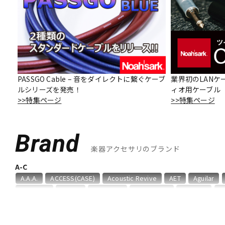
DJ機器
DTM
中古
ヴィンテー
PASSGO Cable – 音をダイレクトに繋ぐケーブ
業界初のLANケ
ルシリーズを発売！
ィオ用ケーブル「O
>>特集ページ
>>特集ページ
Brand
楽器アクセサリのブランド
A-C
A.A.A.
ACCESS(CASE)
Acoustic Revive
AET
Aguilar
Aria ProII
ARTEC
ATELIER Z
AUGUSTINE
B，W&R
B
Birdland
Black Mountain
BLACK MOUNTAIN PICKS
BLACK
CANARE
Carl Fischer
Carlos
Charles Colin
Cherub