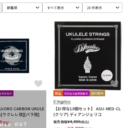
新着順
すべて表示
20 件表示
DEAN
Dean Markley
DEVISER
DiMarzio
DINGWALL
monix
ele-king books
ELIXIR
EMERSON CUSTOM
EMG
ender USA
FERNANDES ／ Burny
FISHMAN
Floyd Rose
TOH
Grande uomo
Graph Tech
Gravity Guitar Picks
NABACH
Happich
HARRY'S
HATA
Headway
HERCO
nner Bamboo Bass Instruments (IBBI)
J.P.CARLOS
Jackson
Killer
KIWAYA
KLUSON
Ko’olau
KORG
Lizard Spit
LM STRAP
Lollar Pickups
LUTHIER
新品
送料無料
文店頭受取可
WEB注文店頭受取可
MATON
MAYONES
MD Guitars
Mighty Bright
Mi-Si
D'Angelico
MUSIC NOMAD
MUSIC WORKS
MXR
Nail Company
FLUORO CARBON UKULE
【お得な10個セット】 ASU-MED-CL
NGS[ウクレレ弦][バラ弦]
(クリア) ディアンジェリコ
8
¥
4,800
販売価格
(税込)
(税込)
SOLD OUT
one
OVATION
Oyaide
P.R.S.
paige
Parksons