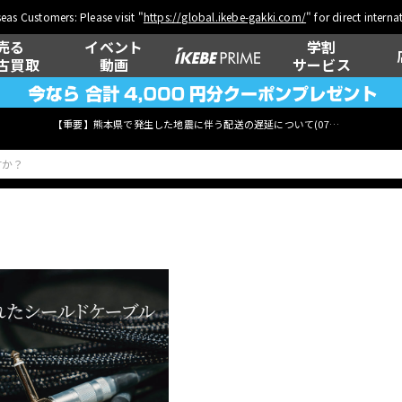
eas Customers: Please visit "
https://global.ikebe-gakki.com/
" for direct intern
売る
イベント
学割
古買取
動画
サービス
【重要】熊本県で発生した地震に伴う配送の遅延について(
07月29日
更新)
ベース
ウクレレ
管楽器
その他楽器