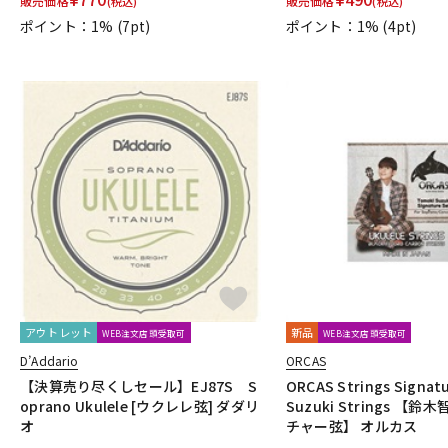
販売価格
販売価格
(税込)
(税込)
Performance
PERRI'S
Peterson
PICK BOY
PICK PUN
ポイント：1%
(7pt)
ポイント：1%
(4pt)
R.Cocco
Rattlesnake Cable
Raw Vintage
RENEGADE
RIVER FORD
Roadie
ROCHE-THOMAS
Roland
ROMBO
S-U
S.Yairi
Sadowsky
Sadowsky Guitars
Sago
SAVAREZ
Seymour Duncan
Shadow
SHRED NECK
SHUBB
SILEN
Spanish Moon
SpiceNote
Spider Capo
Stack
START
TAKAMINE
TAMA
TAURUS ARMY
TAYLOR
tc electronic
Tom Anderson
TOMBO
Tone
Toneism Pickups
ToneP
V-Z
Van Damme
Vega-Trem
VeroCity Effects Pedals
VIBRAMA
WHITEFEATHER
Wilkinson
Wittner
Worth
Xotic
YA
他
アウトレット
新品
WEB注文店頭受取可
WEB注文店頭受取可
320design
アトス・インターナショナル
アルソ出版
カエ
ヤマハミュージックEHD
ヤマハミュージックトレーディング
D’Addario
ORCAS
日本娯楽
名城商会
明和電機
【決算売り尽くしセール】EJ87S S
ORCAS Strings Signat
oprano Ukulele [ウクレレ弦] ダダリ
Suzuki Strings 【
他2
オ
チャー弦】 オルカス
TONE GEAR
Peters
Alfred
M.Baron
m.guitar craft wo