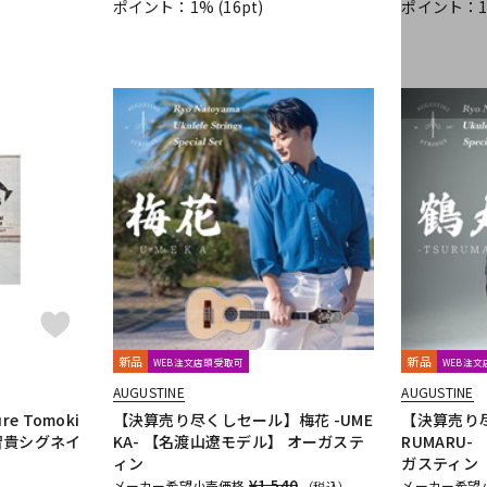
ポイント：1%
(16pt)
ポイント：
CH
PLANET WAVES
Pluginz Keychains
POWERbreathe
Pro-co
Reunion Blues
RevoL effects
Richter Straps
Rick Rock Picks
Ron Ellis Pickups
ROTO SOUND
ROZZ
Schaller
SCHECTER
Schlagwerk Percussion
Scorelay Japan
T PICK
SIT
SKB
SKYSONIC
SNARK
Solid Bond
SOLID C
ECH
STEINBERGER
Stetsbar
stokyo
Suhr Guitars
Sunhaya
Thalia Capo
THE ROCK SLIDE
Thomastik-Infeld
ThroBak Elect
ros
TOUGH-TX
TRIAL
TRICK
TRUE DYNA
trumpet station
TE
Vigier
VitalAudio
VIVACE
VOVOX
VOX
WALRUS AUD
MAHA
ZAOLLA
ZEMAITIS
ZEN-ON
新品
新品
WEB注文店頭受取可
WEB注
ルカフェ
キョーリツ
シンコーミュージック
スーパーキッズ
ヤマハミュージックメディア
リットーミュージック
音楽之友社
AUGUSTINE
AUGUSTINE
ure Tomoki
【決算売り尽くしセール】梅花 -UME
【決算売り尽
鈴木智貴シグネイ
KA- 【名渡山遼モデル】 オーガステ
RUMARU
ィン
ガスティン
rks
Henle
Boosey And Hawkes
Universal
Musica Rara
Sal
¥1,540
メーカー希望小売価格
メーカー希望
（税込）