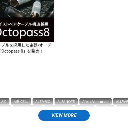
DTM オンラ
レコーディン
イン納品
グ機器
ジ
ーブルを採用した楽器/オーデ
ctopass 8」を発売！
AID
AIR CELL
ALEMBIC
ALFANOTE
Allies Vemuram
ALLPA
abicz
BARBAROSSA
Bare Knuckle
bartolini
basiner
BAS
&GOLD
Blackstar
BLUE BELL
Bohemians
BONDHUS
BOSS
VIEW MORE
CLAYTON
Cleartone
Cling On
CNB
Colossal Cable
COLUM