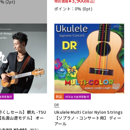
¥
3,900
特別価格
(税込)
1%
(2pt)
prohands
PROPIK
Providence
PULSE
PYRAMID
ポイント：0%
(0pt)
Rickenbacker
RIGHTON STRAPS
RIO GRANDE
Ritter
SCUD
SEIKO
Seki Sound
SEQUENZ
ABLES
SOMA laboratory
SONOTONE
Souldier Strap
to
SUNRISE
Sustainiac
SUZUKI
Switch Custom Guitars
ronics
Tim Bud
TINYBOY
TODA GUITARS
TOKAI
TUNE
Turtle Wax
TV Jones
ULTIMATE
unknown
IO
Warwick
Wedgie
Well Fine
Wera
新品
文店頭受取可
WEB注文店頭受取可
ねこだまり工房
パイパーズ
フェアリー
フォンテック
山木秀夫コレクション
春日
杉原書店
青い鳥∞黄い蜂
DR
くしセール】鶴丸 -TSU
Ukulele Multi Color Nylon Strings
- 【名渡山遼モデル】 オー
【ソプラノ・コンサート用】 ディー
アール
abert
Durand
Leduc
Dr.Case
Schott Music
¥2,442
小売価格
（税込）