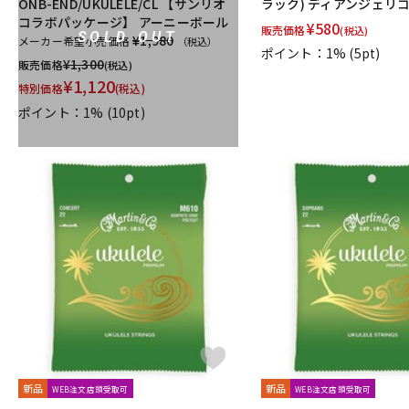
ONB-END/UKULELE/CL 【サンリオ
ラック) ディアンジェリ
コラボパッケージ】 アーニーボール
¥
580
販売価格
(税込)
SOLD OUT
¥1,980
メーカー希望小売価格
（税込）
ポイント：1%
(5pt)
¥
1,300
販売価格
(税込)
¥
1,120
特別価格
(税込)
ポイント：1%
(10pt)
新品
新品
WEB注文店頭受取可
WEB注文店頭受取可