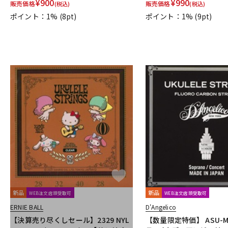
¥
900
¥
990
販売価格
販売価格
(税込)
(税込)
Billaudot
Marc Reift
Max Eschig
Southern Music
Bote
ポイント：1%
(8pt)
ポイント：1%
(9pt)
Cable Cup
Richard Schauer
SUCK UK
ぼっち・ざ・ろっ
AURORA STRINGS
Chester Music
Lydke Musikverlag
The
新品
新品
WEB注文店頭受取可
WEB注文店頭受取可
ERNIE BALL
D'Angelico
【決算売り尽くしセール】2329 NYL
【数量限定特価】 ASU-ME