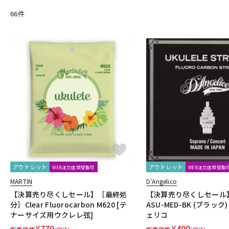
Crescendo
CUSTOM TRY
66
件
D-F
D&A GUITAR GEAR
D’Addario
Daiking Corporation
D'andr
dmi guitar labs
Doc Simons
DR
Dr.DUCK'S
Dunlop (Ji
Enfini Custom Works
ENGL
Epiphone
ERNIE BALL
ESP
Franklin
Fred Kelly
Free The Tone
Freedom Custom Guit
G-K
G.I. Batteries
G7th
GATOR
GATOR Frameworks
GHS
GRECO
Greg Bennett
GRETSCH
GrooveTech Tools
Gr
HERCULES
HexHider
HipStrap
Hofner
HOSCO
HO
JAKE SHIMABUKURO
John Pearse
K&M
K.Yairi
KALA
KR'Z NANO DIAMOND CABLE
KTS
kusakusa88
Kyser
L-N
L.R.Baggs
La Bella
LAKLAND
LAMANTA
Lao Qi
LAVA
アウトレット
アウトレット
WEB注文店頭受取可
WEB注文店頭受取
Magna Cart
Magslide
MAHALO
Manikin Electronic
Mar
MARTIN
D'Angelico
MJC Ironworks
MMI
MODERN PIRATES
MOGAMI
momo
【決算売り尽くしセール】［最終処
【決算売り尽くしセール】
NAZCA
NAZCA STRAP
NEO
Neotech
NIKKO(日工精機)
分］Clear Fluorocarbon M620 [テ
ASU-MED-BK (ブラック
ナーサイズ用ウクレレ弦]
ェリコ
O-R
OFFICIAL EDWARD VAN HALEN MINI GUITARS
Oihata
ONE PER
¥
770
¥
490