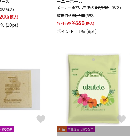
 ワース
ーニーボール
¥2,200
メーカー希望小売価格
（税込）
598
(税込)
200
¥
1,480
販売価格
(税込)
(税込)
¥
880
特別価格
(税込)
1%
(10pt)
ポイント：1%
(8pt)
新品
文店頭受取可
WEB注文店頭受取可