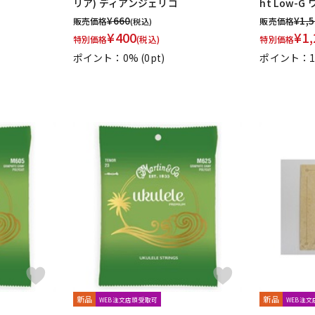
コ
リア) ディアンジェリコ
ht Low-G
¥
660
¥
1,
販売価格
販売価格
(税込)
¥
400
¥
1,
特別価格
(税込)
特別価格
ポイント：0%
(0pt)
ポイント：
新品
新品
WEB注文店頭受取可
WEB注