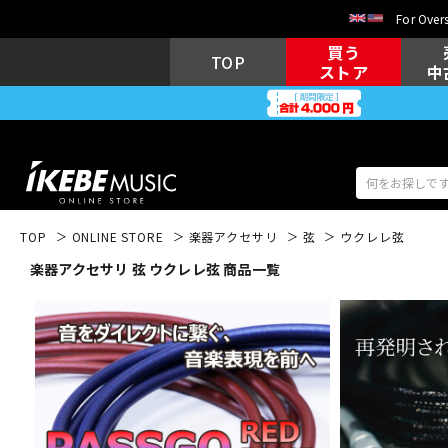
For Overs
買う
TOP
ストア
中
TOP
ONLINE STORE
楽器アクセサリ
弦
ウクレレ弦
楽器アクセサリ 弦 ウクレレ弦 商品一覧
アコギ/エレ
エレキギター
アコ
キーボード
電子ピアノ