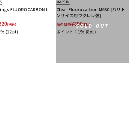
S
MARTIN
trings FLUOROCARBON L
Clear Fluorocarbon M630 [バリト
ンサイズ用ウクレレ弦]
320
¥
890
販売価格
(税込)
(税込)
SOLD OUT
1%
(12pt)
ポイント：1%
(8pt)