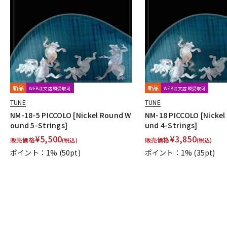
DJ機器
DTM
中古
ヴィンテー
新品
新品
WEB注文店頭受取可
WEB注文店頭受取可
TUNE
TUNE
NM-18-5 PICCOLO [Nickel Round W
NM-18 PICCOLO [Nicke
ound 5-Strings]
und 4-Strings]
¥
5,500
¥
3,850
販売価格
販売価格
(税込)
(税込)
ポイント：1%
(50pt)
ポイント：1%
(35pt)