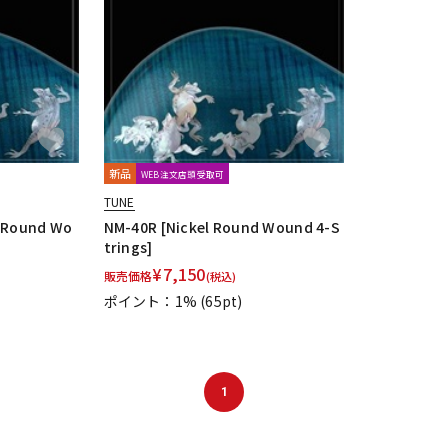
DTM オンラ
レコーディン
イン納品
グ機器
ジ
新品
WEB注文店頭受取可
TUNE
l Round Wo
NM-40R [Nickel Round Wound 4-S
trings]
¥
7,150
販売価格
(税込)
ポイント：1%
(65pt)
1