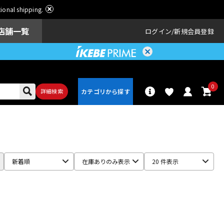
ational shipping.
店舗一覧
ログイン
新規会員登録
0
詳細検索
パーカッショ
ドラム
ン
新着順
在庫ありのみ表示
20 件表示
アンプ
エフェクター