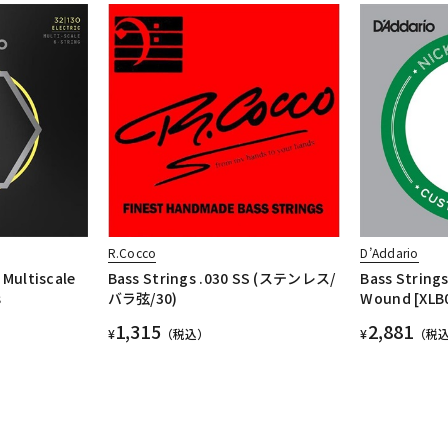
R.Cocco
D’Addario
 Multiscale
Bass Strings .030 SS (ステンレス/
Bass Strings
s
バラ弦/30)
Wound [XLB
1,315
2,881
¥
（税込）
¥
（税