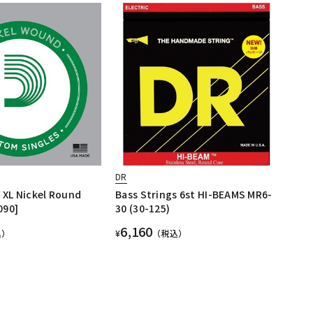
DR
 XL Nickel Round
Bass Strings 6st HI-BEAMS MR6-
090]
30 (30-125)
6,160
込）
¥
（税込）