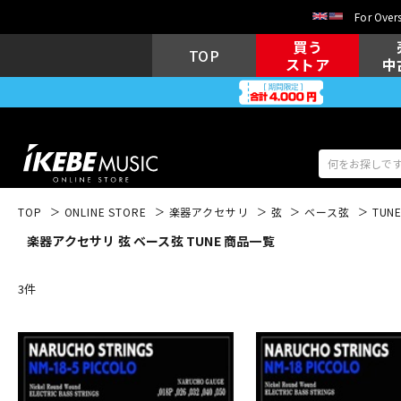
For Overs
買う
TOP
ストア
中
TOP
ONLINE STORE
楽器アクセサリ
弦
ベース弦
TUN
楽器アクセサリ 弦 ベース弦 TUNE 商品一覧
アコギ/エレ
エレキギター
アコ
3
件
キーボード
電子ピアノ