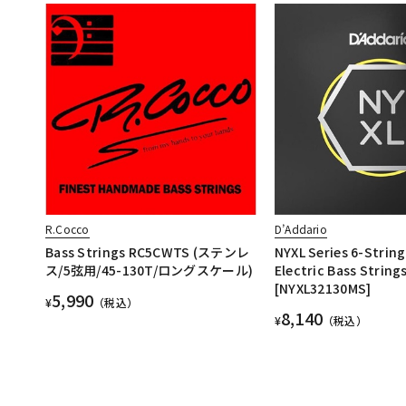
R.Cocco
D’Addario
Bass Strings RC5CWTS (ステンレ
NYXL Series 6-String
ス/5弦用/45-130T/ロングスケール)
Electric Bass String
[NYXL32130MS]
5,990
¥
（税込）
8,140
¥
（税込）