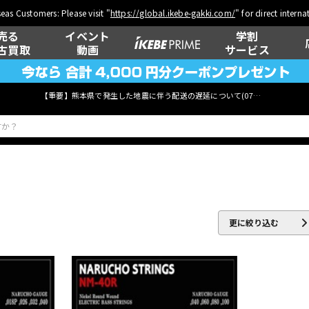
eas Customers: Please visit "
https://global.ikebe-gakki.com/
" for direct intern
売る
イベント
学割
古買取
動画
サービス
【重要】熊本県で発生した地震に伴う配送の遅延について(
07月29日
更新)
E
ベース
ウクレレ
更に絞り込む
管楽器
その他楽器