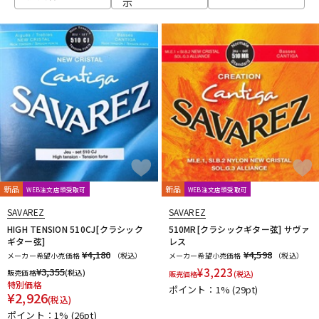
示
ベース
ウクレレ
ドラム
パーカッション
キーボード
電子ピアノ
管楽器
その他楽器
新品
新品
WEB注文店頭受取可
WEB注文店頭受取可
SAVAREZ
SAVAREZ
アンプ
エフェクター
HIGH TENSION 510CJ[クラシック
510MR[クラシックギター弦] サヴァ
ギター弦]
レス
¥4,180
¥4,598
メーカー希望小売価格
（税込）
メーカー希望小売価格
（税込）
¥
3,355
¥
3,223
販売価格
(税込)
販売価格
(税込)
DJ機器
DTM
特別価格
ポイント：1%
(29pt)
¥
2,926
(税込)
ポイント：1%
(26pt)