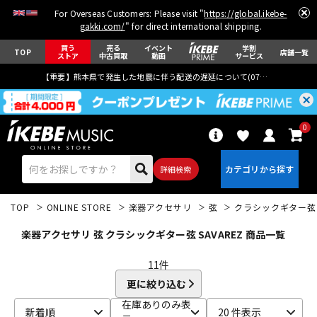
For Overseas Customers: Please visit "
https://global.ikebe-
gakki.com/
" for direct international shipping.
買う
売る
イベント
学割
TOP
店舗一覧
ストア
中古買取
動画
サービス
【重要】熊本県で発生した地震に伴う配送の遅延について(
07月29日
更新)
0
詳細検索
TOP
ONLINE STORE
楽器アクセサリ
弦
クラシックギター弦
楽器アクセサリ 弦 クラシックギター弦 SAVAREZ 商品一覧
11
件
更に絞り込む
エレキギター
アコギ/エレアコ
在庫ありのみ表
新着順
20 件表示