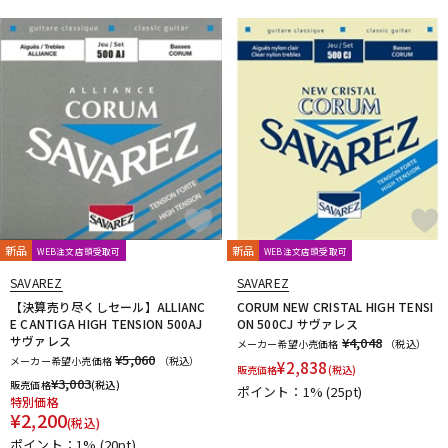
新品
新品
WEB注文店頭受取可
WEB注文店頭受取可
SAVAREZ
SAVAREZ
【決算売り尽くしセール】ALLIANC
CORUM NEW CRISTAL HIGH TENSI
E CANTIGA HIGH TENSION 500AJ
ON 500CJ サヴァレス
サヴァレス
¥4,048
メーカー希望小売価格
（税込）
¥5,060
メーカー希望小売価格
（税込）
¥
2,838
販売価格
(税込)
¥
3,003
販売価格
(税込)
ポイント：1%
(25pt)
特別価格
¥
2,200
(税込)
ポイント：1%
(20pt)