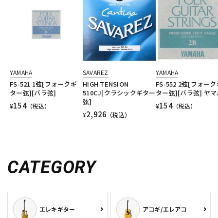
YAMAHA
SAVAREZ
YAMAHA
FS-521 1弦[フォークギ
HIGH TENSION
FS-552 2弦[フォー
ター弦][バラ弦]
510CJ[クラシックギター
ター弦][バラ弦] ヤマ
弦]
154
154
¥
（税込）
¥
（税込）
2,926
¥
（税込）
CATEGORY
エレキギター
アコギ/エレアコ