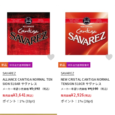
新品
新品
WEB注文店頭受取可
WEB注文店頭受取可
SAVAREZ
SAVAREZ
ALLIANCE CANTIGA NORMAL TEN
NEW CRISTAL CANTIGA NORMAL
SION 510AR サヴァレス
TENSION 510CR サヴァレス
¥5,192
¥4,180
メーカー希望小売価格
（税込）
メーカー希望小売価格
（税込）
¥
3,641
¥
2,926
販売価格
(税込)
販売価格
(税込)
ポイント：1%
(33pt)
ポイント：1%
(26pt)