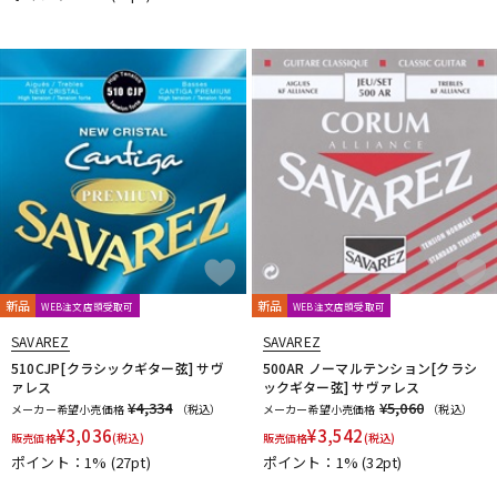
DTM オンライン納品
レコーディング機器
配信/ライブ機器
楽器アクセサリ
中古
ヴィンテージ
新品
新品
WEB注文店頭受取可
WEB注文店頭受取可
SAVAREZ
SAVAREZ
510CJP[クラシックギター弦] サヴ
500AR ノーマルテンション[クラシ
ァレス
ックギター弦] サヴァレス
¥4,334
¥5,060
メーカー希望小売価格
（税込）
メーカー希望小売価格
（税込）
¥
3,036
¥
3,542
販売価格
(税込)
販売価格
(税込)
ポイント：1%
(27pt)
ポイント：1%
(32pt)