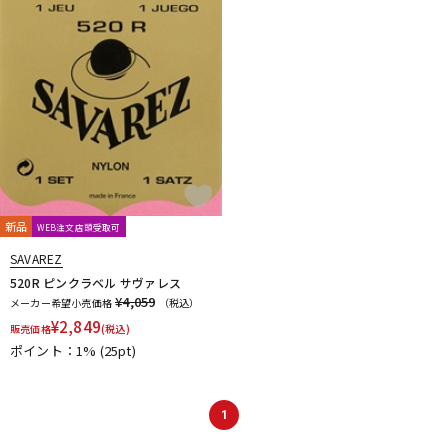
新品
WEB注文店頭受取可
SAVAREZ
520R ピンクラベル サヴァレス
¥4,059
メーカー希望小売価格
（税込）
¥
2,849
販売価格
(税込)
ポイント：1%
(25pt)
1