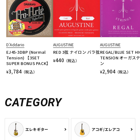
D’Addario
AUGUSTINE
AUGUSTINE
EJ45-3DBP (Normal
RED 3弦 ナイロン バラ弦
REGAL/BLUE SET H
Tension) 【3SET
TENSION オーガス
440
¥
（税込）
SUPER BONUS PACK】
ン
3,784
2,904
¥
（税込）
¥
（税込）
CATEGORY
エレキギター
アコギ/エレアコ