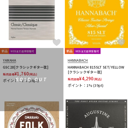
Thomastik-Infeld
ThroBak Electronics
Tim Bud
TINYBOY
TODA GUITARS
TOKAI
Tom Anderson
TOMBO
Tone
Toneism Pickups
TonePros
TOUGH-TX
TRIAL
TRICK
TRUE DYNA
trumpet station
TUNE
Turtle Wax
TV Jones
ULTIMATE
unknown
V-Z
Van Damme
Vega-Trem
VeroCity Effects Pedals
新品
新品
WEB注文店頭受取可
WEB注文店頭受取可
VIBRAMATE
Vigier
VitalAudio
VIVACE
VOVOX
VOX
YAMAHA
HANNABACH
WALRUS AUDIO
Warwick
Wedgie
Well Fine
Wera
GSC28[クラシックギター弦]
HANNABACH 815SLT SET/YELLOW
WHITEFEATHER
Wilkinson
Wittner
Worth
Xotic
[クラシックギター弦]
¥
1,760
販売価格
(税込)
YAMAHA
ZAOLLA
ZEMAITIS
ZEN-ON
¥
4,290
SOLD OUT
販売価格
(税込)
ポイント：1%
(16pt)
他
ポイント：1%
(39pt)
320design
アトス・インターナショナル
アルソ出版
カエルカフェ
キョーリツ
シンコーミュージック
スーパーキッズ
ねこだまり工房
パイパーズ
フェアリー
フォンテック
ヤマハミュージックEHD
ヤマハミュージックトレーディング
ヤマハミュージックメディア
リットーミュージック
音楽之友社
山木秀夫コレクション