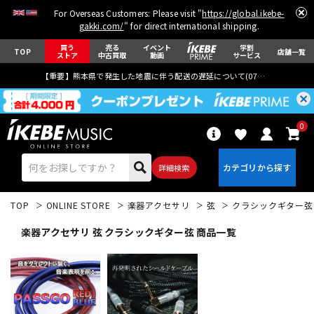
For Overseas Customers: Please visit "
https://global.ikebe-
gakki.com/
" for direct international shipping.
買う
売る
イベント
学割
TOP
店舗一覧
ストア
中古買取
動画
サービス
【重要】熊本県で発生した地震に伴う配送の遅延について(
07月29日
更新)
0
詳細検索
TOP
ONLINE STORE
楽器アクセサリ
弦
クラシックギター弦
楽器アクセサリ 弦 クラシックギター弦 商品一覧
エレキギター
アコギ/エレアコ