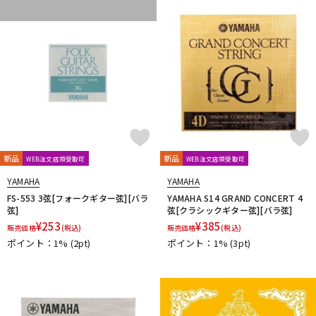
Providence
PULSE
PYRAMID
R.Cocco
Rattlesnake Cable
Raw Vintage
RENEGADE
Reunion Blues
RevoL effects
Richter Straps
Rick Rock Picks
Rickenbacker
RIGHTON STRAPS
RIO GRANDE
Ritter
RIVER FORD
Roadie
ROCHE-THOMAS
Roland
ROMBO
Ron Ellis Pickups
ROTO SOUND
ROZZ
S-U
S.Yairi
Sadowsky
Sadowsky Guitars
Sago
SAVAREZ
新品
新品
WEB注文店頭受取可
WEB注文店頭受取可
Schaller
SCHECTER
Schlagwerk Percussion
Scorelay Japan
SCUD
SEIKO
Seki Sound
SEQUENZ
YAMAHA
YAMAHA
Seymour Duncan
Shadow
SHRED NECK
SHUBB
FS-553 3弦[フォークギター弦][バラ
YAMAHA S14 GRAND CONCERT 4
弦]
弦[クラシックギター弦][バラ弦]
SILENT PICK
SIT
SKB
SKYSONIC
SNARK
¥
253
¥
385
販売価格
(税込)
販売価格
(税込)
Solid Bond
SOLID CABLES
SOMA laboratory
SONOTONE
ポイント：1%
(2pt)
ポイント：1%
(3pt)
Souldier Strap
Spanish Moon
SpiceNote
Spider Capo
Stack
STARTECH
STEINBERGER
Stetsbar
stokyo
Suhr Guitars
Sunhayato
SUNRISE
Sustainiac
SUZUKI
Switch Custom Guitars
TAKAMINE
TAMA
TAURUS ARMY
TAYLOR
tc electronic
Thalia Capo
THE ROCK SLIDE