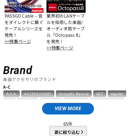
ベース
ウクレレ
PASSGO Cable – 音
業界初のLANケーブ
をダイレクトに繋ぐ
ルを採用した楽器/
ケーブルシリーズを
オーディオ用ケーブ
ドラム
パーカッション
発売！
ル「Octopass 8」
>>特集ページ
を発売！
>>特集ページ
キーボード
電子ピアノ
Brand
管楽器
その他楽器
楽器アクセサリのブランド
A-C
A.A.A.
ACCESS(CASE)
Acoustic Revive
AET
Aguilar
アンプ
エフェクター
AID
AIR CELL
ALEMBIC
ALFANOTE
Allies Vemuram
ALLPARTS
ALPINE HEARING PROTECTION
APEX
AQUILA
VIEW MORE
ARIA
Aria ProII
ARTEC
ATELIER Z
AUGUSTINE
DJ機器
DTM
B，W&R
Babicz
BARBAROSSA
Bare Knuckle
65
件
bartolini
basiner
BASSO
BELDEN
Big Bends
更に絞り込む