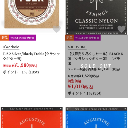
春日
杉原書店
青い鳥∞黄い蜂
日本娯楽
名城商会
明和電機
他2
TONE GEAR
Peters
Alfred
M.Baron
m.guitar craft works
Henle
Boosey And Hawkes
新品
Universal
Musica Rara
Salabert
新品
Durand
Leduc
WEB注文店頭受取可
WEB注文店頭受取可
Dr.Case
Schott Music
Billaudot
Marc Reift
D’Addario
AUGUSTINE
Max Eschig
Southern Music
Bote And Bock
Wizz Pickups
EJ32 Silver/Black/Treble[クラシッ
【決算売り尽くしセール】BLACK6
International Music
Edition Wilhelm Hansen
Asterope
クギター弦]
弦［クラシックギター弦］［バラ
弦］
¥
1,980
Rubank
日本アコースティックレコーズ
Cable Cup
SOLD OUT
販売価格
(税込)
¥1,320
メーカー希望小売価格
（税込）
ポイント：1%
(18pt)
Richard Schauer
SUCK UK
ぼっち・ざ・ろっく！
¥
1,320
販売価格
(税込)
Triplo Press
Musikverlag Hans Sikorski
大阪開成館
特別価格
¥
1,010
ドレミ楽譜出版社
De Haske
デプロMP
GRAYZONE
(税込)
AURORA STRINGS
Chester Music
Lydke Musikverlag
ポイント：1%
(9pt)
Theodore Presser
Groove Garage
AQUBE MUSIC PRODUCTS
Ergo Straps