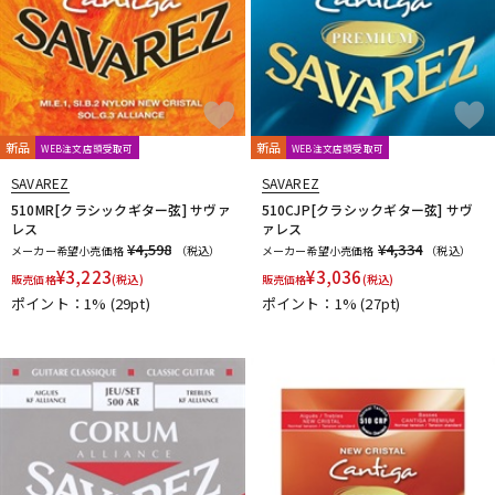
新品
新品
WEB注文店頭受取可
WEB注文店頭受取可
SAVAREZ
SAVAREZ
510MR[クラシックギター弦] サヴァ
510CJP[クラシックギター弦] サヴ
レス
ァレス
¥4,598
¥4,334
メーカー希望小売価格
（税込）
メーカー希望小売価格
（税込）
¥
3,223
¥
3,036
販売価格
(税込)
販売価格
(税込)
ポイント：1%
(29pt)
ポイント：1%
(27pt)