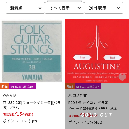
Bigsby
Bill Lawrence
Birdland
Black Mountain
DTM オンライン納品
レコーディング機器
新着順
すべて表示
20 件表示
BLACK MOUNTAIN PICKS
BLACK&GOLD
Blackstar
BLUE BELL
Bohemians
BONDHUS
BOSS
Boveda
brokker
Bruff
B-SIDE LABEL
CAIG
CAJ
CANARE
配信/ライブ機器
楽器アクセサリ
Carl Fischer
Carlos
Charles Colin
Cherub
CLAYTON
Cleartone
Cling On
CNB
Colossal Cable
COLUMBIA
COMFORT Strapp
Cordoba
Couch Guitar Strap
中古
ヴィンテージ
Crescendo
CUSTOM TRY
D-F
D&A GUITAR GEAR
D’Addario
Daiking Corporation
D'andrea
Danelectro
D'Angelico
DARCO
DAVA
DAVID LABOGA
DEAN
Dean Markley
DEVISER
DiMarzio
DINGWALL
dmi guitar labs
Doc Simons
DR
Dr.DUCK'S
新品
新品
WEB注文店頭受取可
WEB注文店頭受取可
Dunlop (Jim Dunlop)
DURACELL
E.W.S.
EBS
YAMAHA
AUGUSTINE
Editions Bim
Electro Harmonix
ele-king books
ELIXIR
FS-552 2弦[フォークギター弦][バラ
RED 3弦 ナイロン バラ弦
EMERSON CUSTOM
EMG
Enfini Custom Works
ENGL
弦] ヤマハ
¥440
メーカー希望小売価格
（税込）
Epiphone
ERNIE BALL
ESP
EVH
Famous
FANA
¥
154
¥
440
SOLD OUT
販売価格
(税込)
販売価格
(税込)
F-bass
Fender
Fender Japan
Fender USA
ポイント：1%
(1pt)
ポイント：1%
(4pt)
FERNANDES ／ Burny
FISHMAN
Floyd Rose
Franklin