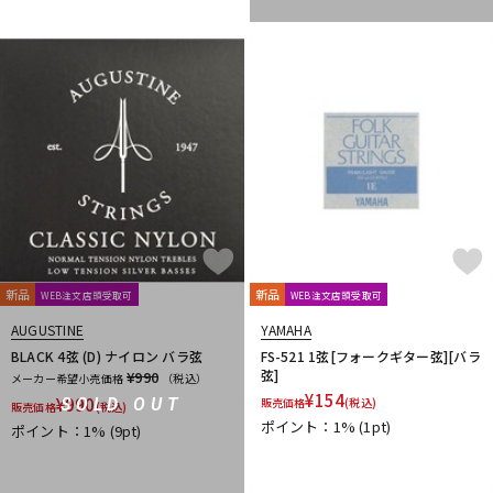
L.R.Baggs
La Bella
LAKLAND
LAMANTA
Lao Qi
LAVA MUSIC
Lee Guitars
LEVY’S
LHL
Lindy Fralin
Live Line
Lizard Spit
LM STRAP
Lollar Pickups
LUTHIER
Magna Cart
Magslide
MAHALO
Manikin Electronic
Mark Strings
Marshall
MARTIN
MASTER8 JAPAN
Mastery Bridge
MATON
MAYONES
MD Guitars
Mighty Bright
Mi-Si
MJC Ironworks
MMI
MODERN PIRATES
MOGAMI
momose
MONO
MONSTER CABLE
Montreux
Moody
MORRIS
MUSIC NOMAD
MUSIC WORKS
MXR
Nail Company
NAZCA
NAZCA STRAP
NEO
Neotech
NIKKO(日工精機)
No Brand
Noah’sark
Nordstrand
NUX
新品
新品
WEB注文店頭受取可
WEB注文店頭受取可
O-R
AUGUSTINE
YAMAHA
OFFICIAL EDWARD VAN HALEN MINI GUITARS
Oihata
BLACK 4弦 (D) ナイロン バラ弦
FS-521 1弦[フォークギター弦][バラ
ONE PERCENT
ONE'S WAY
Orange
ORB
ORCAS
弦]
¥990
メーカー希望小売価格
（税込）
¥
154
ORTEGA
Ovaltone
OVATION
Oyaide
P.R.S.
paige
¥
990
SOLD OUT
販売価格
(税込)
販売価格
(税込)
ポイント：1%
(1pt)
Parksons
Performance
PERRI'S
Peterson
PICK BOY
ポイント：1%
(9pt)
PICK PUNCH
PLANET WAVES
Pluginz Keychains
POWERbreathe
Pro-co
prohands
PROPIK