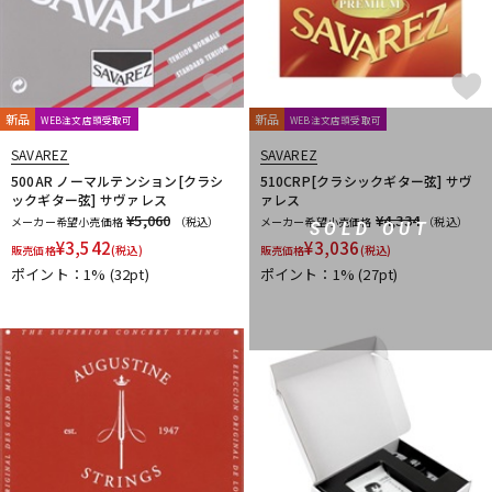
新品
新品
WEB注文店頭受取可
WEB注文店頭受取可
SAVAREZ
SAVAREZ
500AR ノーマルテンション[クラシ
510CRP[クラシックギター弦] サヴ
ックギター弦] サヴァレス
ァレス
¥5,060
¥4,334
メーカー希望小売価格
（税込）
メーカー希望小売価格
（税込）
SOLD OUT
¥
3,542
¥
3,036
販売価格
(税込)
販売価格
(税込)
ポイント：1%
(32pt)
ポイント：1%
(27pt)