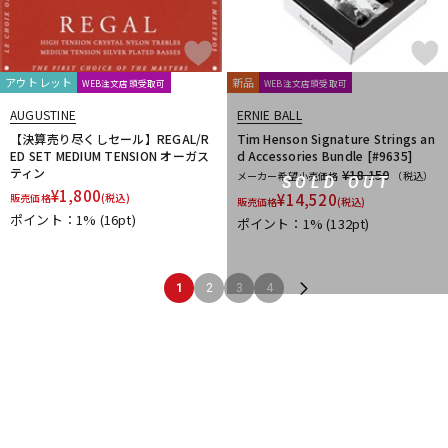
アウトレット
新品
WEB注文店頭受取可
WEB注文店頭受取可
AUGUSTINE
ERNIE BALL
【決算売り尽くしセール】REGAL/R
Tim Henson Signature Strings an
ED SET MEDIUM TENSION オーガス
d Accessories Bundle [#9635]
ティン
¥18,150
メーカー希望小売価格
（税込）
SOLD OUT
¥
1,800
¥
14,520
販売価格
(税込)
販売価格
(税込)
ポイント：1%
(16pt)
ポイント：1%
(132pt)
1
2
3
4