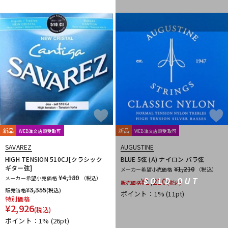
Fred Kelly
Free The Tone
Freedom Custom Guitar Research
Freeway Switch
FU-Tone
G-K
G.I. Batteries
G7th
GATOR
GATOR Frameworks
GHS
Gibson
GID
GigBag
Golden Power
GORILLA SNOT
GOTOH
Grande uomo
Graph Tech
Gravity Guitar Picks
GRECO
Greg Bennett
GRETSCH
GrooveTech Tools
Grover
Grover Allman
Gruv Gear
GUITTO
Hal Leonard
HANNABACH
Happich
HARRY'S
HATA
Headway
HERCO
HERCULES
HexHider
HipStrap
Hofner
HOSCO
HOWARD
HUDSON MUSIC
Ibanez
新品
新品
WEB注文店頭受取可
WEB注文店頭受取可
Ikebe Original
IN TUNE GP
SAVAREZ
AUGUSTINE
Inner Bamboo Bass Instruments (IBBI)
J.P.CARLOS
Jackson
HIGH TENSION 510CJ[クラシック
BLUE 5弦 (A) ナイロン バラ弦
JAKE SHIMABUKURO
John Pearse
K&M
K.Yairi
KALA
ギター弦]
¥1,210
メーカー希望小売価格
（税込）
¥4,180
メーカー希望小売価格
（税込）
Kamaka
KAMINARI
KC
Ken Smith
K-Garage
¥
1,210
SOLD OUT
販売価格
(税込)
¥
3,355
販売価格
(税込)
Kikutani
Killer
KIWAYA
KLUSON
Ko’olau
KORG
ポイント：1%
(11pt)
特別価格
KR'Z NANO DIAMOND CABLE
KTS
kusakusa88
Kyser
¥
2,926
(税込)
L-N
ポイント：1%
(26pt)