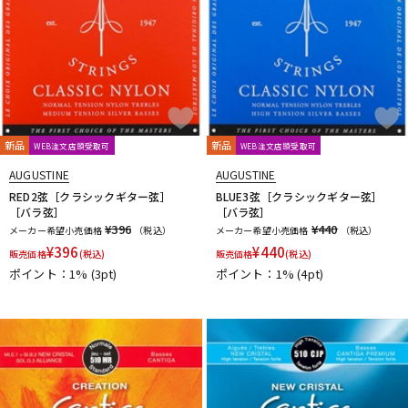
新品
新品
WEB注文店頭受取可
WEB注文店頭受取可
AUGUSTINE
AUGUSTINE
RED2弦［クラシックギター弦］
BLUE3弦［クラシックギター弦］
［バラ弦］
［バラ弦］
¥396
¥440
メーカー希望小売価格
（税込）
メーカー希望小売価格
（税込）
¥
396
¥
440
販売価格
(税込)
販売価格
(税込)
ポイント：1%
(3pt)
ポイント：1%
(4pt)