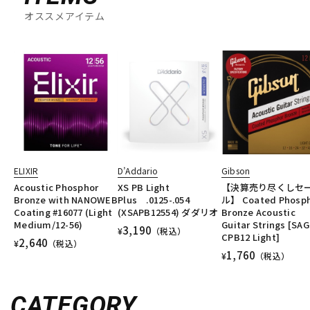
オススメアイテム
ELIXIR
D’Addario
Gibson
Acoustic Phosphor
XS PB Light
【決算売り尽くしセ
Bronze with NANOWEB
Plus .0125-.054
ル】 Coated Phosp
Coating #16077 (Light
(XSAPB12554) ダダリオ
Bronze Acoustic
Medium/12-56)
Guitar Strings [SAG
3,190
¥
（税込）
CPB12 Light]
2,640
¥
（税込）
1,760
¥
（税込）
CATEGORY