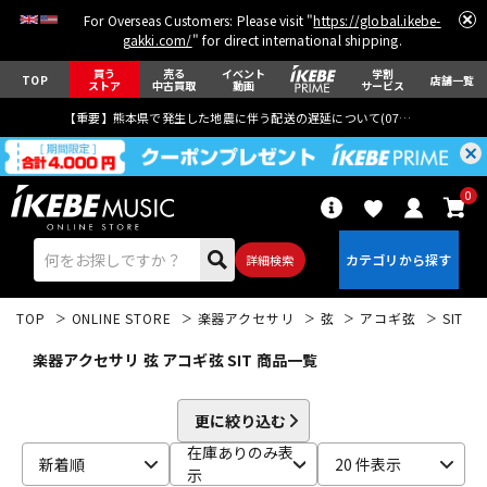
For Overseas Customers: Please visit "
https://global.ikebe-
gakki.com/
" for direct international shipping.
買う
売る
イベント
学割
TOP
店舗一覧
ストア
中古買取
動画
サービス
【重要】熊本県で発生した地震に伴う配送の遅延について(
07月29日
更新)
0
詳細検索
TOP
ONLINE STORE
楽器アクセサリ
弦
アコギ弦
SIT
楽器アクセサリ 弦 アコギ弦 SIT 商品一覧
更に絞り込む
エレキギター
アコギ/エレアコ
在庫ありのみ表
新着順
20 件表示
示