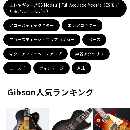
DTM オンライン納品
レコーディング機器
エレキギター/#ES Models | Full Acoustic Models（ESモデ
ル＆フルアコモデル）
配信/ライブ機器
楽器アクセサリ
アコースティックギター
エレアコギター
アコースティック・エレアコギター
ベース
中古
ヴィンテージ
ギターアンプ・ベースアンプ
楽器アクセサリ
ユーズド
ヴィンテージ
ALL
Gibson人気ランキング