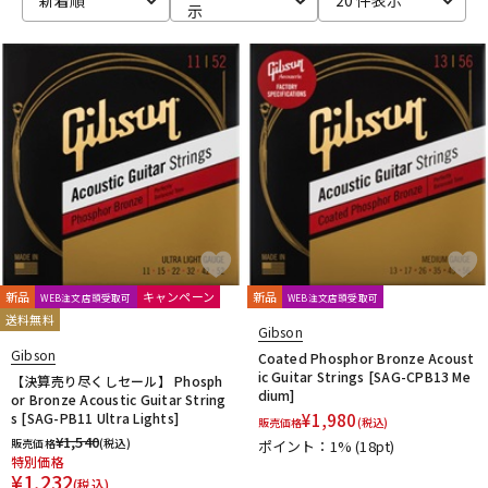
示
新品
キャンペーン
新品
WEB注文店頭受取可
WEB注文店頭受取可
送料無料
Gibson
Gibson
Coated Phosphor Bronze Acoust
ic Guitar Strings [SAG-CPB13 Me
【決算売り尽くしセール】 Phosph
dium]
or Bronze Acoustic Guitar String
s [SAG-PB11 Ultra Lights]
¥
1,980
販売価格
(税込)
¥
1,540
販売価格
(税込)
ポイント：1%
(18pt)
特別価格
¥
1,232
(税込)