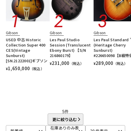
Gibson
Gibson
Gibson
USED 中古 Historic
Les Paul Studio
Les Paul Standard 
Collection Super 400
Session (Translucent
(Heritage Cherry
CES(Vintage
Ebony Burst) 【S/N
Sunburst)
Sunburst)
216860179】
#226650098【B級
[SN.21222001]ギブソン
231,000
289,000
¥
（税込）
¥
（税込）
1,650,000
¥
（税込）
5
件
更に絞り込む
在庫ありのみ表
新着順
20 件表示