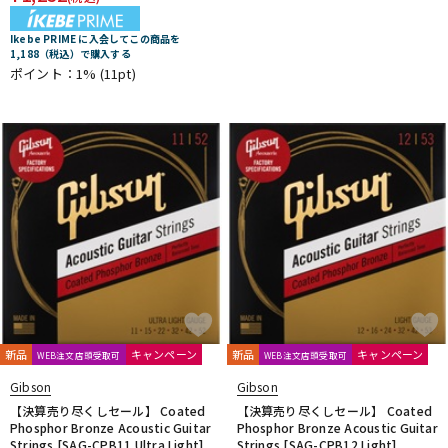
Ikebe PRIME に入会してこの商品を
1,188（税込）で購入する
ポイント：1%
(11pt)
新品
キャンペーン
新品
キャンペーン
WEB注文店頭受取可
WEB注文店頭受取可
Gibson
Gibson
【決算売り尽くしセール】 Coated
【決算売り尽くしセール】 Coated
Phosphor Bronze Acoustic Guitar
Phosphor Bronze Acoustic Guitar
Strings [SAG-CPB11 Ultra Light]
Strings [SAG-CPB12 Light]