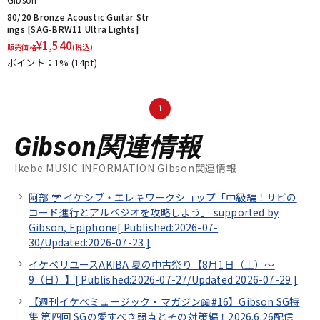
80/20 Bronze Acoustic Guitar Str
ings [SAG-BRW11 Ultra Lights]
¥
1,540
販売価格
(税込)
ポイント：1%
(14pt)
1
Gibson関連情報
Ikebe MUSIC INFORMATION Gibson関連情報
阿部 学 イケシブ・エレキワークショップ「中級編！サビの
コード進行とアルペジオを攻略しよう」 supported by
Gibson, Epiphone[
Published:2026-07-
30/
Updated:2026-07-23
]
イケベリユースAKIBA 夏の中古祭り【8月1日（土）～
9（日）】[
Published:2026-07-27/
Updated:2026-07-29
]
【週刊イケベミュージック・マガジン📖#16】Gibson SG特
集 第四回 SGの愛すべき弱点とその対策編！2026.6.26配信