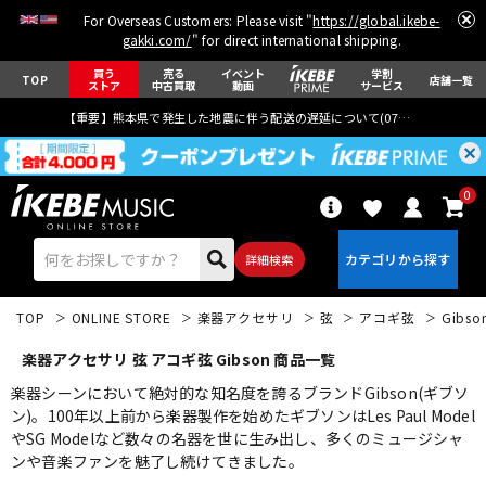
For Overseas Customers: Please visit "
https://global.ikebe-
gakki.com/
" for direct international shipping.
買う
売る
イベント
学割
TOP
店舗一覧
ストア
中古買取
動画
サービス
【重要】熊本県で発生した地震に伴う配送の遅延について(
07月29日
更新)
0
詳細検索
TOP
ONLINE STORE
楽器アクセサリ
弦
アコギ弦
Gibso
楽器アクセサリ 弦 アコギ弦 Gibson 商品一覧
楽器シーンにおいて絶対的な知名度を誇るブランドGibson(ギブソ
ン)。100年以上前から楽器製作を始めたギブソンはLes Paul Model
やSG Modelなど数々の名器を世に生み出し、多くのミュージシャ
エレキギター
アコギ/エレアコ
ンや音楽ファンを魅了し続けてきました。