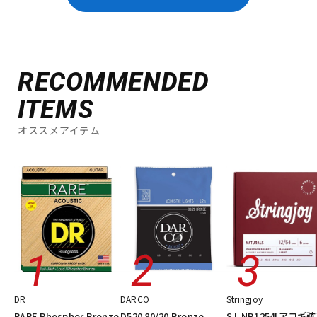
RECOMMENDED
ITEMS
オススメアイテム
DR
DARCO
Stringjoy
RARE Phosphor Bronze
D520 80/20 Bronze
SJ-NB1254[アコギ弦