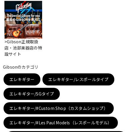
ベース
ウクレレ
ドラム
パーカッション
>Gibson正規取扱
店・池部楽器店の特
キーボード
電子ピアノ
設サイト
Gibsonのカテゴリ
管楽器
その他楽器
エレキギター
エレキギター/レスポールタイプ
エレキギター/SGタイプ
アンプ
エフェクター
エレキギター/#Custom Shop（カスタムショップ）
DJ機器
DTM
エレキギター/#Les Paul Models（レスポールモデル）