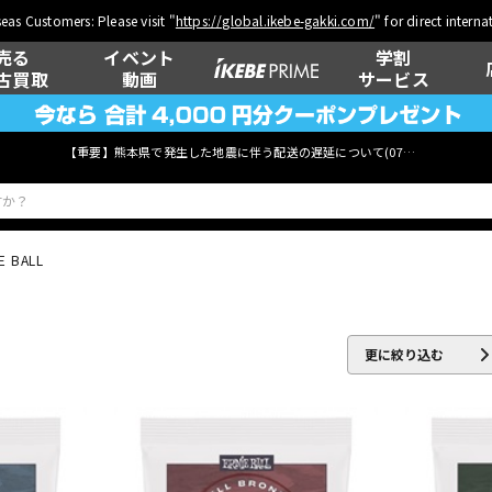
eas Customers: Please visit "
https://global.ikebe-gakki.com/
" for direct intern
売る
イベント
学割
古買取
動画
サービス
【重要】熊本県で発生した地震に伴う配送の遅延について(
07月29日
更新)
E BALL
ベース
ウクレレ
更に絞り込む
管楽器
その他楽器