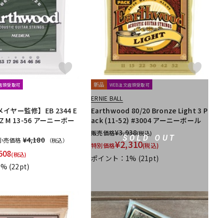
配信/ライブ
楽器アクセサ
機器
リ
新品
文店頭受取可
WEB注文店頭受取可
ERNIE BALL
イヤー監修】EB 2344 E
Earthwood 80/20 Bronze Light 3 P
NZ M 13-56 アーニーボー
ack (11-52) #3004 アーニーボール
¥
3,938
販売価格
(税込)
SOLD OUT
¥4,180
小売価格
（税込）
¥
2,310
特別価格
(税込)
508
(税込)
ポイント：1%
(21pt)
1%
(22pt)