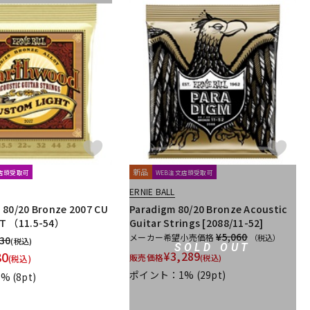
新品
文店頭受取可
WEB注文店頭受取可
ERNIE BALL
80/20 Bronze 2007 CU
Paradigm 80/20 Bronze Acoustic
T （11.5-54）
Guitar Strings [2088/11-52]
¥5,060
メーカー希望小売価格
（税込）
430
(税込)
SOLD OUT
80
¥
3,289
販売価格
(税込)
(税込)
ポイント：1%
(29pt)
1%
(8pt)