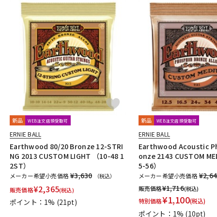
新品
新品
WEB注文店頭受取可
WEB注文店頭受取可
ERNIE BALL
ERNIE BALL
Earthwood 80/20 Bronze 12-STRI
Earthwood Acoustic P
NG 2013 CUSTOM LIGHT （10-48 1
onze 2143 CUSTOM ME
2ST）
5-56）
¥3,630
¥2,6
メーカー希望小売価格
メーカー希望小売価格
（税込）
¥
2,365
¥
1,716
販売価格
(税込)
販売価格
(税込)
¥
1,100
特別価格
(税込)
ポイント：1%
(21pt)
ポイント：1%
(10pt)