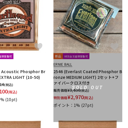
新品
文店頭受取可
WEB注文店頭受取可
ERNIE BALL
 Acoustic Phosphor Br
2546 (Everlast Coated Phosphor B
EXTRA LIGHT (10-50)
ronze MEDIUM LIGHT) 2セット+フ
ァイバークロス付き
716
(税込)
SOLD OUT
¥
3,630
100
販売価格
(税込)
(税込)
¥
2,970
特別価格
(税込)
1%
(10pt)
ポイント：1%
(27pt)