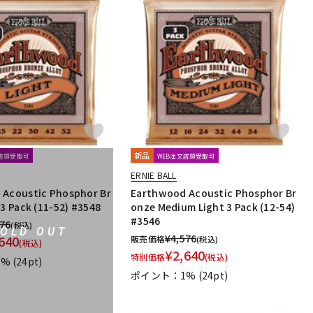
新品
文店頭受取可
WEB注文店頭受取可
ERNIE BALL
 Acoustic Phosphor Br
Earthwood Acoustic Phosphor Br
 3 Pack (11-52) #3548
onze Medium Light 3 Pack (12-54)
#3546
576
(税込)
SOLD OUT
¥
4,576
640
販売価格
(税込)
(税込)
¥
2,640
特別価格
(税込)
1%
(24pt)
ポイント：1%
(24pt)