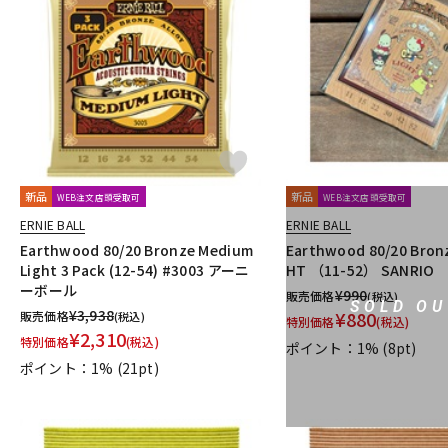
新品
新品
WEB注文店頭受取可
WEB注文店頭受取可
ERNIE BALL
ERNIE BALL
Earthwood 80/20 Bronze Medium
Earthwood 80/20 Bronz
Light 3 Pack (12-54) #3003 アーニ
HT （11-52） SANRIO
ーボール
¥
990
販売価格
(税込)
SOLD OU
¥
3,938
¥
880
販売価格
(税込)
特別価格
(税込)
¥
2,310
特別価格
(税込)
ポイント：1%
(8pt)
ポイント：1%
(21pt)