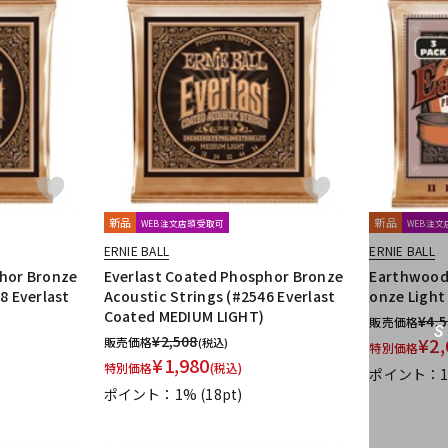
新品
新品
WEB注文店頭受取可
WEB注
ERNIE BALL
ERNIE BALL
phor Bronze
Everlast Coated Phosphor Bronze
Earthwood
8 Everlast
Acoustic Strings (#2546 Everlast
onze Light
Coated MEDIUM LIGHT)
¥
4,
販売価格
¥
2,508
¥
2,
販売価格
(税込)
特別価格
¥
1,980
特別価格
(税込)
ポイント：
ポイント：1%
(18pt)