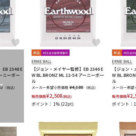
DTM オンラ
レコーディン
イン納品
グ機器
ジ
新品
新品
WEB注文店頭受取可
WEB注
ERNIE BALL
ERNIE BALL
 2348 E
【ジョン・メイヤー監修】EB 2346 E
【ジョン・メ
2 アーニーボー
W BL.BRONZ ML 12-54 アーニーボー
W BL.BRO
ル
ル
T
80
¥4,180
メーカー希望小売価格
メーカー希望
（税込）
（税込）
¥
2,508
¥
2,
販売価格
販売価格
(税込)
ポイント：1%
(22pt)
ポイント：