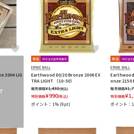
新品
新品
WEB注文店頭受取可
WEB注
ERNIE BALL
ERNIE BALL
e 3004 LIG
Earthwood 80/20 Bronze 2006 EX
Earthwood
TRA LIGHT （10-50）
onze 2150 
¥
1,430
¥
1,
販売価格
販売価格
(税込)
T
¥
990
¥
1,
特別価格
(税込)
特別価格
ポイント：1%
(9pt)
ポイント：