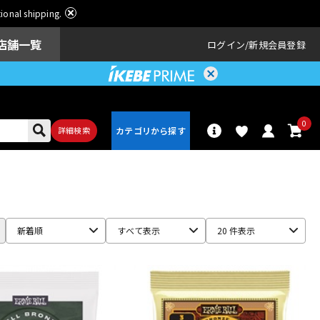
ational shipping.
店舗一覧
ログイン
新規会員登録
0
詳細検索
パーカッショ
ドラム
ン
新着順
すべて表示
20 件表示
アンプ
エフェクター