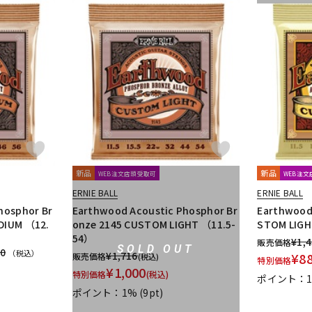
新品
新品
WEB注文店頭受取可
WEB注
ERNIE BALL
ERNIE BALL
hosphor Br
Earthwood Acoustic Phosphor Br
Earthwood 
DIUM （12.
onze 2145 CUSTOM LIGHT （11.5-
STOM LIGH
54）
¥
1,
販売価格
SOLD OUT
40
（税込）
¥
1,716
¥
8
販売価格
(税込)
特別価格
¥
1,000
特別価格
(税込)
ポイント：
ポイント：1%
(9pt)