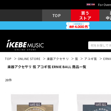
For Overs
買う
TOP
ストア
中
TOP
ONLINE STORE
楽器アクセサリ
弦
アコギ弦
ERNI
楽器アクセサリ 弦 アコギ弦 ERNIE BALL 商品一覧
アコギ/エレ
エレキギター
アコ
28
件
キーボード
電子ピアノ