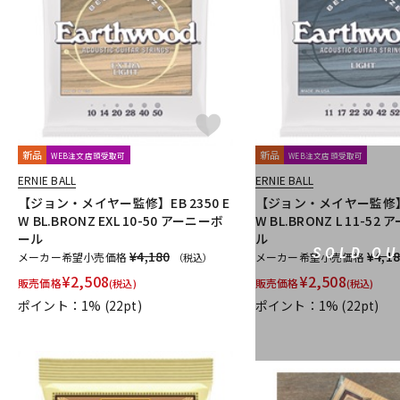
DJ機器
DTM
中古
ヴィンテー
新品
新品
WEB注文店頭受取可
WEB注文店頭受取可
ERNIE BALL
ERNIE BALL
【ジョン・メイヤー監修】EB 2350 E
【ジョン・メイヤー監修】EB
W BL.BRONZ EXL 10-50 アーニーボ
W BL.BRONZ L 11-5
ール
ル
SOLD OU
¥4,180
¥4,1
メーカー希望小売価格
メーカー希望小売価格
（税込）
¥
2,508
¥
2,508
販売価格
販売価格
(税込)
(税込)
ポイント：1%
(22pt)
ポイント：1%
(22pt)