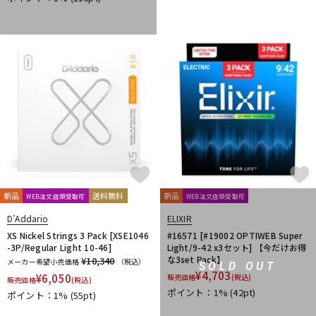
DTM オンライン納品
レコーディング機器
配信/ライブ機器
楽器アクセサリ
中古
ヴィンテージ
新品
送料無料
新品
WEB注文店頭受取可
WEB注文店頭受取可
D’Addario
ELIXIR
XS Nickel Strings 3 Pack [XSE1046
#16571 [#19002 OPTIWEB Super
-3P/Regular Light 10-46]
Light/9-42 x3セット] 【今だけお得
な3set Pack】
¥10,340
メーカー希望小売価格
（税込）
SOLD OUT
¥
4,703
¥
6,050
販売価格
(税込)
販売価格
(税込)
ポイント：1%
(42pt)
ポイント：1%
(55pt)