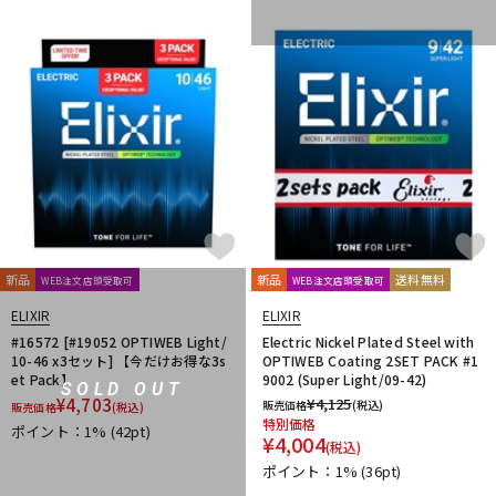
新品
新品
送料無料
WEB注文店頭受取可
WEB注文店頭受取可
ELIXIR
ELIXIR
#16572 [#19052 OPTIWEB Light/
Electric Nickel Plated Steel with
10-46 x3セット] 【今だけお得な3s
OPTIWEB Coating 2SET PACK #1
et Pack】
9002 (Super Light/09-42)
SOLD OUT
¥
4,703
¥
4,125
販売価格
(税込)
販売価格
(税込)
特別価格
ポイント：1%
(42pt)
¥
4,004
(税込)
ポイント：1%
(36pt)