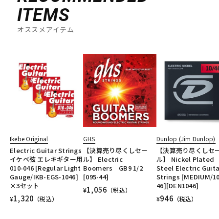
ITEMS
オススメアイテム
Ikebe Original
GHS
Dunlop (Jim Dunlop)
Electric Guitar Strings
【決算売り尽くしセー
【決算売り尽くしセ
イケベ弦 エレキギター用
ル】 Electric
ル】 Nickel Plated
010-046 [Regular Light
Boomers GB9 1/2
Steel Electric Guit
Gauge/IKB-EGS-1046]
[095-44]
Strings [MEDIUM/10
×3セット
46][DEN1046]
1,056
¥
（税込）
1,320
946
¥
（税込）
¥
（税込）