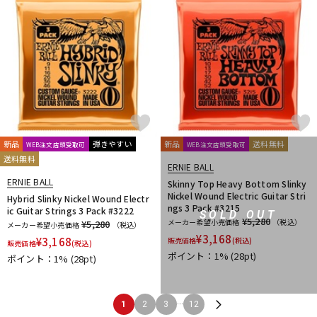
新品
弾きやすい
新品
送料無料
WEB注文店頭受取可
WEB注文店頭受取可
送料無料
ERNIE BALL
ERNIE BALL
Skinny Top Heavy Bottom Slinky
Nickel Wound Electric Guitar Stri
Hybrid Slinky Nickel Wound Electr
ngs 3 Pack #3215
ic Guitar Strings 3 Pack #3222
SOLD OUT
¥5,280
メーカー希望小売価格
（税込）
¥5,280
メーカー希望小売価格
（税込）
¥
3,168
¥
3,168
販売価格
(税込)
販売価格
(税込)
ポイント：1%
(28pt)
ポイント：1%
(28pt)
...
1
2
3
12