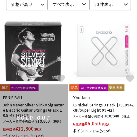
価格が高い
すべて表示
20 件表示
ベース
ウクレレ
ドラム
パーカッション
キーボード
電子ピアノ
管楽器
その他楽器
新品
新品
送料無料
WEB注文店頭受取可
WEB注文店頭受取可
アンプ
エフェクター
ERNIE BALL
D’Addario
John Mayer Silver Slinky Signatur
XS Nickel Strings 3 Pack [XSE0942
e Electric Guitar Strings 6Pack 1
-3P/Super Light 09-42]
0.5-47 [#3817]
¥10,340
メーカー希望小売価格
（税込）
SOLD OUT
DJ機器
DTM
¥19,800
メーカー希望小売価格
（税込）
¥
6,050
販売価格
(税込)
¥
12,800
販売価格
(税込)
ポイント：1%
(55pt)
ポイント：1%
(116pt)