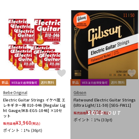
新品
送料無料
新品
送料無料
WEB注文店頭受取可
WEB注文店頭受取可
Ikebe Original
Gibson
Electric Guitar Strings イケベ弦 エ
Flatwound Electric Guitar Strings
レキギター用 010-046 [Regular Lig
(Ultra Light/11-50) [SEG-FW11]
ht Gauge/IKB-EGS-1046] ×10セ
¥
3,630
SOLD OUT
販売価格
(税込)
ット
ポイント：1%
(33pt)
¥
3,960
販売価格
(税込)
ポイント：1%
(36pt)