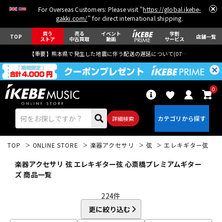
For Overseas Customers: Please visit "
https://global.ikebe-
gakki.com/
" for direct international shipping.
買う
売る
イベント
学割
TOP
店舗一覧
ストア
中古買取
動画
サービス
【重要】熊本県で発生した地震に伴う配送の遅延について(
07月29日
更新)
0
詳細検索
TOP
ONLINE STORE
楽器アクセサリ
弦
エレキギター弦
楽器アクセサリ 弦 エレキギター弦 心斎橋プレミアムギター
ズ 商品一覧
224
件
エレキギター
アコギ/エレアコ
更に絞り込む