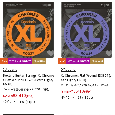
新品
送料無料
新品
送料無料
WEB注文店頭受取可
WEB注文店頭受取可
D’Addario
D’Addario
Electric Guitar Strings XL Chrome
XL Chromes Flat Wound ECG24 (J
s Flat Wound ECG23 (Extra Light/
azz Light/11-50)
10-48)
¥7,370
メーカー希望小売価格
（税込）
¥7,370
メーカー希望小売価格
（税込）
¥
3,410
販売価格
(税込)
¥
3,410
販売価格
(税込)
ポイント：1%
(31pt)
ポイント：1%
(31pt)