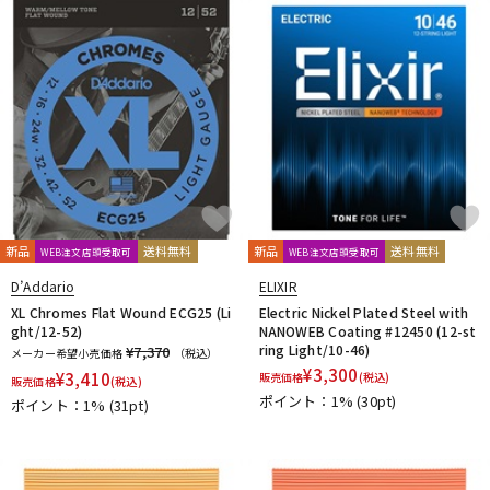
新品
送料無料
新品
送料無料
WEB注文店頭受取可
WEB注文店頭受取可
D’Addario
ELIXIR
XL Chromes Flat Wound ECG25 (Li
Electric Nickel Plated Steel with
ght/12-52)
NANOWEB Coating #12450 (12-st
ring Light/10-46)
¥7,370
メーカー希望小売価格
（税込）
¥
3,300
¥
3,410
販売価格
(税込)
販売価格
(税込)
ポイント：1%
(30pt)
ポイント：1%
(31pt)