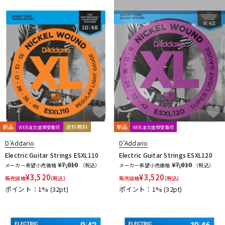
新品
送料無料
新品
WEB注文店頭受取可
WEB注文店頭受取可
D’Addario
D’Addario
Electric Guitar Strings ESXL110
Electric Guitar Strings ESXL120
¥7,810
¥7,810
メーカー希望小売価格
（税込）
メーカー希望小売価格
（税込）
¥
3,520
¥
3,520
販売価格
(税込)
販売価格
(税込)
ポイント：1%
(32pt)
ポイント：1%
(32pt)