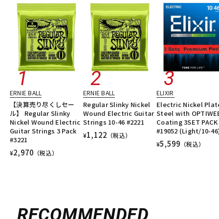
ERNIE BALL
ERNIE BALL
ELIXIR
【決算売り尽くしセー
Regular Slinky Nickel
Electric Nickel Pla
ル】 Regular Slinky
Wound Electric Guitar
Steel with OPTIWE
Nickel Wound Electric
Strings 10-46 #2221
Coating 3SET PACK
Guitar Strings 3 Pack
#19052 (Light/10-46
1,122
¥
（税込）
#3221
5,599
¥
（税込）
2,970
¥
（税込）
RECOMMENDED