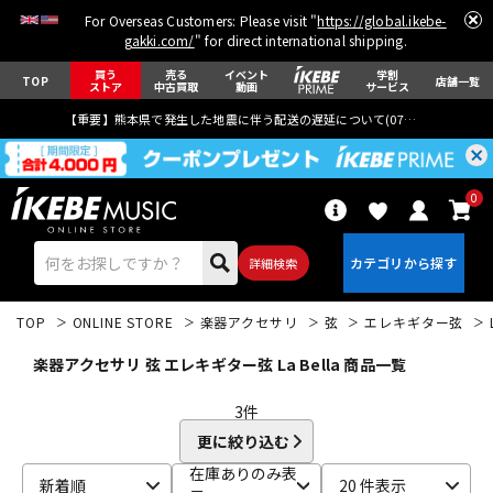
For Overseas Customers: Please visit "
https://global.ikebe-
gakki.com/
" for direct international shipping.
買う
売る
イベント
学割
TOP
店舗一覧
ストア
中古買取
動画
サービス
【重要】熊本県で発生した地震に伴う配送の遅延について(
07月29日
更新)
0
詳細検索
TOP
ONLINE STORE
楽器アクセサリ
弦
エレキギター弦
楽器アクセサリ 弦 エレキギター弦 La Bella 商品一覧
3
件
更に絞り込む
エレキギター
アコギ/エレアコ
在庫ありのみ表
新着順
20 件表示