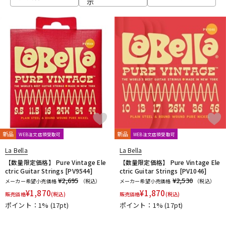
示
ベース
ウクレレ
ドラム
パーカッション
キーボード
電子ピアノ
管楽器
その他楽器
新品
新品
WEB注文店頭受取可
WEB注文店頭受取可
La Bella
La Bella
アンプ
エフェクター
【数量限定価格】 Pure Vintage Ele
【数量限定価格】 Pure Vintage Ele
ctric Guitar Strings [PV9544]
ctric Guitar Strings [PV1046]
¥2,695
¥2,530
メーカー希望小売価格
（税込）
メーカー希望小売価格
（税込）
¥
1,870
¥
1,870
販売価格
(税込)
販売価格
(税込)
DJ機器
DTM
ポイント：1%
(17pt)
ポイント：1%
(17pt)