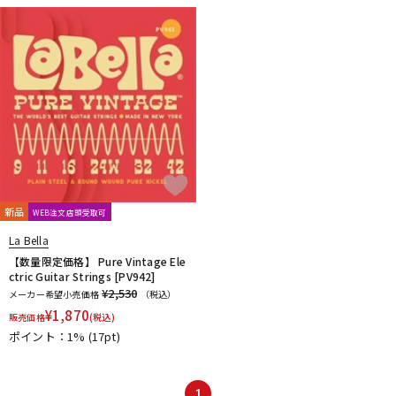
DTM オンライン納品
レコーディング機器
配信/ライブ機器
楽器アクセサリ
中古
ヴィンテージ
新品
WEB注文店頭受取可
La Bella
【数量限定価格】 Pure Vintage Ele
ctric Guitar Strings [PV942]
¥2,530
メーカー希望小売価格
（税込）
¥
1,870
販売価格
(税込)
ポイント：1%
(17pt)
1