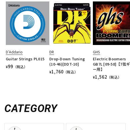
D’Addario
DR
GHS
Guitar Strings PL015
Drop-Down Tuning
Electric Boomers
(10-46)[DDT-10]
GB7L [09-58]【7弦
99
¥
（税込）
ー用】
1,760
¥
（税込）
1,562
¥
（税込）
CATEGORY