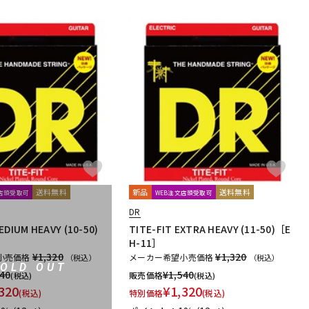
送料無料
新品
送料無料
文店頭受取可
WEB注文店頭受取可
DR
EDIUM HEAVY (10-50)
TITE-FIT EXTRA HEAVY (11-50)［E
H-11］
¥1,320
¥1,320
小売価格
メーカー希望小売価格
（税込）
（税込）
SOLD OUT
540
¥
1,540
販売価格
(税込)
(税込)
320
¥
1,320
(税込)
特別価格
(税込)