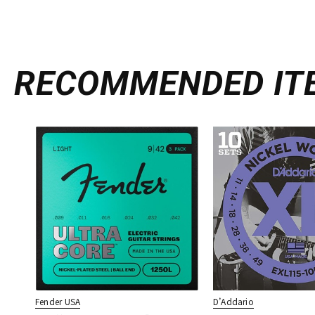
RECOMMENDED
IT
Fender USA
D’Addario