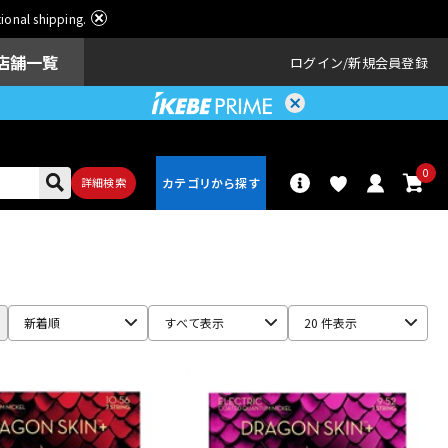
ational shipping.
店舗一覧
ログイン
新規会員登録
0
詳細検索
パーカッショ
ドラム
ン
新着順
すべて表示
20 件表示
アンプ
エフェクター