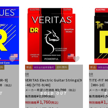
無料
新品
送料無料
新品
WEB注文店頭受取可
WEB注
DR
DR
HR-9]
VERITAS Electric Guitar Strings(9
TITE-FIT M
50
-46) [VTE-9/46]
［MH-10］
（税込）
¥1,760
メーカー希望小売価格
メーカー希望
（税込）
T
SOLD OUT
¥
2,200
¥
1,
販売価格
販売価格
(税込)
¥
1,760
¥
1,
特別価格
(税込)
特別価格