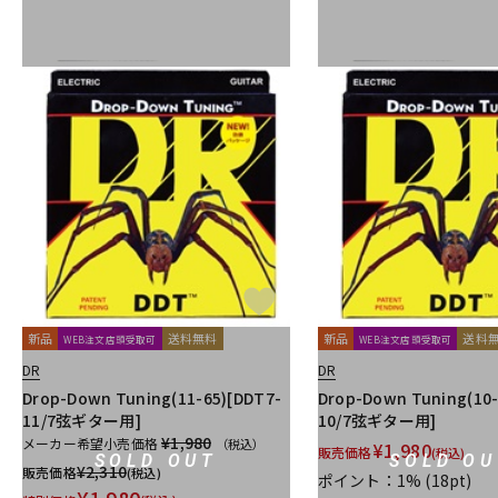
新品
送料無料
新品
送料
WEB注文店頭受取可
WEB注文店頭受取可
DR
DR
Drop-Down Tuning(11-65)[DDT7-
Drop-Down Tuning(10-
11/7弦ギター用]
10/7弦ギター用]
¥1,980
メーカー希望小売価格
（税込）
¥
1,980
販売価格
(税込)
SOLD OUT
SOLD OU
¥
2,310
販売価格
(税込)
ポイント：1%
(18pt)