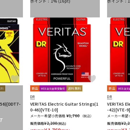
ポイント：1%
(16pt)
ポイント：
無料
新品
送料無料
新品
WEB注文店頭受取可
WEB注
DR
DR
56)[DDT7-
VERITAS Electric Guitar Strings(1
VERITAS Ele
0-46)[VTE-10]
-42)[VTE-9
¥1,760
メーカー希望小売価格
メーカー希望
（税込）
T
¥
2,200
¥
2,
販売価格
販売価格
(税込)