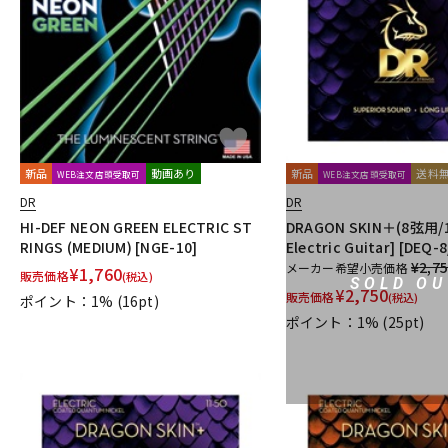
DJ機器
DTM
中古
ヴィンテー
新品
動画あり
新品
送料
WEB注文店頭受取可
WEB注文店頭受取可
DR
DR
HI-DEF NEON GREEN ELECTRIC ST
DRAGON SKIN＋(8弦用/11
RINGS (MEDIUM) [NGE-10]
Electric Guitar] [DEQ-8
¥2,7
メーカー希望小売価格
¥
1,760
販売価格
(税込)
SOLD OU
¥
2,750
販売価格
(税込)
ポイント：1%
(16pt)
ポイント：1%
(25pt)