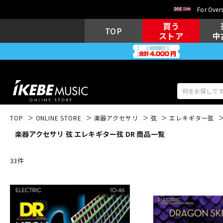
For Overs
買う
TOP
ストア
中
TOP
ONLINE STORE
楽器アクセサリ
弦
エレキギター弦
楽器アクセサリ 弦 エレキギター弦 DR 商品一覧
アコギ/エレ
エレキギター
アコ
33
件
キーボード
電子ピアノ