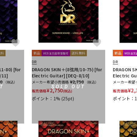
DTM オンラ
レコーディン
イン納品
グ機器
ジ
無料
新品
送料無料
新品
WEB注文店頭受取可
WEB注
DR
DR
-80) [for
DRAGON SKIN＋(8弦用/10-75) [for
DRAGON SK
/11]
Electric Guitar] [DEQ-8/10]
Electric Gu
50
¥2,750
メーカー希望小売価格
メーカー希望
（税込）
（税込）
T
SOLD OUT
¥
2,750
¥
2,
販売価格
販売価格
(税込)
ポイント：1%
(25pt)
ポイント：