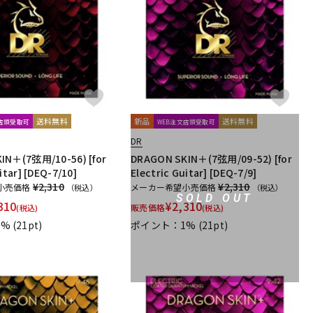
配信/ライブ
楽器アクセサ
機器
リ
送料無料
新品
送料無料
文店頭受取可
WEB注文店頭受取可
DR
IN＋(7弦用/10-56) [for
DRAGON SKIN＋(7弦用/09-52) [for
itar] [DEQ-7/10]
Electric Guitar] [DEQ-7/9]
¥2,310
¥2,310
小売価格
メーカー希望小売価格
（税込）
（税込）
SOLD OUT
310
¥
2,310
販売価格
(税込)
(税込)
1%
(21pt)
ポイント：1%
(21pt)