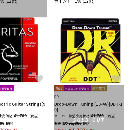
1%
(12pt)
ポイント：1%
(12pt)
新品
送料無料
文店頭受取可
WEB注文店頭受取可
DR
ctric Guitar Strings(9
Drop-Down Tuning (10-46)[DDT-1
]
0]
¥1,760
¥1,760
小売価格
メーカー希望小売価格
（税込）
（税込）
SOLD OUT
200
¥
1,980
販売価格
(税込)
(税込)