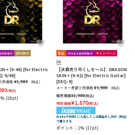
送料無料
新品
キャンペーン
文店頭受取可
WEB注文店頭受取可
DR
N＋(9-46) [for Electric
【決算売り尽くしセール】 DRAGON
EQ-9/46]
SKIN＋(9-42) [for Electric Guitar]
¥1,980
[DEQ-9]
小売価格
（税込）
¥1,980
メーカー希望小売価格
（税込）
980
(税込)
¥
1,980
販売価格
(税込)
1%
(18pt)
¥
1,870
特別価格
(税込)
Ikebe PRIME に入会してこの商品を1,804（税込）
で購入する
ポイント：1%
(17pt)