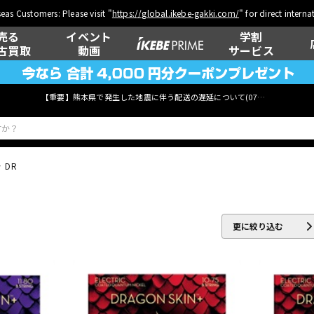
eas Customers: Please visit "
https://global.ikebe-gakki.com/
" for direct intern
売る
イベント
学割
古買取
動画
サービス
【重要】熊本県で発生した地震に伴う配送の遅延について(
07月29日
更新)
DR
ベース
ウクレレ
更に絞り込む
管楽器
その他楽器