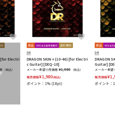
無料
新品
送料無料
新品
WEB注文店頭受取可
WEB注
DR
DR
for Electri
DRAGON SKIN＋(10-46) [for Electri
DRAGON SKI
c Guitar] [DEQ-10]
Guitar] [D
80
¥1,980
メーカー希望小売価格
メーカー希望
（税込）
（税込）
T
¥
1,980
¥
1,
販売価格
販売価格
(税込)
ポイント：1%
(18pt)
ポイント：