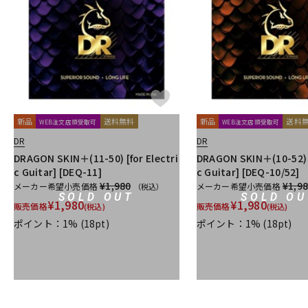
新品
送料無料
新品
送料
WEB注文店頭受取可
WEB注文店頭受取可
DR
DR
DRAGON SKIN＋(11-50) [for Electri
DRAGON SKIN＋(10-52) [
c Guitar] [DEQ-11]
c Guitar] [DEQ-10/52]
¥1,980
¥1,9
メーカー希望小売価格
メーカー希望小売価格
（税込）
SOLD OUT
SOLD OU
¥
1,980
¥
1,980
販売価格
販売価格
(税込)
(税込)
ポイント：1%
(18pt)
ポイント：1%
(18pt)