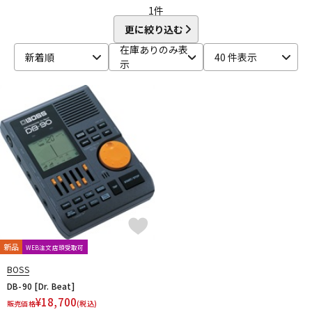
1
件
更に絞り込む
在庫ありのみ表
新着順
40 件表示
示
新品
WEB注文店頭受取可
BOSS
DB-90 [Dr. Beat]
¥
18,700
販売価格
(税込)