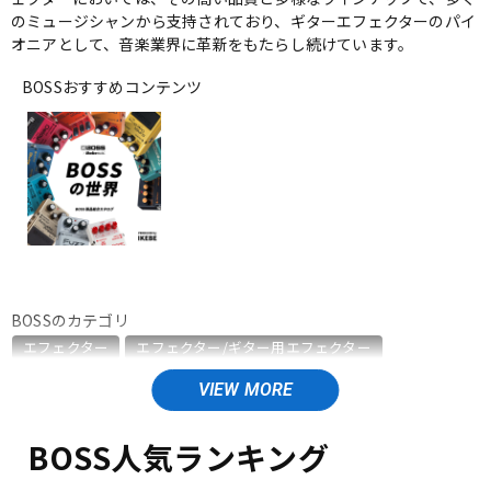
のミュージシャンから支持されており、ギターエフェクターのパイ
ベース
ウクレレ
オニアとして、音楽業界に革新をもたらし続けています。
BOSSおすすめコンテンツ
ドラム
パーカッション
キーボード
電子ピアノ
管楽器
その他楽器
BOSSのカテゴリ
エフェクター
エフェクター/ギター用エフェクター
アンプ
エフェクター
エフェクター/ベース用エフェクター
エフェクター/エレアコ用エフェクター
エフェクター/ワウペダル・ボリュームペダル
DJ機器
DTM
BOSS人気ランキング
エフェクター/ラインセレクター・フットスイッチ
エフェクター/ワイヤレスシステム
エフェクター/電源周辺機器