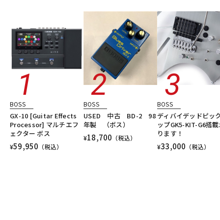
エフェクター/その他周辺機器・アクセサリ
エレキギター
DTM オンライン納品
レコーディング機器
シンセサイザー・電子楽器
ギターアンプ・ベースアンプ
DTM
レコーディング
配信機器・ライブ機器
楽器アクセサリ
ユーズド
ヴィンテージ
ALL
配信/ライブ機器
楽器アクセサリ
中古
ヴィンテージ
BOSS
BOSS
BOSS
GX-10 [Guitar Effects
USED 中古 BD-2 98
ディバイデッドピッ
Processor] マルチエフ
年製 （ボス）
ップGK5-KIT-G6搭
ェクター ボス
ります！
18,700
¥
（税込）
59,950
33,000
¥
（税込）
¥
（税込）