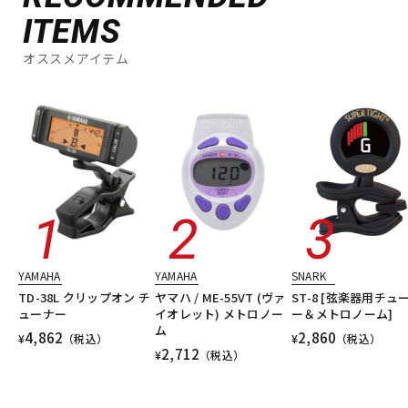
ITEMS
オススメアイテム
YAMAHA
YAMAHA
SNARK
TD-38L クリップオン チ
ヤマハ / ME-55VT (ヴァ
ST-8 [弦楽器用チュ
ューナー
イオレット) メトロノー
ー＆メトロノーム]
ム
4,862
2,860
¥
（税込）
¥
（税込）
2,712
¥
（税込）