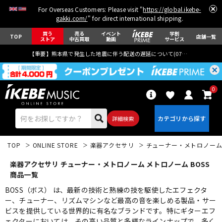
For Overseas Customers: Please visit "
https://global.ikebe-
gakki.com/
" for direct international shipping.
買う
売る
イベント
学割
TOP
店舗一覧
ストア
中古買取
動画
サービス
【重要】熊本県で発生した地震に伴う配送の遅延について(
07月29日
更新)
0
詳細検索
TOP
ONLINE STORE
楽器アクセサリ
チューナー・メトロノー
楽器アクセサリ チューナー・メトロノーム メトロノーム BOSS
商品一覧
BOSS（ボス） は、最新の技術と熟練の技を駆使したエフェクタ
ー、チューナー、リズムマシンなど最高の音を楽しめる製品・サー
エレキギター
アコギ/エレアコ
ビスを提供している世界的に有名なブランドです。特にギターエフ
ェクターにおいては、その高い品質と多様なラインナップで、多く