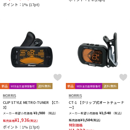
DTM オンライン納品
レコーディング機器
ポイント：1%
(17pt)
配信/ライブ機器
楽器アクセサリ
中古
ヴィンテージ
新品
送料無料
新品
送料無料
WEB注文店頭受取可
WEB注文店頭受取可
MORRIS
MORRIS
CLIP STYLE METRO-TUNER 【CT-
CT-1 【クリップ式オートチューナ
3】
ー】
¥1,980
¥1,540
メーカー希望小売価格
（税込）
メーカー希望小売価格
（税込）
¥
1,936
¥
1,584
販売価格
(税込)
販売価格
(税込)
特別価格
ポイント：1%
(17pt)