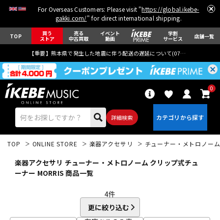
For Overseas Customers: Please visit "
https://global.ikebe-
gakki.com/
" for direct international shipping.
買う
売る
イベント
学割
TOP
店舗一覧
ストア
中古買取
動画
サービス
【重要】熊本県で発生した地震に伴う配送の遅延について(
07月29日
更新)
0
詳細検索
TOP
ONLINE STORE
楽器アクセサリ
チューナー・メトロノー
楽器アクセサリ チューナー・メトロノーム クリップ式チュ
ーナー MORRIS 商品一覧
4
件
エレキギター
アコギ/エレアコ
更に絞り込む