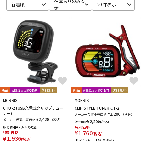
在庫ありのみ表
新着順
20 件表示
示
ベース
ウクレレ
ドラム
パーカッション
キーボード
電子ピアノ
管楽器
その他楽器
新品
送料無料
新品
送料無料
WEB注文店頭受取可
WEB注文店頭受取可
アンプ
エフェクター
MORRIS
MORRIS
CTU-2 (USB充電式クリップチュー
CLIP STYLE TUNER CT-2
ナー)
¥2,200
メーカー希望小売価格
（税込）
¥2,420
メーカー希望小売価格
（税込）
¥
2,200
販売価格
(税込)
DJ機器
DTM
¥
2,640
特別価格
販売価格
(税込)
¥
1,760
特別価格
(税込)
¥
1,936
(税込)
ポイント：1%
(16pt)