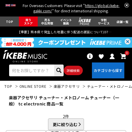
For Overseas Customers: Please visit "
https://global.ikebe-
gakki.com/
" for direct international shipping.
買う
売る
イベント
学割
TOP
店舗一覧
ストア
中古買取
動画
サービス
【重要】熊本県で発生した地震に伴う配送の遅延について(
07月29日
更新)
0
詳細検索
TOP
ONLINE STORE
楽器アクセサリ
チューナー・メトロノー
楽器アクセサリ チューナー・メトロノーム チューナー（一
般） tc electronic 商品一覧
2
件
エレキギター
アコギ/エレアコ
更に絞り込む