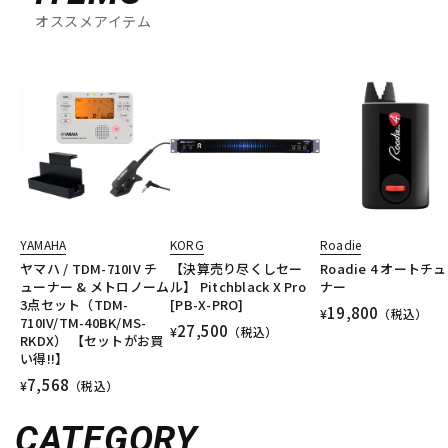
オススメアイテム
YAMAHA
KORG
Roadie
ヤマハ / TDM-710IV チ
【決算売り尽くしセー
Roadie 4 オートチ
ューナー & メトロノーム
ル】 Pitchblack X Pro
ナー
3点セット（TDM-
[PB-X-PRO]
19,800
¥
（税込）
710IV/TM-40BK/MS-
27,500
¥
（税込）
RKDX） 【セットがお買
い得!!】
7,568
¥
（税込）
CATEGORY