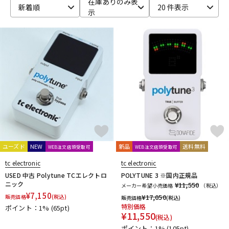
在庫ありのみ表
新着順
20 件表示
示
ベース
ウクレレ
ドラム
パーカッション
キーボード
電子ピアノ
管楽器
その他楽器
ユーズド
NEW
新品
送料無料
WEB注文店頭受取可
WEB注文店頭受取可
アンプ
エフェクター
tc electronic
tc electronic
USED 中古 Polytune TCエレクトロ
POLYTUNE 3 ※国内正規品
ニック
¥11,550
メーカー希望小売価格
（税込）
¥
7,150
¥
17,050
販売価格
(税込)
販売価格
(税込)
DJ機器
DTM
特別価格
ポイント：1%
(65pt)
¥
11,550
(税込)
ポイント：1%
(105pt)