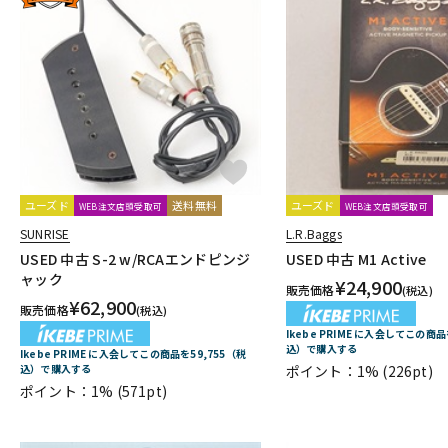
ユーズド
送料無料
ユーズド
WEB注文店頭受取可
WEB注文店頭受取可
SUNRISE
L.R.Baggs
USED 中古 S-2 w/RCAエンドピンジ
USED 中古 M1 Active
ャック
¥
24,900
販売価格
(税込)
¥
62,900
販売価格
(税込)
Ikebe PRIME に入会してこの商品
込）で購入する
Ikebe PRIME に入会してこの商品を59,755（税
込）で購入する
ポイント：1%
(226pt)
ポイント：1%
(571pt)