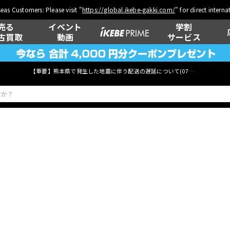
eas Customers: Please visit "
https://global.ikebe-gakki.com/
" for direct intern
売る
イベント
学割
古買取
動画
サービス
【重要】熊本県で発生した地震に伴う配送の遅延について(
07月29日
更新)
ベース
ウクレレ
管楽器
その他楽器