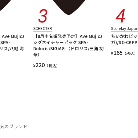
SCHECTER
Scorelay Japa
e Mujica
【8月中旬頃発売予定】Ave Mujica
ちいかわピック
PA-
シグネイチャーピック SPA-
ガ)/SC-CKPP
モリス/八幡 海
Doloris/SIG/AG （ドロリス/三角 初
165
¥
（税込）
華）
220
¥
（税込）
人気のブランド