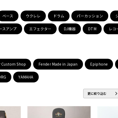
DTM オンラ
レコーディン
イン納品
グ機器
ベース
ウクレレ
ドラム
パーカッション
ースアンプ
エフェクター
DJ機器
DTM
レコ
ジ
r Custom Shop
Fender Made in Japan
Epiphone
ORG
YAMAHA
更に絞り込む