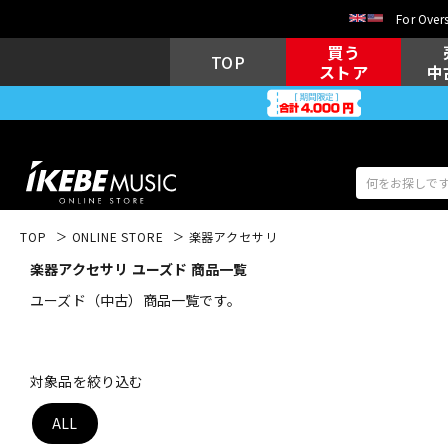
For Overs
買う
TOP
ストア
中
TOP
ONLINE STORE
楽器アクセサリ
楽器アクセサリ ユーズド 商品一覧
アコギ/エレ
エレキギター
アコ
ユーズド（中古）商品一覧です。
キーボード
電子ピアノ
対象品を絞り込む
ALL