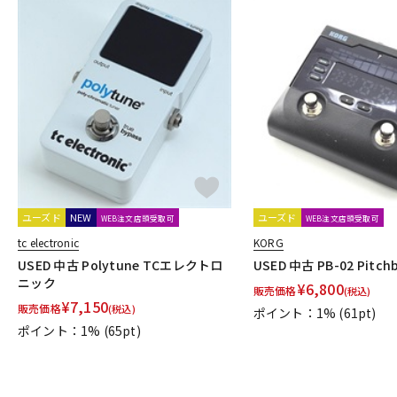
ユーズド
NEW
ユーズド
WEB注文店頭受取可
WEB注文店頭受取可
tc electronic
KORG
USED 中古 Polytune TCエレクトロ
USED 中古 PB-02 Pitch
ニック
¥
6,800
販売価格
(税込)
¥
7,150
販売価格
(税込)
ポイント：1%
(61pt)
ポイント：1%
(65pt)