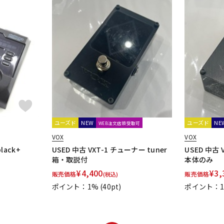
ユーズド
NEW
ユーズド
NE
WEB注文店頭受取可
VOX
VOX
black+
USED 中古 VXT-1 チューナー tuner
USED 中古 
箱・取説付
本体のみ
¥
4,400
¥
3,
販売価格
販売価格
(税込)
ポイント：1%
(40pt)
ポイント：