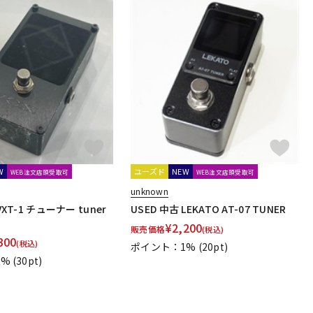
W
ユーズド
NEW
WEB注文店頭受取可
WEB注文店頭受取可
unknown
VXT-1 チューナー tuner
USED 中古 LEKATO AT-07 TUNER
¥
2,200
販売価格
(税込)
300
(税込)
ポイント：1%
(20pt)
1%
(30pt)