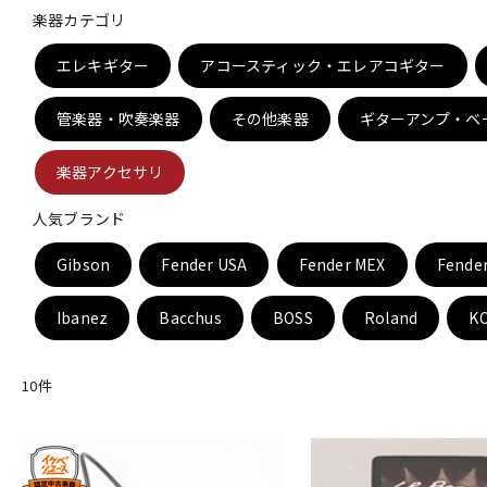
楽器カテゴリ
DJ機器
DTM
エレキギター
アコースティック・エレアコギター
管楽器・吹奏楽器
その他楽器
ギターアンプ・ベ
中古
ヴィンテー
楽器アクセサリ
人気ブランド
Gibson
Fender USA
Fender MEX
Fende
Ibanez
Bacchus
BOSS
Roland
K
10
件