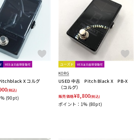
W
ユーズド
WEB注文店頭受取可
WEB注文店頭受取可
KORG
itchblack X コルグ
USED 中古 Pitch Black X PB-X
（コルグ）
900
(税込)
¥
8,800
販売価格
(税込)
1%
(90pt)
ポイント：1%
(80pt)