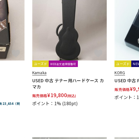
ユーズド
ユーズド
NE
WEB注文店頭受取可
Kamaka
KORG
USED 中古 テナー用ハードケース カ
USED 中古 P
マカ
¥
9,
販売価格
¥
19,800
販売価格
(税込)
ポイント：
ポイント：1%
(180pt)
を23,654（税