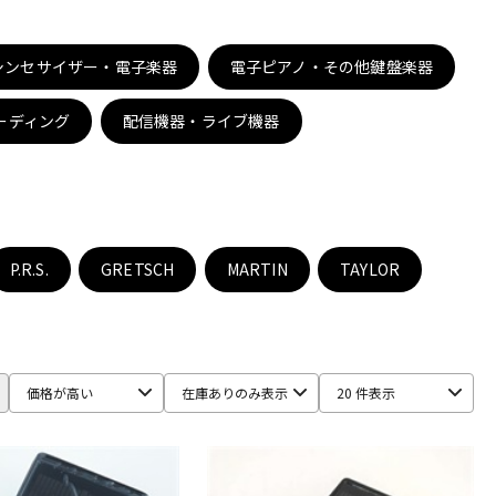
配信/ライブ
楽器アクセサ
機器
リ
シンセサイザー・電子楽器
電子ピアノ・その他鍵盤楽器
ーディング
配信機器・ライブ機器
P.R.S.
GRETSCH
MARTIN
TAYLOR
価格が高い
在庫ありのみ表示
20 件表示