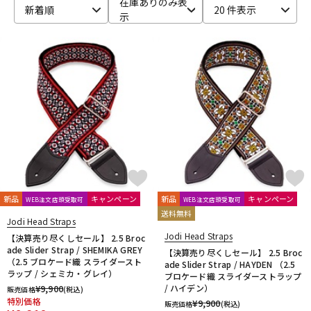
在庫ありのみ表
新着順
20 件表示
示
ベース
ウクレレ
ドラム
パーカッション
キーボード
電子ピアノ
管楽器
その他楽器
新品
キャンペーン
新品
キャンペーン
WEB注文店頭受取可
WEB注文店頭受取可
送料無料
アンプ
エフェクター
Jodi Head Straps
Jodi Head Straps
【決算売り尽くしセール】 2.5 Broc
ade Slider Strap / SHEMIKA GREY
【決算売り尽くしセール】 2.5 Broc
（2.5 ブロケード織 スライダースト
ade Slider Strap / HAYDEN （2.5
DJ機器
DTM
ラップ / シェミカ・グレイ）
ブロケード織 スライダーストラップ
¥
9,900
/ ハイデン）
販売価格
(税込)
特別価格
¥
9,900
販売価格
(税込)