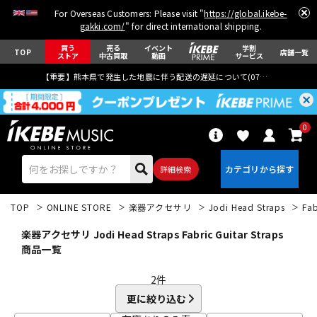
For Overseas Customers: Please visit "
https://global.ikebe-
gakki.com/
" for direct international shipping.
買う
売る
イベント
学割
TOP
店舗一覧
ストア
中古買取
動画
サービス
【重要】熊本県で発生した地震に伴う配送の遅延について(
07月29日
更新)
0
詳細検索
TOP
ONLINE STORE
楽器アクセサリ
Jodi Head Straps
Fab
楽器アクセサリ Jodi Head Straps Fabric Guitar Straps
商品一覧
2
件
エレキギター
アコギ/エレアコ
更に絞り込む