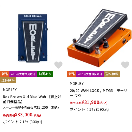
新品
動画あり
新品
送料無料
WEB注文店頭受取可
WEB注文店頭受取可
送料無料
MORLEY
MORLEY
20/20 WAH LOCK / MTG3 モーリ
ー ワウ
Rex Brown Old Blue Wah 【値上げ
前旧価格品】
¥
31,900
販売価格
(税込)
¥35,200
メーカー希望小売価格
（税込）
ポイント：1%
(290pt)
¥
33,000
販売価格
(税込)
ポイント：1%
(300pt)