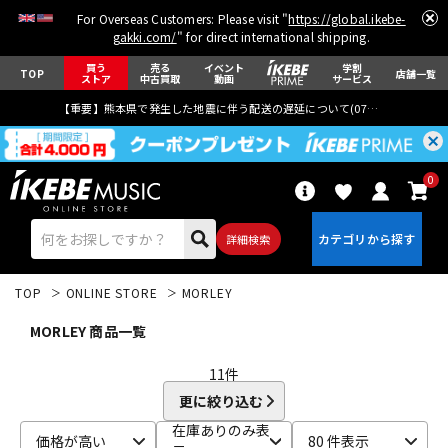
For Overseas Customers: Please visit "
https://global.ikebe-
gakki.com/
" for direct international shipping.
買う
売る
イベント
学割
TOP
店舗一覧
ストア
中古買取
動画
サービス
【重要】熊本県で発生した地震に伴う配送の遅延について(
07月29日
更新)
0
詳細検索
TOP
ONLINE STORE
MORLEY
MORLEY 商品一覧
11
件
更に絞り込む
エレキギター
アコギ/エレアコ
在庫ありのみ表
価格が高い
80 件表示