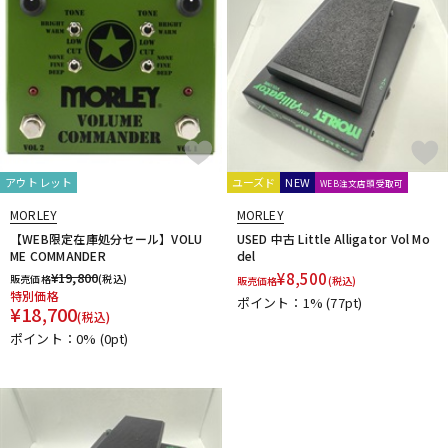
アウトレット
ユーズド
NEW
WEB注文店頭受取可
MORLEY
MORLEY
【WEB限定在庫処分セール】VOLU
USED 中古 Little Alligator Vol Mo
ME COMMANDER
del
¥
19,800
¥
8,500
販売価格
(税込)
販売価格
(税込)
特別価格
ポイント：1%
(77pt)
¥
18,700
(税込)
ポイント：0%
(0pt)