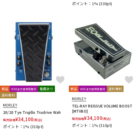
ポイント：1%
(330pt)
DTM オンライン納品
レコーディング機器
配信/ライブ機器
楽器アクセサリ
中古
ヴィンテージ
新品
動画あり
新品
送料無料
WEB注文店頭受取可
WEB注文店頭受取可
送料無料
MORLEY
MORLEY
TEL-RAY REISSUE VOLUME BOOST
[MTVBO]
20/20 Tye Trujillo Trudrive Wah
¥
34,100
¥
34,100
販売価格
(税込)
販売価格
(税込)
ポイント：1%
(310pt)
ポイント：1%
(310pt)