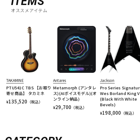
ITEMS
オススメアイテム
TAKAMINE
Antares
Jackson
PTU541C TBS 【お取り
Metamorph (アンタレ
Pro Series Signatu
寄せ商品】 タカミネ
ス)(AIボイスモデル)(オ
Wes Borland King V
ンライン納品)
(Black With White
135,520
¥
（税込）
Bevels)
29,700
¥
（税込）
198,000
¥
（税込）