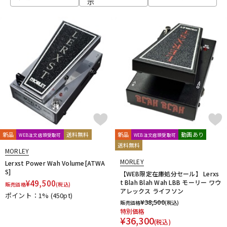
示
ベース
ウクレレ
ドラム
パーカッション
キーボード
電子ピアノ
管楽器
その他楽器
新品
送料無料
新品
動画あり
WEB注文店頭受取可
WEB注文店頭受取可
送料無料
MORLEY
アンプ
エフェクター
MORLEY
Lerxst Power Wah Volume[ATWA
S]
【WEB限定在庫処分セール】 Lerxs
¥
49,500
t Blah Blah Wah LBB モーリー ワウ
販売価格
(税込)
アレックス ライフソン
ポイント：1%
(450pt)
DJ機器
DTM
¥
38,500
販売価格
(税込)
特別価格
¥
36,300
(税込)