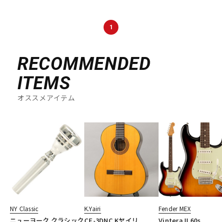
DTM オンライン納品
レコーディング機器
1
配信/ライブ機器
楽器アクセサリ
RECOMMENDED
ITEMS
中古
ヴィンテージ
オススメアイテム
NY Classic
K.Yairi
Fender MEX
ニューヨーク クラシック
CE-3DNC Kヤイリ
Vintera II 60s