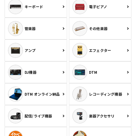
キーボード
電子ピアノ
管楽器
その他楽器
アンプ
エフェクター
DJ機器
DTM
DTM オンライン納品
レコーディング機器
配信/ライブ機器
楽器アクセサリ