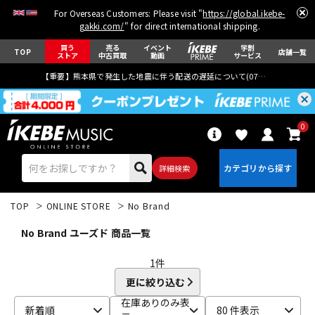
For Overseas Customers: Please visit "
https://global.ikebe-
gakki.com/
" for direct international shipping.
買う
売る
イベント
学割
TOP
店舗一覧
ストア
中古買取
動画
サービス
【重要】熊本県で発生した地震に伴う配送の遅延について(
07月29日
更新)
0
詳細検索
TOP
ONLINE STORE
No Brand
No Brand ユーズド 商品一覧
1
件
更に絞り込む
エレキギター
アコギ/エレアコ
在庫ありのみ表
新着順
80 件表示