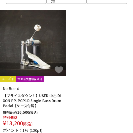
示
ベース
ウクレレ
ドラム
パーカッション
キーボード
電子ピアノ
管楽器
その他楽器
ユーズド
WEB注文店頭受取可
No Brand
アンプ
エフェクター
【プライスダウン！】USED 中古 DI
XON PP-PCP1D Single Bass Drum
Pedal【ケース付属】
¥
16,500
販売価格
(税込)
DJ機器
DTM
特別価格
¥
13,200
(税込)
ポイント：1%
(120pt)