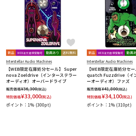
DJ機器
DTM
中古
ヴィンテー
新品
動画あり
送料無料
新品
動画
WEB注文店頭受取可
WEB注文店頭受取可
Interstellar Audio Machines
Interstellar Audio Machines
【WEB限定在庫処分セール】 Super
【WEB限定在庫処分セール
nova Zoeldrive（インターステラー
quatch Fuzzdrive
オーディオ）オーバードライブ
ーオーディオ）ファズ
¥
36,300
¥
41,800
販売価格
販売価格
(税込)
(税込)
¥
33,000
¥
34,100
特別価格
(税込)
特別価格
(税込)
ポイント：1%
(300pt)
ポイント：1%
(310pt)