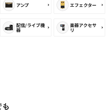
アンプ
エフェクター
配信/ライブ機
楽器アクセサ
器
リ