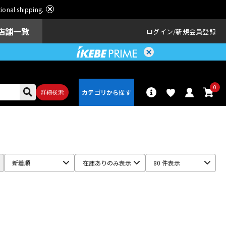
ational shipping.
店舗一覧
ログイン
新規会員登録
0
詳細検索
パーカッショ
ドラム
ン
新着順
在庫ありのみ表示
80 件表示
アンプ
エフェクター