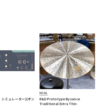
MEINL
・シミュレーター)(オン
R&D Prototype Byzance
Traditional Extra Thin