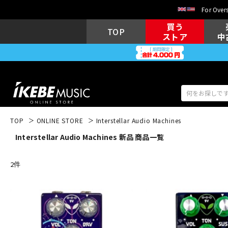
For Overs
買う
TOP
ストア
中
TOP
ONLINE STORE
Interstellar Audio Machines
Interstellar Audio Machines 新品 商品一覧
アコギ/エレ
エレキギター
アコ
2
件
キーボード
電子ピアノ