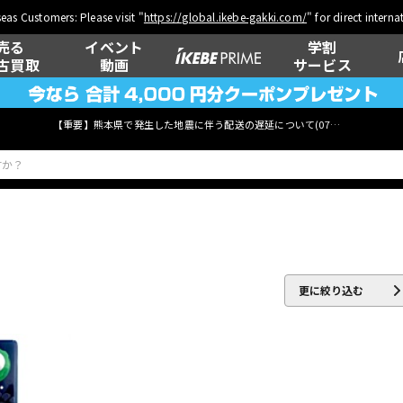
eas Customers: Please visit "
https://global.ikebe-gakki.com/
" for direct intern
売る
イベント
学割
古買取
動画
サービス
【重要】熊本県で発生した地震に伴う配送の遅延について(
07月29日
更新)
ベース
ウクレレ
更に絞り込む
管楽器
その他楽器