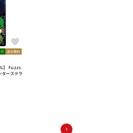
DTM オンラ
レコーディン
イン納品
グ機器
ジ
あり
送料無料
】 Fuzzs
（インターステラ
1