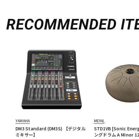
RECOMMENDED
IT
YAMAHA
MEINL
DM3 Standard (DM3S) 【デジタル
STD1VB [Sonic En
ミキサー】
ングドラム A Minor 