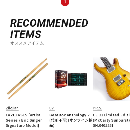
1
DTM オンライン納品
レコーディング機器
RECOMMENDED
配信/ライブ機器
楽器アクセサリ
ITEMS
オススメアイテム
中古
ヴィンテージ
Zildjian
UVI
P.R.S.
LAZLZASES [Artist
BeatBox Anthology 2
CE 22 Limited Edit
Series / Eric Singer
(代引不可)(オンライン納
(McCarty Sunburst
Signature Model]
品)
SN.0405331