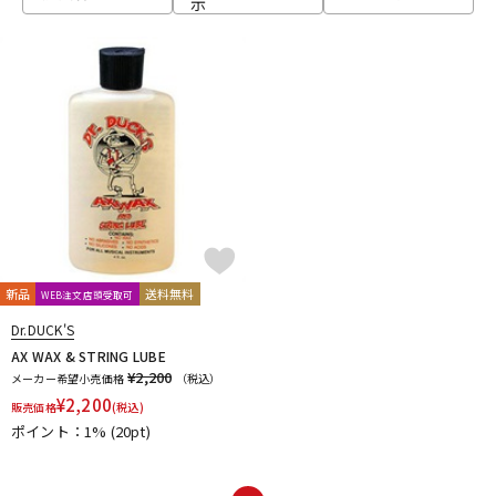
示
ベース
ウクレレ
ドラム
パーカッション
キーボード
電子ピアノ
管楽器
その他楽器
新品
送料無料
WEB注文店頭受取可
Dr.DUCK'S
アンプ
エフェクター
AX WAX & STRING LUBE
¥2,200
メーカー希望小売価格
（税込）
¥
2,200
販売価格
(税込)
ポイント：1%
(20pt)
DJ機器
DTM