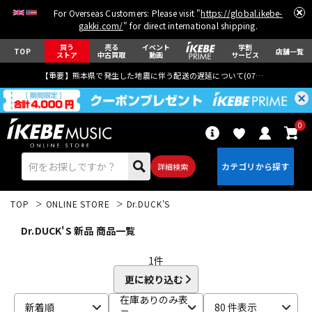
For Overseas Customers: Please visit "
https://global.ikebe-
gakki.com/
" for direct international shipping.
買う
売る
イベント
学割
TOP
店舗一覧
ストア
中古買取
動画
サービス
【重要】熊本県で発生した地震に伴う配送の遅延について(
07月29日
更新)
0
詳細検索
TOP
ONLINE STORE
Dr.DUCK'S
Dr.DUCK'S 新品 商品一覧
1
件
更に絞り込む
エレキギター
アコギ/エレアコ
在庫ありのみ表
新着順
80 件表示