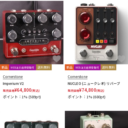
新品
送料無料
新品
送料無料
WEB注文店頭受取可
WEB注文店頭受取可
Cornerstone
Cornerstone
Imperium V2
NUCLEO (ニュークレオ) リバーブ
¥
64,800
¥
74,800
販売価格
(税込)
販売価格
(税込)
ポイント：1%
(589pt)
ポイント：1%
(680pt)