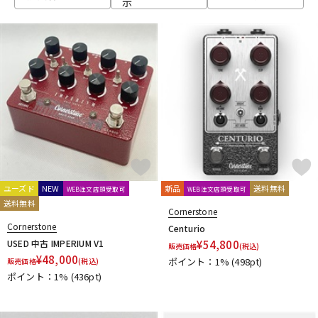
示
ベース
ウクレレ
ドラム
パーカッション
キーボード
電子ピアノ
管楽器
その他楽器
ユーズド
NEW
新品
送料無料
WEB注文店頭受取可
WEB注文店頭受取可
送料無料
Cornerstone
アンプ
エフェクター
Cornerstone
Centurio
USED 中古 IMPERIUM V1
¥
54,800
販売価格
(税込)
¥
48,000
ポイント：1%
(498pt)
販売価格
(税込)
ポイント：1%
(436pt)
DJ機器
DTM