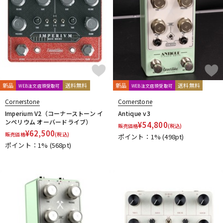
新品
送料無料
新品
送料無料
WEB注文店頭受取可
WEB注文店頭受取可
Cornerstone
Cornerstone
Imperium V2（コーナーストーン イ
Antique v3
ンペリウム オーバードライブ）
¥
54,800
販売価格
(税込)
¥
62,500
販売価格
(税込)
ポイント：1%
(498pt)
ポイント：1%
(568pt)