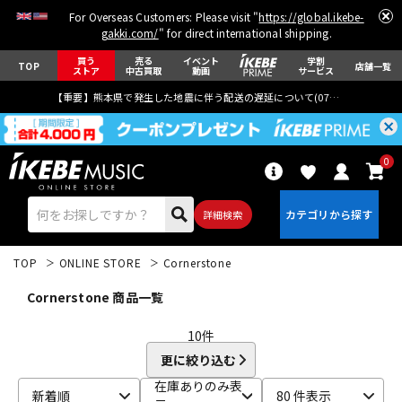
For Overseas Customers: Please visit "
https://global.ikebe-
gakki.com/
" for direct international shipping.
買う
売る
イベント
学割
TOP
店舗一覧
ストア
中古買取
動画
サービス
【重要】熊本県で発生した地震に伴う配送の遅延について(
07月29日
更新)
0
詳細検索
TOP
ONLINE STORE
Cornerstone
Cornerstone 商品一覧
10
件
更に絞り込む
エレキギター
アコギ/エレアコ
在庫ありのみ表
新着順
80 件表示