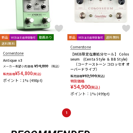
新品
動画あり
新品
送料無料
WEB注文店頭受取可
WEB注文店頭受取可
送料無料
Cornerstone
Cornerstone
【WEB限定在庫処分セール】 Colos
seum (Centa Style ＆ BB Style)
Antique v3
（コーナーストーン コロッセオ オ
¥54,800
メーカー希望小売価格
（税込）
ーバードライブ）
¥
54,800
販売価格
(税込)
¥
62,500
販売価格
(税込)
ポイント：1%
(498pt)
特別価格
¥
54,900
(税込)
ポイント：1%
(499pt)
1