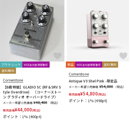
DTM オンライン納品
レコーディング機器
配信/ライブ機器
楽器アクセサリ
中古
ヴィンテージ
アウトレット
新品
送料無料
WEB注文店頭受取可
WEB注文店頭受取可
送料無料
Cornerstone
Cornerstone
Antique V3 Shel Pink -限定品
¥54,800
【B級特価】GLADIO SC (RF＆SRV S
メーカー希望小売価格
（税込）
tyle Overdrive) （コーナーストー
¥
54,800
販売価格
(税込)
ン グラディオ オーバードライブ）
ポイント：1%
(498pt)
¥48,400
メーカー希望小売価格
（税込）
¥
44,000
販売価格
(税込)
ポイント：1%
(400pt)