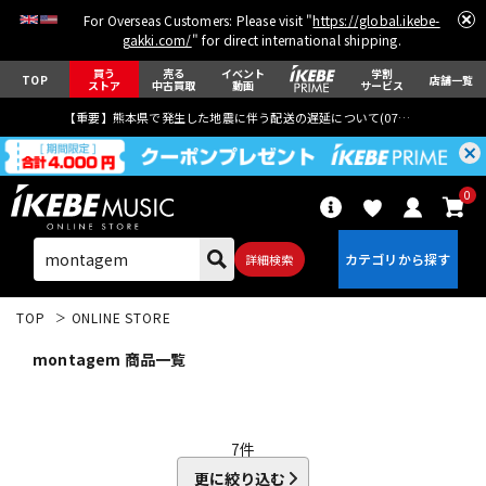
For Overseas Customers: Please visit "
https://global.ikebe-
gakki.com/
" for direct international shipping.
買う
売る
イベント
学割
TOP
店舗一覧
ストア
中古買取
動画
サービス
【重要】熊本県で発生した地震に伴う配送の遅延について(
07月29日
更新)
0
詳細検索
TOP
ONLINE STORE
montagem 商品一覧
エレキギター
アコギ/エレアコ
7
件
更に絞り込む