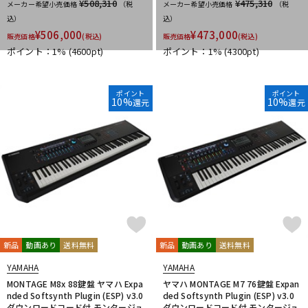
¥508,310
¥475,310
メーカー希望小売価格
（税
メーカー希望小売価格
（税
込）
込）
¥
506,000
¥
473,000
販売価格
(税込)
販売価格
(税込)
ポイント：1%
(4600pt)
ポイント：1%
(4300pt)
ポイント
ポイント
10%
10%
還元
還元
新品
動画あり
送料無料
新品
動画あり
送料無料
YAMAHA
YAMAHA
MONTAGE M8x 88鍵盤 ヤマハ Expa
ヤマハ MONTAGE M7 76鍵盤 Expan
nded Softsynth Plugin (ESP) v3.0
ded Softsynth Plugin (ESP) v3.0
ダウンロードコード付 モンタージュ
ダウンロードコード付 モンタージュ