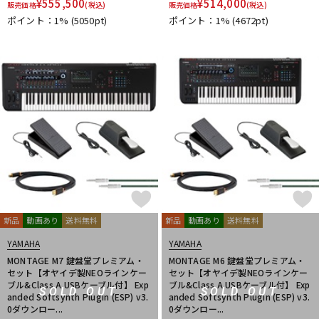
¥
555,500
¥
514,000
販売価格
(税込)
販売価格
(税込)
DTM オンライン納品
レコーディング機器
ポイント：1%
(5050pt)
ポイント：1%
(4672pt)
配信/ライブ機器
楽器アクセサリ
中古
ヴィンテージ
新品
動画あり
送料無料
新品
動画あり
送料無料
YAMAHA
YAMAHA
MONTAGE M7 鍵盤堂プレミアム・
MONTAGE M6 鍵盤堂プレミアム・
セット【オヤイデ製NEOラインケー
セット【オヤイデ製NEOラインケー
ブル&Class A USBケーブル付】 Exp
ブル&Class A USBケーブル付】 Exp
SOLD OUT
SOLD OUT
anded Softsynth Plugin (ESP) v3.
anded Softsynth Plugin (ESP) v3.
0ダウンロー...
0ダウンロー...