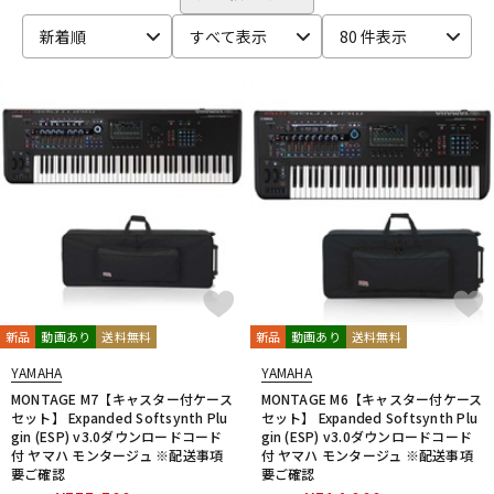
ベース
ウクレレ
新着順
すべて表示
80 件表示
ドラム
パーカッション
キーボード
電子ピアノ
管楽器
その他楽器
新品
動画あり
送料無料
新品
動画あり
送料無料
アンプ
エフェクター
YAMAHA
YAMAHA
MONTAGE M7【キャスター付ケース
MONTAGE M6【キャスター付ケース
セット】 Expanded Softsynth Plu
セット】 Expanded Softsynth Plu
DJ機器
DTM
gin (ESP) v3.0ダウンロードコード
gin (ESP) v3.0ダウンロードコード
付 ヤマハ モンタージュ ※配送事項
付 ヤマハ モンタージュ ※配送事項
要ご確認
要ご確認