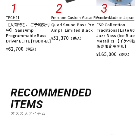
TECH21
Freedom Custom Guitar Research
Fender Made in Japan
【入荷待ち、ご予約受付
Quad Sound Bass Pre
FSR Collection
中】 SansAmp
Amp II Limited Black
Traditional Late 60
Programmable Bass
Jazz Bass (Ice Blue
51,370
¥
（税込）
Driver ELITE [PBDR-EL]
Metallic) 【イケベ
販売限定モデル】
62,700
¥
（税込）
165,000
¥
（税込）
RECOMMENDED
ITEMS
オススメアイテム