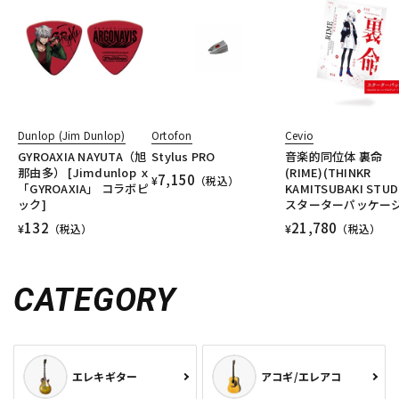
Dunlop (Jim Dunlop)
Ortofon
Cevio
GYROAXIA NAYUTA（旭
Stylus PRO
音楽的同位体 裏命
那由多） [Jimdunlop ｘ
(RIME)(THINKR
7,150
¥
（税込）
「GYROAXIA」 コラボピ
KAMITSUBAKI STUD
ック]
スターターパッケー
132
21,780
¥
（税込）
¥
（税込）
CATEGORY
エレキギター
アコギ/エレアコ