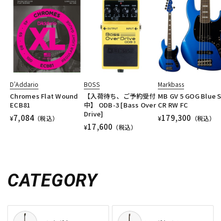
D’Addario
BOSS
Markbass
Chromes Flat Wound
【入荷待ち、ご予約受付
MB GV 5 GOG Blue 
ECB81
中】 ODB-3 [Bass Over
CR RW FC
Drive]
7,084
179,300
¥
（税込）
¥
（税込）
17,600
¥
（税込）
CATEGORY