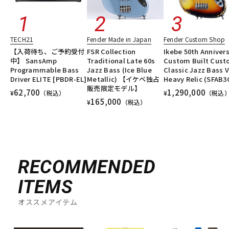
TECH21
Fender Made in Japan
Fender Custom Shop
【入荷待ち、ご予約受付
FSR Collection
Ikebe 50th Anniver
中】 SansAmp
Traditional Late 60s
Custom Built Cus
Programmable Bass
Jazz Bass (Ice Blue
Classic Jazz Bass V
Driver ELITE [PBDR-EL]
Metallic) 【イケベ独占
Heavy Relic (SFAB3
販売限定モデル】
62,700
1,290,000
¥
（税込）
¥
（税込
165,000
¥
（税込）
RECOMMENDED
ITEMS
オススメアイテム