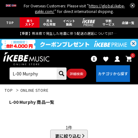
For Overseas Customers: Please visit "
https://global.ikebe-
gakki.com/
" for direct international shipping.
買う
売る
イベント
学割
TOP
店舗一覧
ストア
中古買取
動画
サービス
【重要】熊本県で発生した地震に伴う配送の遅延について(
07月29日
更新)
0
詳細検索
TOP
ONLINE STORE
L-00 Murphy 商品一覧
エレキギター
アコギ/エレアコ
1
件
更に絞り込む