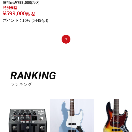
¥
799,000
販売価格
(税込)
DTM オンライン納品
レコーディング機器
特別価格
¥
599,000
(税込)
ポイント：10%
(54454pt)
配信/ライブ機器
楽器アクセサリ
1
中古
ヴィンテージ
RANKING
ランキング