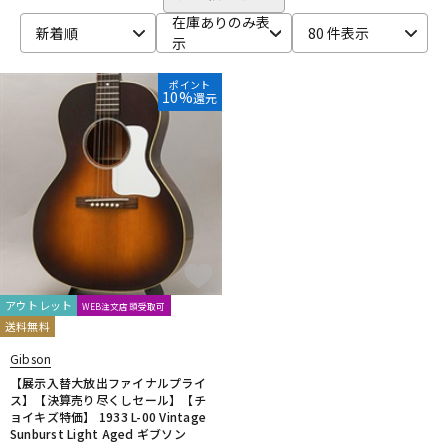
在庫ありのみ表
ベース
ウクレレ
新着順
80 件表示
示
ポイント
10%
還元
ドラム
パーカッション
キーボード
電子ピアノ
管楽器
その他楽器
アウトレット
WEB注文店頭受取可
アンプ
エフェクター
送料無料
Gibson
【展示入替大放出ファイナルプライ
DJ機器
DTM
ス】【決算売り尽くしセール】【チ
ョイキズ特価】 1933 L-00 Vintage
Sunburst Light Aged ギブソン