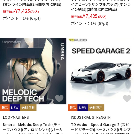
(オンライン納品)(2時間以内に納品)
イクビーツ)(サンプルパック)(オンラ
イン納品)(2時間以内に納品)
¥
7,425
販売価格
(税込)
¥
7,425
販売価格
(税込)
ポイント：1%
(67pt)
ポイント：1%
(67pt)
新品
NEW
送料無料
新品
NEW
送料無料
LOOPMASTERS
INDUSTRIAL STRENGTH
Umbra - Melodic Deep Tech (ディ
TD Audio - Speed Garage 2 (スピ
ープハウス)(アナログシンセ)(パーカ
ードガラージ)(ベースハウス)(サンプ