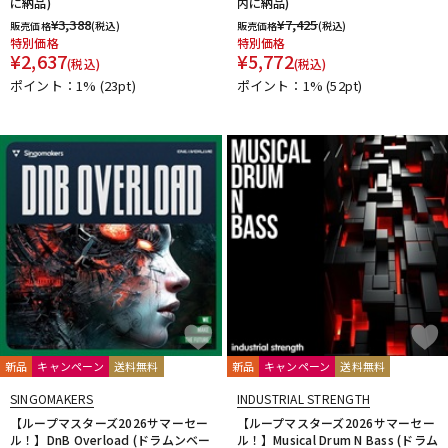
に納品)
内に納品)
¥
3,388
¥
7,425
販売価格
(税込)
販売価格
(税込)
特別価格
特別価格
¥
2,637
¥
5,772
(税込)
(税込)
ポイント：1%
(23pt)
ポイント：1%
(52pt)
新品
キャンペーン
送料無料
新品
キャンペーン
送料無料
SINGOMAKERS
INDUSTRIAL STRENGTH
【ループマスターズ2026サマーセー
【ループマスターズ2026サマーセー
ル！】DnB Overload (ドラムンベー
ル！】Musical Drum N Bass (ドラム