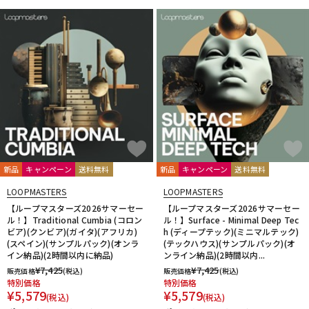
新品
キャンペーン
送料無料
新品
キャンペーン
送料無料
LOOPMASTERS
LOOPMASTERS
【ループマスターズ2026サマーセー
【ループマスターズ2026サマーセー
ル！】Traditional Cumbia (コロン
ル！】Surface - Minimal Deep Tec
ビア)(クンビア)(ガイタ)(アフリカ)
h (ディープテック)(ミニマルテック)
(スペイン)(サンプルパック)(オンラ
(テックハウス)(サンプルパック)(オ
イン納品)(2時間以内に納品)
ンライン納品)(2時間以内...
¥
7,425
¥
7,425
販売価格
(税込)
販売価格
(税込)
特別価格
特別価格
¥
5,579
¥
5,579
(税込)
(税込)