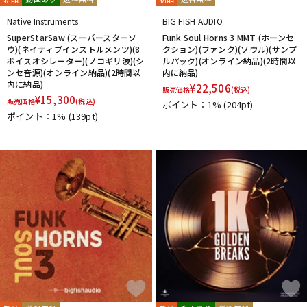
Native Instruments
BIG FISH AUDIO
SuperStarSaw (スーパースターソ
Funk Soul Horns 3 MMT (ホーンセ
ウ)(ネイティブインストルメンツ)(8
クション)(ファンク)(ソウル)(サンプ
ボイスオシレーター)(ノコギリ波)(シ
ルパック)(オンライン納品)(2時間以
ンセ音源)(オンライン納品)(2時間以
内に納品)
内に納品)
¥
22,506
販売価格
(税込)
¥
15,300
販売価格
(税込)
ポイント：1%
(204pt)
ポイント：1%
(139pt)