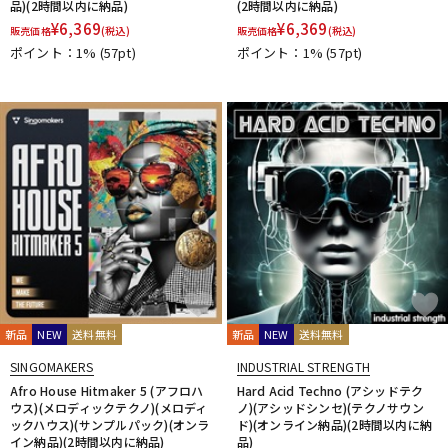
品)(2時間以内に納品)
(2時間以内に納品)
¥
6,369
¥
6,369
販売価格
(税込)
販売価格
(税込)
ポイント：1%
(57pt)
ポイント：1%
(57pt)
新品
NEW
送料無料
新品
NEW
送料無料
SINGOMAKERS
INDUSTRIAL STRENGTH
Afro House Hitmaker 5 (アフロハ
Hard Acid Techno (アシッドテク
ウス)(メロディックテクノ)(メロディ
ノ)(アシッドシンセ)(テクノサウン
ックハウス)(サンプルパック)(オンラ
ド)(オンライン納品)(2時間以内に納
イン納品)(2時間以内に納品)
品)