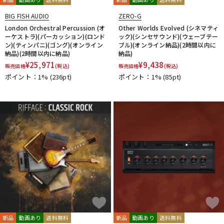
BIG FISH AUDIO
ZERO-G
London Orchestral Percussion (オ
Other Worlds Evolved (シネマティ
ーケストラ)(パーカッション)(ロンド
ック)(シンセサウンド)(ウェーブテー
ン)(ティンパニ)(ゴング)(オンライン
ブル)(オンライン納品)(2時間以内に
納品)(2時間以内に納品)
納品)
¥
25,971
¥
9,438
販売価格
(税込)
販売価格
(税込)
ポイント：1%
(236pt)
ポイント：1%
(85pt)
新品
動画あり
送料無料
新品
動画あり
送料無料