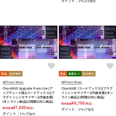
ポイント：1%
(330pt)
新品
送料無料
新品
動画あり
送料無料
ARTonic Music
ARTonic Music
ChordAXE Upgrade from Lite (ア
ChordAXE (コードアックス)(プラグ
ップグレード版)(コードアックス)(プ
インシンセサイザー)(作曲支援)(オン
ラグインシンセサイザー)(作曲支援)
ライン納品)(2時間以内に納品)
(オンライン納品)(2時間以内に納品)
¥
8,700
販売価格
(税込)
¥
7,800
販売価格
(税込)
ポイント：1%
(79pt)
ポイント：1%
(70pt)