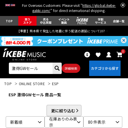
For Overseas Customers: Please visit "
https://global.ikebe-
gakki.com/
" for direct international shipping.
買う
売る
イベント
学割
TOP
店舗一覧
ストア
中古買取
動画
サービス
【重要】熊本県で発生した地震に伴う配送の遅延について(
07月29日
更新)
0
詳細検索
TOP
ONLINE STORE
ESP
ESP 激得GWセール 商品一覧
更に絞り込む
エレキギター
アコギ/エレアコ
在庫ありのみ表
新着順
80 件表示
示