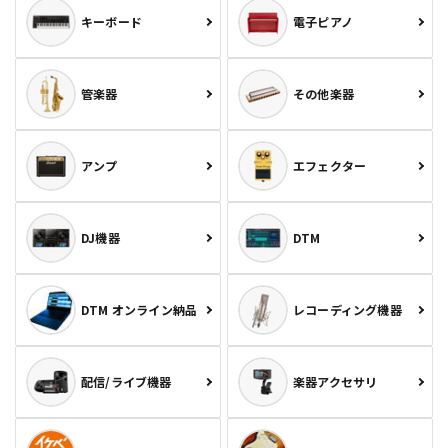
キーボード
電子ピアノ
管楽器
その他楽器
アンプ
エフェクター
DJ機器
DTM
DTM オンライン納品
レコーディング機器
配信/ライブ機器
楽器アクセサリ