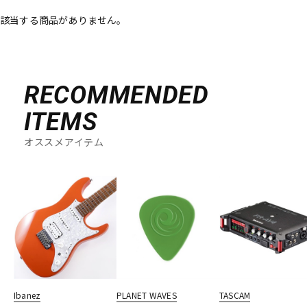
該当する商品がありません。
ベース
ウクレレ
ドラム
パーカッション
RECOMMENDED
ITEMS
キーボード
電子ピアノ
オススメアイテム
管楽器
その他楽器
アンプ
エフェクター
DJ機器
DTM
Ibanez
PLANET WAVES
TASCAM