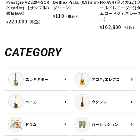
Prestgie AZ2204-SCR
Delflex Picks (0.91mm/
FR-AV4 (タスカム)(
DTM オンライン納品
レコーディング機器
(Scarlet) 【サンプルB
グリーン)
ールドレコーダー)(
級特価品】
ムコードジェネレー
110
¥
（税込）
ー)
220,000
¥
（税込）
162,800
配信/ライブ機器
楽器アクセサリ
¥
（税込）
CATEGORY
中古
ヴィンテージ
エレキギター
アコギ/エレアコ
ベース
ウクレレ
ドラム
パーカッション