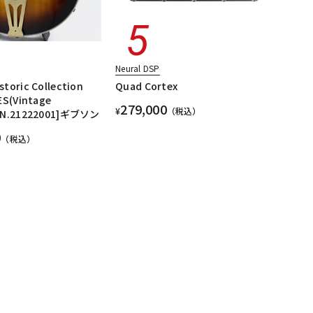
Neural DSP
toric Collection
Quad Cortex
ES(Vintage
279,000
¥
（税込）
[SN.21222001]ギブソン
0
（税込）