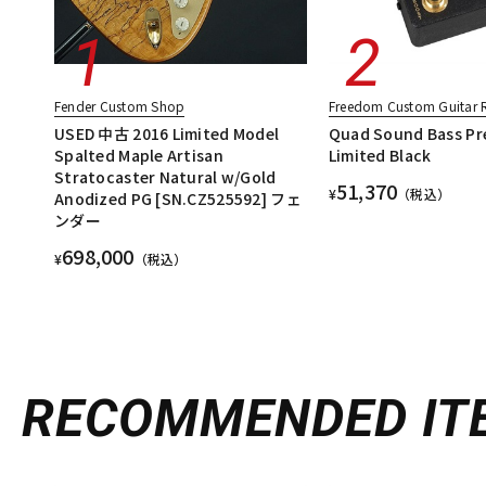
Fender Custom Shop
Freedom Custom Guitar 
USED 中古 2016 Limited Model
Quad Sound Bass Pre
Spalted Maple Artisan
Limited Black
Stratocaster Natural w/Gold
51,370
¥
（税込）
Anodized PG [SN.CZ525592] フェ
ンダー
698,000
¥
（税込）
RECOMMENDED
IT