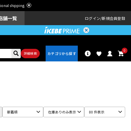
ational shipping.
店舗一覧
ログイン
新規会員登録
0
詳細検索
パーカッショ
ドラム
ン
アンプ
エフェクター
新着順
在庫ありのみ表示
80 件表示