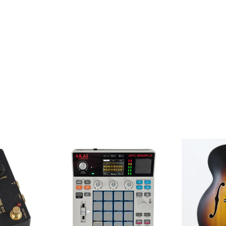
DTM オンラ
レコーディン
イン納品
グ機器
ジ