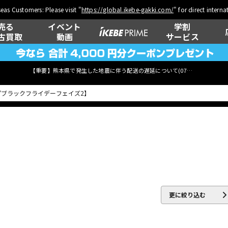
eas Customers: Please visit "
https://global.ikebe-gakki.com/
" for direct intern
売る
イベント
学割
古買取
動画
サービス
【重要】熊本県で発生した地震に伴う配送の遅延について(
07月29日
更新)
ベース
ウクレレ
管楽器
その他楽器
更に絞り込む