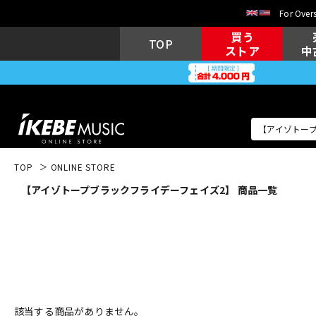
For Overs
買う
TOP
ストア
中
TOP
ONLINE STORE
【アイゾトープブラックフライデーフェイズ2】 商品一覧
アコギ/エレ
エレキギター
アコ
キーボード
電子ピアノ
該当する商品がありません。