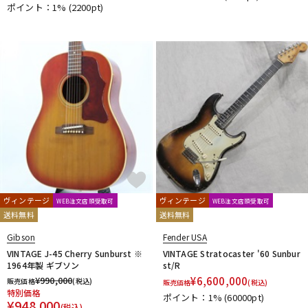
ポイント：1%
(2200pt)
ヴィンテージ
ヴィンテージ
WEB注文店頭受取可
WEB注文店頭受取可
送料無料
送料無料
Gibson
Fender USA
VINTAGE J-45 Cherry Sunburst ※
VINTAGE Stratocaster '60 Sunbur
1964年製 ギブソン
st/R
¥
990,000
¥
6,600,000
販売価格
(税込)
販売価格
(税込)
特別価格
ポイント：1%
(60000pt)
¥
948,000
(税込)