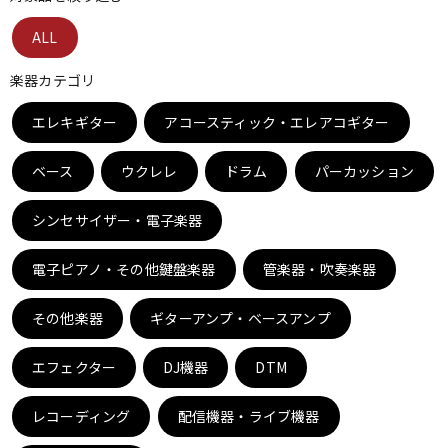
ベース
ウクレレ
ALL
楽器カテゴリ
ドラム
パーカッション
エレキギター
アコースティック・エレアコギター
ベース
ウクレレ
ドラム
パーカッション
キーボード
電子ピアノ
シンセサイザー・電子楽器
管楽器
その他楽器
電子ピアノ・その他鍵盤楽器
管楽器・吹奏楽器
その他楽器
ギターアンプ・ベースアンプ
アンプ
エフェクター
エフェクター
DJ機器
DTM
DJ機器
DTM
レコーディング
配信機器・ライブ機器