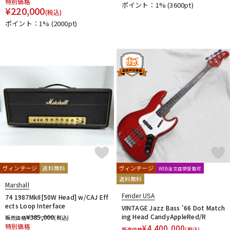
特別価格
ポイント：1%
(3600pt)
¥
220,000
(税込)
ポイント：1%
(2000pt)
ヴィンテージ
送料無料
ヴィンテージ
WEB注文店頭受取可
送料無料
Marshall
Fender USA
74 1987MkII[50W Head] w/CAJ Eff
ects Loop Interface
VINTAGE Jazz Bass '66 Dot Match
¥
385,000
ing Head CandyAppleRed/R
販売価格
(税込)
特別価格
¥
4,400,000
販売価格
(税込)