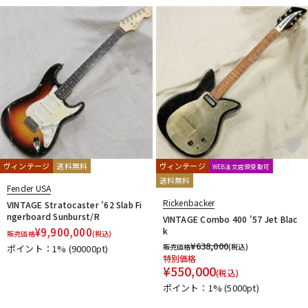
ヴィンテージ
送料無料
ヴィンテージ
WEB注文店頭受取可
送料無料
Fender USA
Rickenbacker
VINTAGE Stratocaster '62 Slab Fi
ngerboard Sunburst/R
VINTAGE Combo 400 '57 Jet Blac
¥
9,900,000
k
販売価格
(税込)
¥
638,000
販売価格
(税込)
ポイント：1%
(90000pt)
特別価格
¥
550,000
(税込)
ポイント：1%
(5000pt)