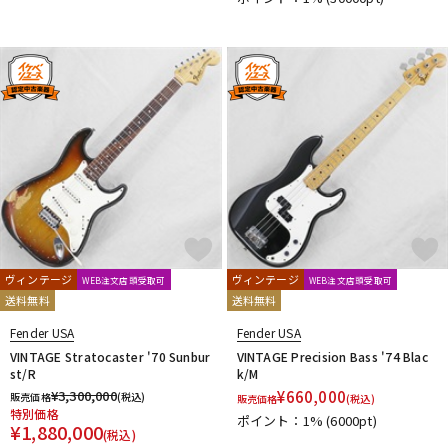
ヴィンテージ
ヴィンテージ
WEB注文店頭受取可
WEB注文店頭受取可
送料無料
送料無料
Fender USA
Fender USA
VINTAGE Stratocaster '70 Sunbur
VINTAGE Precision Bass '74 Blac
st/R
k/M
¥
3,300,000
¥
660,000
販売価格
(税込)
販売価格
(税込)
特別価格
ポイント：1%
(6000pt)
¥
1,880,000
(税込)