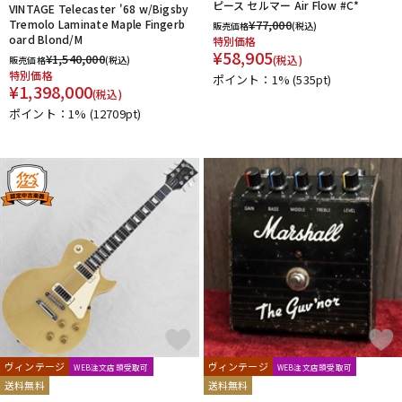
ピース セルマー Air Flow #C*
VINTAGE Telecaster '68 w/Bigsby
Tremolo Laminate Maple Fingerb
¥
77,000
販売価格
(税込)
oard Blond/M
特別価格
¥
58,905
¥
1,540,000
(税込)
販売価格
(税込)
特別価格
ポイント：1%
(535pt)
¥
1,398,000
(税込)
ポイント：1%
(12709pt)
ヴィンテージ
ヴィンテージ
WEB注文店頭受取可
WEB注文店頭受取可
送料無料
送料無料