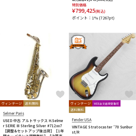
特別価格
¥
799,425
(税込)
ポイント：1%
(7267pt)
ヴィンテージ
送料無料
ヴィンテージ
WEB注文店頭受取可
送料無料
Selmer Paris
Fender USA
USED 中古 アルトサックス H.Selme
r SERIE III Sterling Silver #712xx7
VINTAGE Stratocaster '70 Sunbur
【調整&セットアップ後出荷】【1年
st/R
間キーバランス調整無料】【決算売