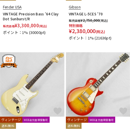
Fender USA
Gibson
VINTAGE Precision Bass '64 Clay
VINTAGE L-5CES '70
Dot Sunburst/R
¥
2,750,000
販売価格
(税込)
¥
3,300,000
特別価格
販売価格
(税込)
¥
2,380,000
(税込)
ポイント：1%
(30000pt)
ポイント：1%
(21636pt)
ヴィンテージ
ヴィンテージ
WEB注文店頭受取可
WEB注文店頭受取可
送料無料
送料無料