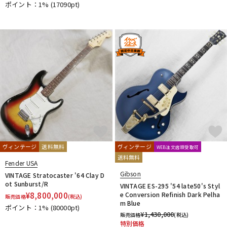
ポイント：1%
(17090pt)
ヴィンテージ
送料無料
ヴィンテージ
WEB注文店頭受取可
送料無料
Fender USA
Gibson
VINTAGE Stratocaster '64 Clay D
ot Sunburst/R
VINTAGE ES-295 '54 late50's Styl
¥
8,800,000
e Conversion Refinish Dark Pelha
販売価格
(税込)
m Blue
ポイント：1%
(80000pt)
¥
1,430,000
販売価格
(税込)
特別価格