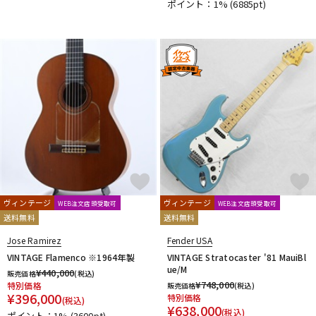
ポイント：1%
(6885pt)
ヴィンテージ
ヴィンテージ
WEB注文店頭受取可
WEB注文店頭受取可
送料無料
送料無料
Jose Ramirez
Fender USA
VINTAGE Flamenco ※1964年製
VINTAGE Stratocaster '81 MauiBl
ue/M
¥
440,000
販売価格
(税込)
¥
748,000
特別価格
販売価格
(税込)
¥
396,000
特別価格
(税込)
¥
638,000
(税込)
ポイント：1%
(3600pt)