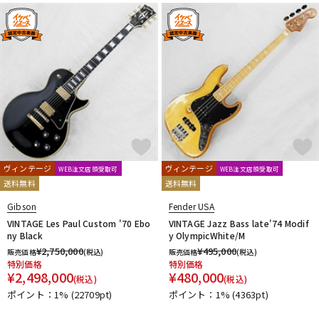
ヴィンテージ
ヴィンテージ
WEB注文店頭受取可
WEB注文店頭受取可
送料無料
送料無料
Gibson
Fender USA
VINTAGE Les Paul Custom '70 Ebo
VINTAGE Jazz Bass late'74 Modif
ny Black
y OlympicWhite/M
¥
2,750,000
¥
495,000
販売価格
(税込)
販売価格
(税込)
特別価格
特別価格
¥
2,498,000
¥
480,000
(税込)
(税込)
ポイント：1%
(22709pt)
ポイント：1%
(4363pt)