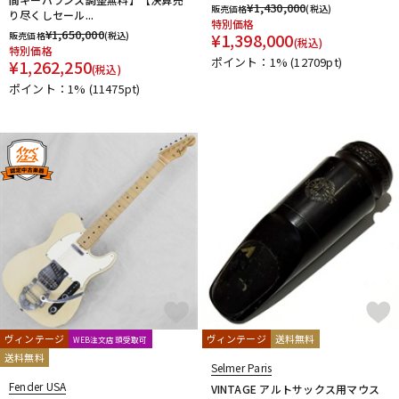
¥
1,430,000
販売価格
(税込)
り尽くしセール...
特別価格
¥
1,650,000
販売価格
(税込)
¥
1,398,000
(税込)
特別価格
ポイント：1%
(12709pt)
¥
1,262,250
(税込)
ポイント：1%
(11475pt)
ヴィンテージ
ヴィンテージ
送料無料
WEB注文店頭受取可
送料無料
Selmer Paris
Fender USA
VINTAGE アルトサックス用マウス