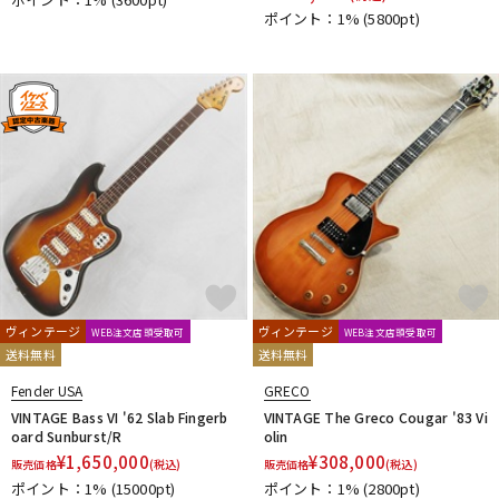
ポイント：1%
(5800pt)
ヴィンテージ
ヴィンテージ
WEB注文店頭受取可
WEB注文店頭受取可
送料無料
送料無料
Fender USA
GRECO
VINTAGE Bass VI '62 Slab Fingerb
VINTAGE The Greco Cougar '83 Vi
oard Sunburst/R
olin
¥
1,650,000
¥
308,000
販売価格
(税込)
販売価格
(税込)
ポイント：1%
(15000pt)
ポイント：1%
(2800pt)