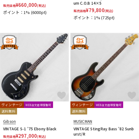
um C.O.B 14×5
¥
660,000
販売価格
(税込)
¥
79,800
販売価格
(税込)
ポイント：1%
(6000pt)
ポイント：1%
(725pt)
ヴィンテージ
ヴィンテージ
WEB注文店頭受取可
WEB注文店頭受取可
送料無料
送料無料
Gibson
MUSICMAN
VINTAGE S-1 '75 Ebony Black
VINTAGE StingRay Bass '82 Sunb
urst/R
¥
297,000
販売価格
(税込)