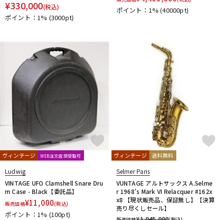
¥
330,000
(税込)
ポイント：1%
(40000pt)
ポイント：1%
(3000pt)
ヴィンテージ
ヴィンテージ
送料無料
WEB注文店頭受取可
Ludwig
Selmer Paris
VINTAGE UFO Clamshell Snare Dru
VUNTAGE アルトサックス A.Selme
m Case - Black【委託品】
r 1968's Mark VI Relacquer #162x
x8 【現状販売品、保証無し】【決算
¥
11,000
販売価格
(税込)
売り尽くしセール】
ポイント：1%
(100pt)
¥
1,045,000
販売価格
(税込)