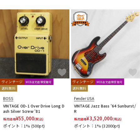
ヴィンテージ
ヴィンテージ
WEB注文店頭受取可
WEB注文店頭受取可
送料無料
送料無料
BOSS
Fender USA
VINTAGE OD-1 Over Drive Long D
VINTAGE Jazz Bass '64 Sunburst/
ash Silver Screw '81
R
¥
55,000
¥
3,520,000
販売価格
(税込)
販売価格
(税込)
ポイント：1%
(500pt)
ポイント：1%
(32000pt)