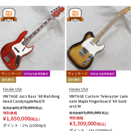
ヴィンテージ
ヴィンテージ
WEB注文店頭受取可
WEB注文店頭受取可
送料無料
送料無料
Fender USA
Fender USA
VINTAGE Jazz Bass '68 Matching
VINTAGE Custom Telecaster Lami
Head CandyAppleRed/R
nate Maple Fingerboard '66 Sunb
urst/M
¥
1,870,000
販売価格
(税込)
¥
3,850,000
特別価格
販売価格
(税込)
¥
1,650,000
特別価格
(税込)
¥
3,300,000
(税込)
ポイント：1%
(15000pt)
ポイント：1%
(30000pt)