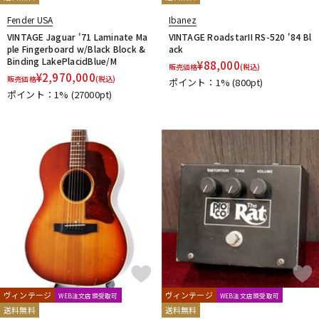
Fender USA
Ibanez
VINTAGE Jaguar '71 Laminate Ma
VINTAGE RoadstarII RS-520 '84 Bl
ple Fingerboard w/Black Block &
ack
Binding LakePlacidBlue/M
¥
88,000
販売価格
(税込)
¥
2,970,000
販売価格
(税込)
ポイント：1%
(800pt)
ポイント：1%
(27000pt)
ヴィンテージ
ヴィンテージ
WEB注文店頭受取可
WEB注文店頭受取可
送料無料
送料無料