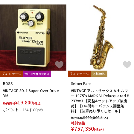
ヴィンテージ
ヴィンテージ
送料無料
WEB注文店頭受取可
BOSS
Selmer Paris
VINTAGE SD-1 Super Over Drive
VINTAGE アルトサックス A.セルマ
'86
ー 1975's MARK VI Relacquered #
237xx3 【調整&セットアップ後出
¥
19,800
販売価格
(税込)
荷】【1年間キーバランス調整無
ポイント：1%
(180pt)
料】【決算売り尽くしセール】
¥
990,000
販売価格
(税込)
特別価格
¥
757,350
(税込)