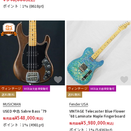
ポイント：1%
(8618pt)
ヴィンテージ
ヴィンテージ
WEB注文店頭受取可
WEB注文店頭受取可
送料無料
送料無料
MUSICMAN
Fender USA
USED 中古 Sabre Bass '79
VINTAGE Telecaster Blue Flower
'68 Laminate Maple Fingerboard
¥
548,000
販売価格
(税込)
¥
5,980,000
販売価格
(税込)
ポイント：1%
(4981pt)
ポイント：1%
(54363pt)