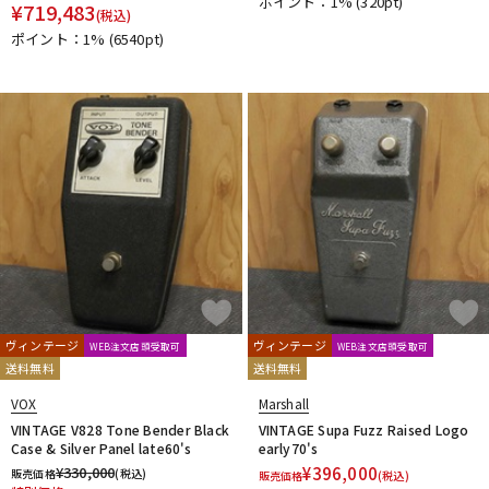
ポイント：1%
(320pt)
¥
719,483
(税込)
ポイント：1%
(6540pt)
ヴィンテージ
ヴィンテージ
WEB注文店頭受取可
WEB注文店頭受取可
送料無料
送料無料
VOX
Marshall
VINTAGE V828 Tone Bender Black
VINTAGE Supa Fuzz Raised Logo
Case & Silver Panel late60's
early70's
¥
330,000
¥
396,000
販売価格
(税込)
販売価格
(税込)