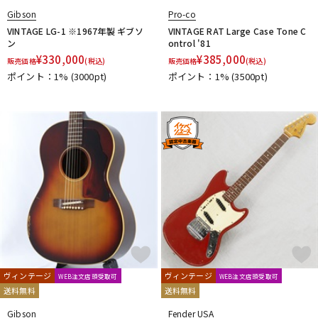
Gibson
Pro-co
VINTAGE LG-1 ※1967年製 ギブソ
VINTAGE RAT Large Case Tone C
ン
ontrol '81
¥
330,000
¥
385,000
販売価格
(税込)
販売価格
(税込)
ポイント：1%
(3000pt)
ポイント：1%
(3500pt)
ヴィンテージ
ヴィンテージ
WEB注文店頭受取可
WEB注文店頭受取可
送料無料
送料無料
Gibson
Fender USA