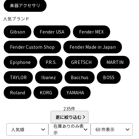
DTM オンライン納品
レコーディング機器
楽器アクセサリ
人気ブランド
配信/ライブ機器
楽器アクセサリ
Gibson
Fender USA
Fender MEX
Fender Custom Shop
Fender Made in Japan
中古
ヴィンテージ
Epiphone
P.R.S.
GRETSCH
MARTIN
TAYLOR
Ibanez
Bacchus
BOSS
Roland
KORG
YAMAHA
235
件
更に絞り込む
在庫ありのみ表
人気順
60 件表示
示