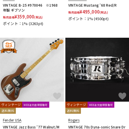
VINTAGE B-25 #970046 ※1968
VINTAGE Mustang '68 Red/R
年製 ギブソン
¥
495,000
販売価格
(税込)
¥
359,000
販売価格
(税込)
ポイント：1%
(4500pt)
ポイント：1%
(3263pt)
ヴィンテージ
ヴィンテージ
WEB注文店頭受取可
WEB注文店頭受取可
送料無料
送料無料
Fender USA
Rogers
VINTAGE Jazz Bass '77 Walnut/M
VINTAGE 70s Dyna-sonic Snare Dr