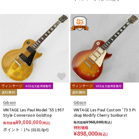
ヴィンテージ
ヴィンテージ
WEB注文店頭受取可
WEB注文店頭受取可
送料無料
送料無料
Gibson
Gibson
VINTAGE Les Paul Model '55 1957
VINTAGE Les Paul Custom '73 3 Pi
Style Conversion Goldtop
ckup Modify Cherry Sunburst
¥
9,000,000
¥
968,000
販売価格
(税込)
販売価格
(税込)
特別価格
ポイント：1%
(81818pt)
¥
898,000
(税込)