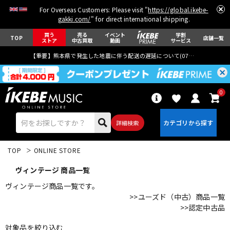
For Overseas Customers: Please visit "
https://global.ikebe-
gakki.com/
" for direct international shipping.
買う
売る
イベント
学割
TOP
店舗一覧
ストア
中古買取
動画
サービス
【重要】熊本県で発生した地震に伴う配送の遅延について(
07月29日
更新)
0
詳細検索
TOP
ONLINE STORE
ヴィンテージ 商品一覧
ヴィンテージ商品一覧です。
>>ユーズド（中古）商品一覧
>>認定中古品
エレキギター
アコギ/エレアコ
対象品を絞り込む