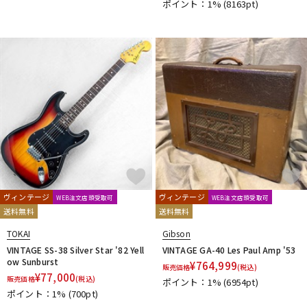
ポイント：1%
(8163pt)
ヴィンテージ
ヴィンテージ
WEB注文店頭受取可
WEB注文店頭受取可
送料無料
送料無料
TOKAI
Gibson
VINTAGE SS-38 Silver Star '82 Yell
VINTAGE GA-40 Les Paul Amp '53
ow Sunburst
¥
764,999
販売価格
(税込)
¥
77,000
販売価格
(税込)
ポイント：1%
(6954pt)
ポイント：1%
(700pt)