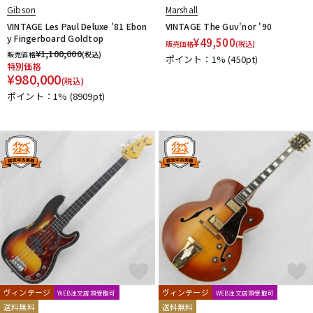
Gibson
Marshall
VINTAGE Les Paul Deluxe '81 Ebon
VINTAGE The Guv'nor '90
y Fingerboard Goldtop
¥
49,500
販売価格
(税込)
¥
1,100,000
販売価格
(税込)
ポイント：1%
(450pt)
特別価格
¥
980,000
(税込)
ポイント：1%
(8909pt)
ヴィンテージ
ヴィンテージ
WEB注文店頭受取可
WEB注文店頭受取可
送料無料
送料無料