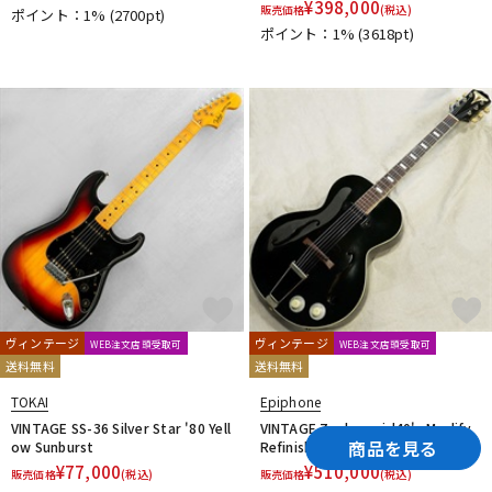
¥
398,000
販売価格
(税込)
ポイント：1%
(2700pt)
ポイント：1%
(3618pt)
ヴィンテージ
ヴィンテージ
WEB注文店頭受取可
WEB注文店頭受取可
送料無料
送料無料
TOKAI
Epiphone
VINTAGE SS-36 Silver Star '80 Yell
VINTAGE Zephyr mid40's Modify
商品を見る
ow Sunburst
Refinish Black
¥
77,000
¥
510,000
販売価格
(税込)
販売価格
(税込)