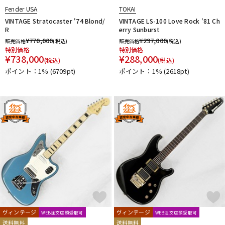
Fender USA
TOKAI
VINTAGE Stratocaster '74 Blond/
VINTAGE LS-100 Love Rock '81 Ch
R
erry Sunburst
¥
770,000
¥
297,000
販売価格
(税込)
販売価格
(税込)
特別価格
特別価格
¥
738,000
¥
288,000
(税込)
(税込)
ポイント：1%
(6709pt)
ポイント：1%
(2618pt)
ヴィンテージ
ヴィンテージ
WEB注文店頭受取可
WEB注文店頭受取可
送料無料
送料無料