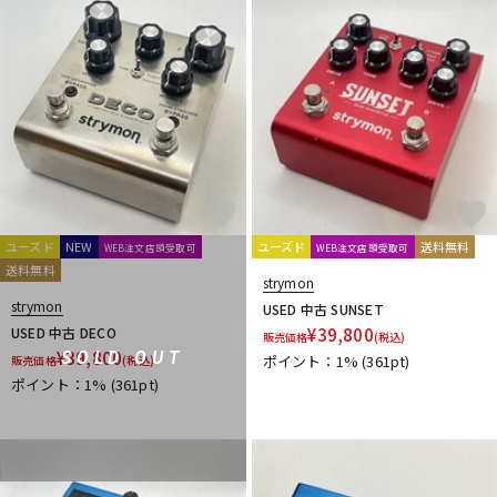
DTM オンライン納品
レコーディング機器
配信/ライブ機器
楽器アクセサリ
中古
ヴィンテージ
ユーズド
NEW
ユーズド
送料無料
WEB注文店頭受取可
WEB注文店頭受取可
送料無料
strymon
strymon
USED 中古 SUNSET
USED 中古 DECO
¥
39,800
販売価格
(税込)
¥
39,800
SOLD OUT
ポイント：1%
(361pt)
販売価格
(税込)
ポイント：1%
(361pt)