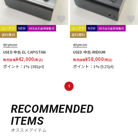
ユーズド
NEW
ユーズド
NEW
WEB注文店頭受取可
WEB注文店頭受取可
送料無料
送料無料
strymon
strymon
USED 中古 EL CAPISTAN
USED 中古 IRIDIUM
¥
42,000
¥
58,000
販売価格
(税込)
販売価格
(税込)
ポイント：1%
(381pt)
ポイント：1%
(527pt)
1
RECOMMENDED
ITEMS
オススメアイテム