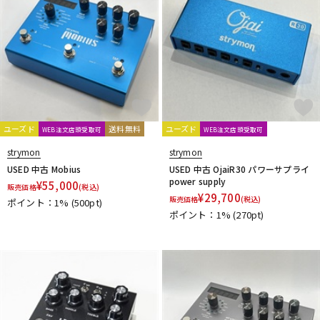
ユーズド
送料無料
ユーズド
WEB注文店頭受取可
WEB注文店頭受取可
strymon
strymon
USED 中古 Mobius
USED 中古 OjaiR30 パワーサプライ
power supply
¥
55,000
販売価格
(税込)
¥
29,700
販売価格
(税込)
ポイント：1%
(500pt)
ポイント：1%
(270pt)