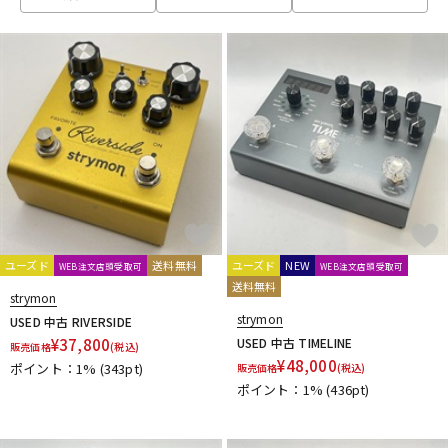
ベース
ウクレレ
ドラム
パーカッション
キーボード
電子ピアノ
管楽器
その他楽器
ユーズド
送料無料
ユーズド
NEW
WEB注文店頭受取可
WEB注文店頭受取可
送料無料
strymon
アンプ
エフェクター
strymon
USED 中古 RIVERSIDE
¥
37,800
USED 中古 TIMELINE
販売価格
(税込)
¥
48,000
ポイント：1%
(343pt)
販売価格
(税込)
ポイント：1%
(436pt)
DJ機器
DTM