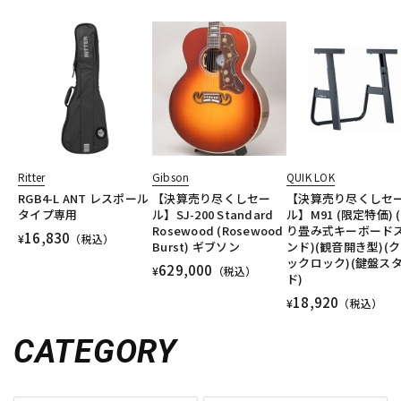
Ritter
Gibson
QUIK LOK
RGB4-L ANT レスポール
【決算売り尽くしセー
【決算売り尽くしセ
タイプ専用
ル】SJ-200 Standard
ル】M91 (限定特価) 
Rosewood (Rosewood
り畳み式キーボード
16,830
¥
（税込）
Burst) ギブソン
ンド)(観音開き型)(
ックロック)(鍵盤ス
629,000
¥
（税込）
ド)
18,920
¥
（税込）
CATEGORY