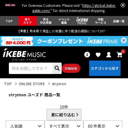
For Overseas Customers: Please visit "
https://global.ikebe-
gakki.com/
" for direct international shipping.
買う
売る
イベント
学割
TOP
店舗一覧
ストア
中古買取
動画
サービス
【重要】熊本県で発生した地震に伴う配送の遅延について(
07月29日
更新)
0
詳細検索
TOP
ONLINE STORE
strymon
strymon ユーズド 商品一覧
10
件
更に絞り込む
エレキギター
アコギ/エレアコ
人気順
すべて表示
60 件表示