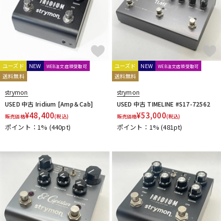
ユーズド
NEW
ユーズド
NEW
WEB注文店頭受取可
WEB注文店頭受取可
送料無料
送料無料
strymon
strymon
USED 中古 Iridium [Amp＆Cab]
USED 中古 TIMELINE #S17-72562
¥
48,400
¥
53,000
販売価格
(税込)
販売価格
(税込)
ポイント：1%
(440pt)
ポイント：1%
(481pt)