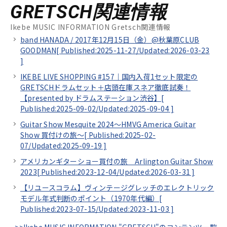
GRETSCH関連情報
Ikebe MUSIC INFORMATION Gretsch関連情報
band HANADA / 2017年12月15日（金）@秋葉原CLUB
GOODMAN[
Published:2025-11-27/
Updated:2026-03-23
]
IKEBE LIVE SHOPPING #157｜国内入荷1セット限定の
GRETSCHドラムセット＋店頭在庫スネア徹底試奏！
【presented by ドラムステーション渋谷】[
Published:2025-09-02/
Updated:2025-09-04
]
Guitar Show Mesquite 2024～HMVG America Guitar
Show 買付けの旅～[
Published:2025-02-
07/
Updated:2025-09-19
]
アメリカンギターショー買付の旅 Arlington Guitar Show
2023[
Published:2023-12-04/
Updated:2026-03-31
]
【リユースコラム】ヴィンテージグレッチのエレクトリック
モデル年式判断のポイント（1970年代編）[
Published:2023-07-15/
Updated:2023-11-03
]
>>Ikebe MUSIC INFORMATION "GRETSCH"のコンテンツ一覧