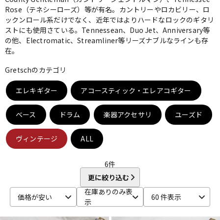
Rose（テネシーローズ）等が有名。カントリーやロカビリー、ロ
ベース
ウクレレ
ックンロール系だけでなく、近年ではよりハードなロックのギタリ
ストにも使用さている。Tennessean、Duo Jet、Anniversary等
の他、Electromatic、Streamliner等リーズナブルなラインも存
在。
ドラム
パーカッション
Gretschのカテゴリ
キーボード
電子ピアノ
エレキギター
アコースティック・エレアコギター
ベース
ドラム
楽器アクセサリ
ユーズド
管楽器
その他楽器
ヴィンテージ
ALL
アンプ
エフェクター
6
件
更に絞り込む
在庫ありのみ表
DJ機器
DTM
価格が安い
60 件表示
示