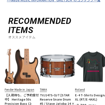
RECOMMENDED
ITEMS
オススメアイテム
Fender Made in Japan
TAMA
Roland
【入荷待ち、ご予約受付
TVJ147S-OJT [STAR
E-4 T-Shirts Design
中】 Heritage 50s
Reserve Snare Drum
XL (RT/E-4AXL)
Precision Bass (2-
#5 / Stave Jatoba 14 ×