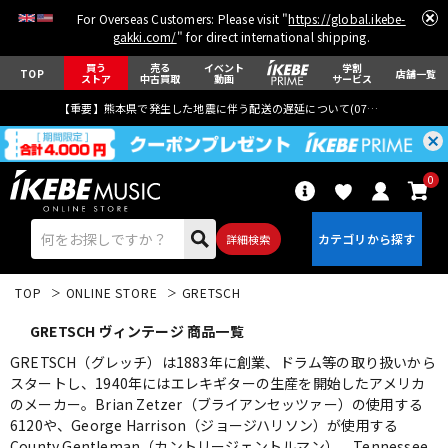
For Overseas Customers: Please visit "
https://global.ikebe-
gakki.com/
" for direct international shipping.
買う
売る
イベント
学割
TOP
店舗一覧
ストア
中古買取
動画
サービス
【重要】熊本県で発生した地震に伴う配送の遅延について(
07月29日
更新)
0
詳細検索
TOP
ONLINE STORE
GRETSCH
GRETSCH ヴィンテージ 商品一覧
GRETSCH（グレッチ）は1883年に創業、ドラム等の取り扱いから
スタートし、1940年にはエレキギターの生産を開始したアメリカ
のメーカー。Brian Zetzer（ブライアンセッツァー）の使用する
エレキギター
アコギ/エレアコ
6120や、George Harrison（ジョージハリソン）が使用する
County Gentleman（カントリージェントルマン）、Tennessee