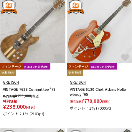
DTM オンライン納品
レコーディング機器
配信/ライブ機器
楽器アクセサリ
中古
ヴィンテージ
ヴィンテージ
ヴィンテージ
WEB注文店頭受取可
WEB注文店頭受取可
送料無料
送料無料
GRETSCH
GRETSCH
VINTAGE 7628 Committee '78
VINTAGE 6120 Chet Atkins Hollo
wbody '65
¥
253,000
販売価格
(税込)
¥
770,000
特別価格
販売価格
(税込)
¥
238,000
(税込)
ポイント：1%
(7000pt)
ポイント：1%
(2163pt)