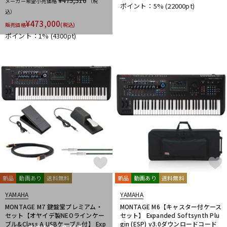
¥475,310
メーカー希望小売価格
（税
ポイント：5%
(22000pt)
DTM オンライン納品
レコーディング機器
込）
¥
473,000
販売価格
(税込)
ポイント：1%
(4300pt)
配信/ライブ機器
楽器アクセサリ
中古
ヴィンテージ
新品
動画あり
送料無料
新品
動画あり
送料無料
YAMAHA
YAMAHA
MONTAGE M7 鍵盤堂プレミアム・
MONTAGE M6【キャスター付ケース
セット【オヤイデ製NEOラインケー
セット】 Expanded Softsynth Plu
ブル&Class A USBケーブル付】 Exp
gin (ESP) v3.0ダウンロードコード