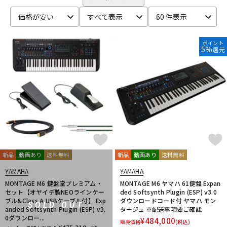
ベース
ウクレレ
価格が安い
すべて表示
60 件表示
ポイント
5%
還元
ドラム
パーカッション
キーボード
電子ピアノ
管楽器
その他楽器
新品
動画あり
送料無料
新品
動画あり
送料無料
アンプ
エフェクター
YAMAHA
YAMAHA
MONTAGE M6 鍵盤堂プレミアム・
MONTAGE M6 ヤマハ 61鍵盤 Expan
セット【オヤイデ製NEOラインケー
ded Softsynth Plugin (ESP) v3.0
DJ機器
DTM
ブル&Class A USBケーブル付】 Exp
ダウンロードコード付 ヤマハ モン
SOLD OUT
anded Softsynth Plugin (ESP) v3.
タージュ ※配送事項要ご確認
0ダウンロー...
¥
484,000
販売価格
(税込)