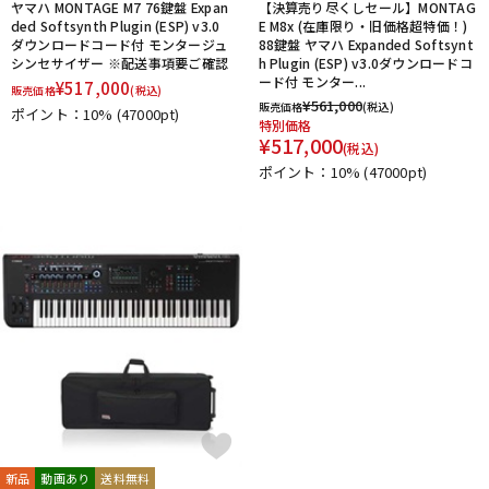
ヤマハ MONTAGE M7 76鍵盤 Expan
【決算売り尽くしセール】MONTAG
ded Softsynth Plugin (ESP) v3.0
E M8x (在庫限り・旧価格超特価！)
ダウンロードコード付 モンタージュ
88鍵盤 ヤマハ Expanded Softsynt
シンセサイザー ※配送事項要ご確認
h Plugin (ESP) v3.0ダウンロードコ
ード付 モンター...
¥
517,000
販売価格
(税込)
¥
561,000
販売価格
(税込)
ポイント：10%
(47000pt)
特別価格
¥
517,000
(税込)
ポイント：10%
(47000pt)
新品
動画あり
送料無料