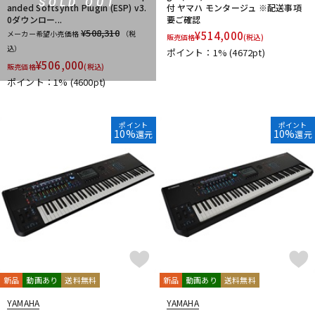
SOLD OUT
anded Softsynth Plugin (ESP) v3.
付 ヤマハ モンタージュ ※配送事項
0ダウンロー...
要ご確認
¥508,310
メーカー希望小売価格
（税
¥
514,000
販売価格
(税込)
込）
ポイント：1%
(4672pt)
¥
506,000
販売価格
(税込)
ポイント：1%
(4600pt)
ポイント
ポイント
10%
10%
還元
還元
新品
動画あり
送料無料
新品
動画あり
送料無料
YAMAHA
YAMAHA