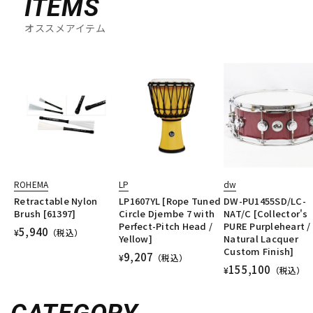
ITEMS
オススメアイテム
ROHEMA
LP
dw
Retractable Nylon
LP1607YL [Rope Tuned
DW-PU1455SD/LC-
Brush [61397]
Circle Djembe 7 with
NAT/C [Collector's
Perfect-Pitch Head /
PURE Purpleheart /
5,940
¥
（税込）
Yellow]
Natural Lacquer
Custom Finish]
9,207
¥
（税込）
155,100
¥
（税込）