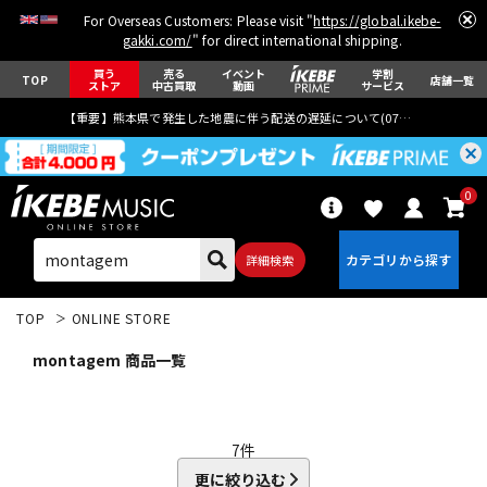
For Overseas Customers: Please visit "
https://global.ikebe-
gakki.com/
" for direct international shipping.
買う
売る
イベント
学割
TOP
店舗一覧
ストア
中古買取
動画
サービス
【重要】熊本県で発生した地震に伴う配送の遅延について(
07月29日
更新)
0
詳細検索
TOP
ONLINE STORE
montagem 商品一覧
エレキギター
アコギ/エレアコ
7
件
更に絞り込む