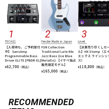
TECH21
Fender Made in Japan
Line6
【入荷待ち、ご予約受付
FSR Collection
【決算売り尽くしセ
中】 SansAmp
Traditional Late 60s
ル】HX Stomp（エ
Programmable Bass
Jazz Bass (Ice Blue
エックス ラインシッ
Driver ELITE [PBDR-EL]
Metallic) 【イケベ独占
ス）
販売限定モデル】
62,700
118,800
¥
（税込）
¥
（税込）
165,000
¥
（税込）
RECOMMENDED