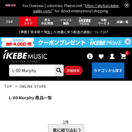
For Overseas Customers: Please visit "
https://global.ikebe-
gakki.com/
" for direct international shipping.
買う
売る
イベント
学割
TOP
店舗一覧
ストア
中古買取
動画
サービス
【重要】熊本県で発生した地震に伴う配送の遅延について(
07月29日
更新)
0
詳細検索
TOP
ONLINE STORE
L-00 Murphy 商品一覧
エレキギター
アコギ/エレアコ
1
件
更に絞り込む