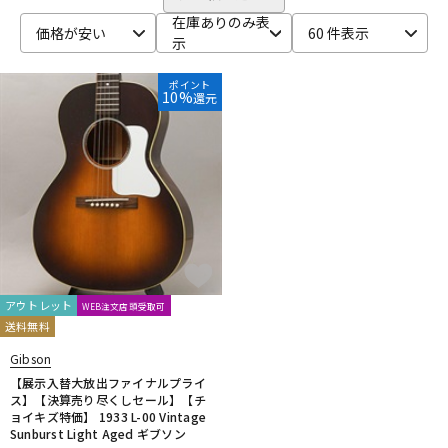
在庫ありのみ表
ベース
ウクレレ
価格が安い
60 件表示
示
ポイント
10%
還元
ドラム
パーカッション
キーボード
電子ピアノ
管楽器
その他楽器
アウトレット
WEB注文店頭受取可
アンプ
エフェクター
送料無料
Gibson
【展示入替大放出ファイナルプライ
DJ機器
DTM
ス】【決算売り尽くしセール】【チ
ョイキズ特価】 1933 L-00 Vintage
Sunburst Light Aged ギブソン