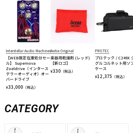
Interstellar Audio Machines
Ikebe Original
PROTEC
【WEB限定在庫処分セー
楽器用乾燥剤 (レッド)
プロテック / C249X
ル】 Supernova
【新ロゴ】
グルコルネット用ソ
Zoeldrive（インタース
ケース
330
¥
（税込）
テラーオーディオ）オー
12,375
¥
（税込）
バードライブ
33,000
¥
（税込）
CATEGORY