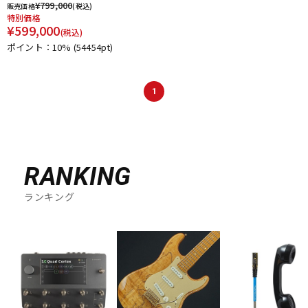
¥
799,000
販売価格
(税込)
DTM オンライン納品
レコーディング機器
特別価格
¥
599,000
(税込)
ポイント：10%
(54454pt)
配信/ライブ機器
楽器アクセサリ
1
中古
ヴィンテージ
RANKING
ランキング