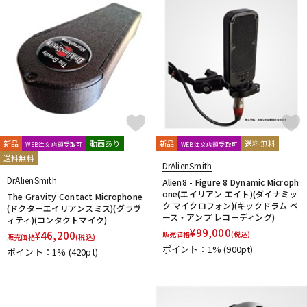
ドラム
パーカッション
キーボード
電子ピアノ
管楽器
その他楽器
新品
動画あり
新品
送料無料
WEB注文店頭受取可
WEB注文店頭受取可
送料無料
DrAlienSmith
アンプ
エフェクター
DrAlienSmith
Alien8 - Figure 8 Dynamic Microph
one(エイリアン エイト)(ダイナミッ
The Gravity Contact Microphone
ク マイクロフォン)(キックドラム ベ
(ドクターエイリアンスミス)(グラヴ
ース・アンプ レコーディング)
ィティ)(コンタクトマイク)
DJ機器
DTM
¥
99,000
¥
46,200
販売価格
(税込)
販売価格
(税込)
ポイント：1%
(900pt)
ポイント：1%
(420pt)
DTM オンライン納品
レコーディング機器