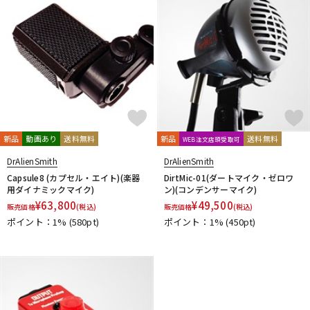
配信/ライブ機器
楽器アクセサリ
中古
ヴィンテージ
新品
動画あり
送料無料
新品
送料無料
WEB注文店頭受取可
DrAlienSmith
DrAlienSmith
Capsule8 (カプセル・エイト)(楽器
DirtMic-01(ダートマイク・ゼロワ
用ダイナミックマイク)
ン)(コンデンサーマイク)
¥
63,800
¥
49,500
販売価格
(税込)
販売価格
(税込)
ポイント：1%
(580pt)
ポイント：1%
(450pt)