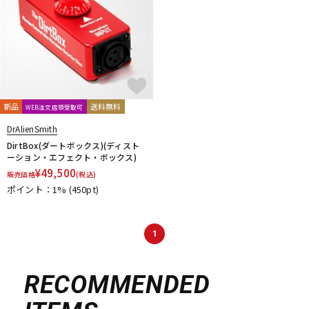
新品
送料無料
WEB注文店頭受取可
DrAlienSmith
DirtBox(ダートボックス)(ディスト
ーション・エフェクト・ボックス)
¥
49,500
販売価格
(税込)
ポイント：1%
(450pt)
1
RECOMMENDED