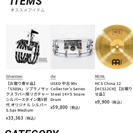
ITEMS
オススメアイテム
Silverstein
dw
MEINL
【お取り寄せ品】
USED 中古 90s
HCS China 12
「S503A」ソプラノサッ
Collector's Series
[HCS12CH] 【お取
クスラバー用リガチャー
Steel 14×5 Snare
せ品】
シルバースタイン第5世
Drum
9,900
¥
（税込）
代 オリジナル シルバー
59,800
¥
（税込）
S.Sax Medium
33,363
¥
（税込）