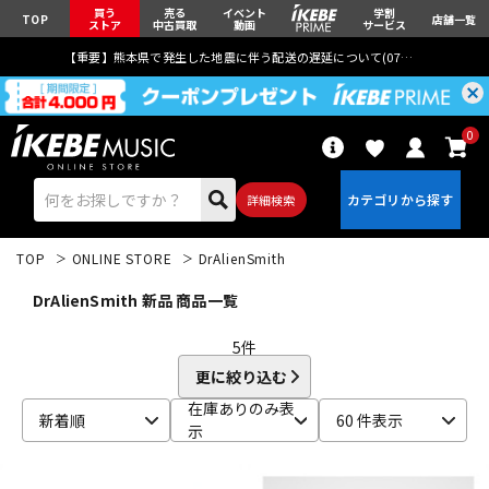
買う
売る
イベント
学割
TOP
店舗一覧
ストア
中古買取
動画
サービス
【重要】熊本県で発生した地震に伴う配送の遅延について(
07月29日
更新)
0
詳細検索
TOP
ONLINE STORE
DrAlienSmith
DrAlienSmith 新品 商品一覧
5
件
更に絞り込む
エレキギター
アコギ/エレアコ
在庫ありのみ表
新着順
60 件表示
示
ベース
ウクレレ