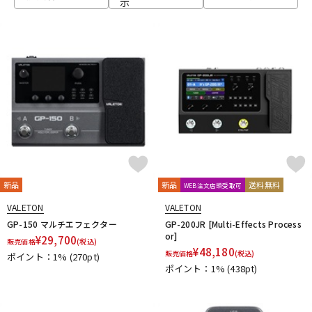
示
ベース
ウクレレ
ドラム
パーカッション
キーボード
電子ピアノ
管楽器
その他楽器
新品
新品
送料無料
WEB注文店頭受取可
VALETON
VALETON
アンプ
エフェクター
GP-150 マルチエフェクター
GP-200JR [Multi-Effects Process
or]
¥
29,700
販売価格
(税込)
¥
48,180
販売価格
(税込)
ポイント：1%
(270pt)
ポイント：1%
(438pt)
DJ機器
DTM