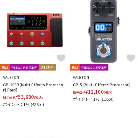
DTM オンライン納品
レコーディング機器
配信/ライブ機器
楽器アクセサリ
中古
ヴィンテージ
新品
送料無料
新品
WEB注文店頭受取可
WEB注文店頭受取可
VALETON
VALETON
GP-200R[Multi-Effects Processo
GP-5 [Multi-Effects Processor]
r] [Red]
¥
12,100
販売価格
(税込)
¥
53,680
販売価格
(税込)
ポイント：1%
(110pt)
ポイント：1%
(488pt)