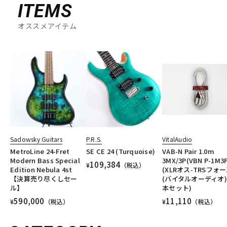
ITEMS
オススメアイテム
Sadowsky Guitars
P.R.S.
VitalAudio
MetroLine 24-Fret
SE CE 24 (Turquoise)
VAB-N Pair 1.0m
Modern Bass Special
3MX/3P(VBN P-1M3
109,384
¥
（税込）
Edition Nebula 4st
(XLRオス-TRSフォー
【決算売り尽くしセー
(バイタルオーディオ)
ル】
本セット)
590,000
11,110
¥
（税込）
¥
（税込）