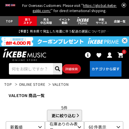
For Overseas Customers: Please visit "
https://global.ikebe-
gakki.com/
" for direct international shipping.
買う
売る
イベント
学割
TOP
店舗一覧
ストア
中古買取
動画
サービス
【重要】熊本県で発生した地震に伴う配送の遅延について(
07月29日
更新)
0
詳細検索
TOP
ONLINE STORE
VALETON
VALETON 商品一覧
5
件
更に絞り込む
エレキギター
アコギ/エレアコ
在庫ありのみ表
新着順
60 件表示