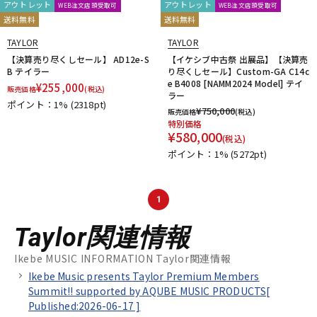
アウトレット
アウトレット
WEB注文店頭受取可
WEB注文店頭受取可
送料無料
送料無料
TAYLOR
TAYLOR
【決算売り尽くしセール】 AD12e-S
【イケシブ中古祭 出展品】【決算売
B テイラー
り尽くしセール】Custom-GA C14c
e B4008 [NAMM2024 Model] テイ
¥
255,000
販売価格
(税込)
ラー
ポイント：1%
(2318pt)
¥
750,000
販売価格
(税込)
特別価格
¥
580,000
(税込)
ポイント：1%
(5272pt)
1
Taylor関連情報
Ikebe MUSIC INFORMATION Taylor関連情報
Ikebe Music presents Taylor Premium Members
Summit!! supported by AQUBE MUSIC PRODUCTS[
Published:2026-06-17
]