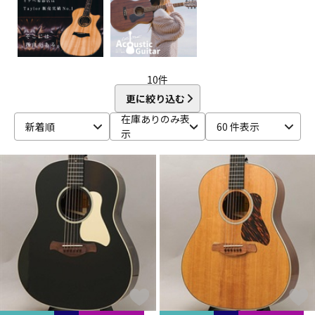
DTM オンライン納品
レコーディング機器
配信/ライブ機器
楽器アクセサリ
10
件
更に絞り込む
中古
ヴィンテージ
在庫ありのみ表
新着順
60 件表示
示