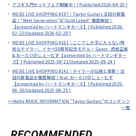
アコギ入門セットフェア開催中！[
Published:2026-04-20
]
IKEBE LIVE SHOPPING #197｜Taylor Guitars 注目の新製
品！“Next Generation”&“Gold Labell” 徹底解説！
【presented by ハートマンギターズ】[
Published:2026-
02-22/
Updated:2026-02-20
]
IKEBE LIVE SHOPPING #161｜ここでしか手に入らない特
別なテイラー、イケベ50周年記念モデル！ Guest : 虎岩正樹
& おーたけ＠じぇーむず【presented by ハートマンギター
ズ】[
Published:2025-09-21/
Updated:2025-09-24
]
IKEBE LIVE SHOPPING #141｜テイラーの伝統と革新！注
目の新製品を徹底解説！feat. おーたけ＠じぇーむず
【presented by ハートマンギターズ】[
Published:2025-
06-20/
Updated:2025-06-25
]
>>Ikebe MUSIC INFORMATION "Taylor Guitars"のコンテンツ
一覧
RECOMMENDED