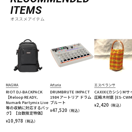
ITEMS
オススメアイテム
MAGMA
Arturia
エスペランサ
RIOT DJ-BACKPACK
DRUMBRUTE IMPACT
CAXIXI(カシシ) M
【Reloop READY、
1984 アートリア ドラム
圧縮木材底 [ES-CWM
Numark Partymix Live
ブルート
2,420
¥
（税込）
等の収納に対応するバッ
47,520
¥
（税込）
グ】【台数限定特価】
10,978
¥
（税込）