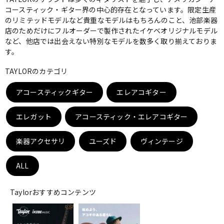
コースティック・ギター界の中心的存在となっています。限定生産
ベース
ウクレレ
のリミテッドモデルなど貴重なモデルはもちろんのこと、池部楽器
店のためだけにフルオーダーで製作されたイケベオリジナルモデル
など、他店では出会えない特別なモデルを数多く取り揃えておりま
す。
ドラム
パーカッション
TAYLORのカテゴリ
キーボード
電子ピアノ
アコースティックギター
エレアコギター
エレガット
アコースティック・エレアコギター
管楽器
その他楽器
楽器アクセサリ
ユーズド
ヴィンテージ
アンプ
エフェクター
ALL
Taylorおすすめコンテンツ
DJ機器
DTM