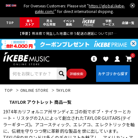
For Overseas Customers: Please visit "
https://global.ikebe-
gakki.com/
" for direct international shipping.
買う
売る
イベント
学割
TOP
店舗一覧
ストア
中古買取
動画
サービス
【重要】熊本県で発生した地震に伴う配送の遅延について(
07月29日
更新)
0
詳細検索
TOP
ONLINE STORE
TAYLOR
TAYLOR アウトレット 商品一覧
1974年カリフォルニア州サンディエゴの街でボブ・テイラーとカ
ート・リスタグの2人によって創立されたTAYLOR GUITARS(テイ
ラーギターズ)。アコースティック、エレアコ、エレクトリックを軸
エレキギター
アコギ/エレアコ
に、伝統を守りつつ常に革新的な製品を世に出しています。
TAYLORのサウンドは多くのギタリストを魅了し、アメリカン・ア