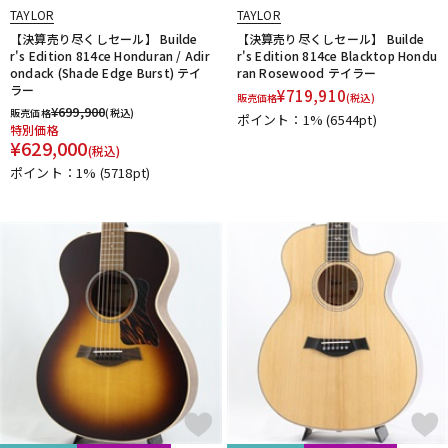
TAYLOR
TAYLOR
【決算売り尽くしセール】 Builde
【決算売り尽くしセール】 Builde
r's Edition 814ce Honduran / Adir
r's Edition 814ce Blacktop Hondu
ondack (Shade Edge Burst) テイ
ran Rosewood テイラー
ラー
¥
719,910
販売価格
(税込)
¥
699,900
販売価格
(税込)
ポイント：1%
(6544pt)
特別価格
¥
629,000
(税込)
ポイント：1%
(5718pt)