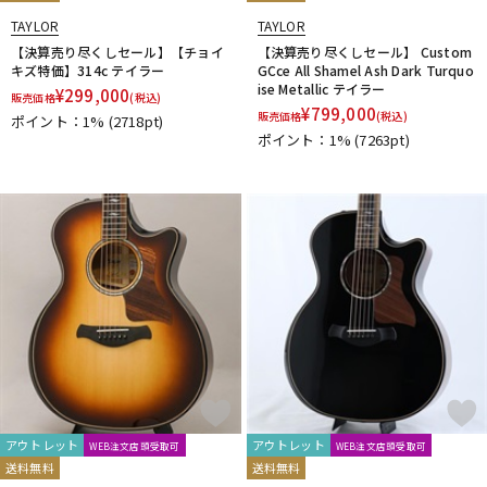
TAYLOR
TAYLOR
【決算売り尽くしセール】【チョイ
【決算売り尽くしセール】 Custom
キズ特価】314c テイラー
GCce All Shamel Ash Dark Turquo
ise Metallic テイラー
¥
299,000
販売価格
(税込)
¥
799,000
販売価格
(税込)
ポイント：1%
(2718pt)
ポイント：1%
(7263pt)
アウトレット
アウトレット
WEB注文店頭受取可
WEB注文店頭受取可
送料無料
送料無料