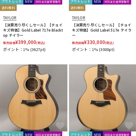
アウトレット
NEW
アウトレット
NEW
WEB注文店頭受取可
WEB注文店頭受取可
送料無料
送料無料
TAYLOR
TAYLOR
【決算売り尽くしセール】【チョイ
【決算売り尽くしセール】【チョイ
キズ特価】Gold Label 717e Blackt
キズ特価】Gold Label 517e テイラ
op テイラー
ー
¥
399,000
¥
330,000
販売価格
(税込)
販売価格
(税込)
ポイント：1%
(3627pt)
ポイント：1%
(3000pt)
アウトレット
NEW
アウトレット
NEW
WEB注文店頭受取可
WEB注文店頭受取可