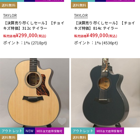
送料無料
送料無料
TAYLOR
TAYLOR
【決算売り尽くしセール】【チョイ
【決算売り尽くしセール】【チョイ
キズ特価】312c テイラー
キズ特価】814c テイラー
¥
299,000
¥
499,000
販売価格
(税込)
販売価格
(税込)
ポイント：1%
(2718pt)
ポイント：1%
(4536pt)
アウトレット
NEW
アウトレット
WEB注文店頭受取可
WEB注文店頭受取可
送料無料
送料無料