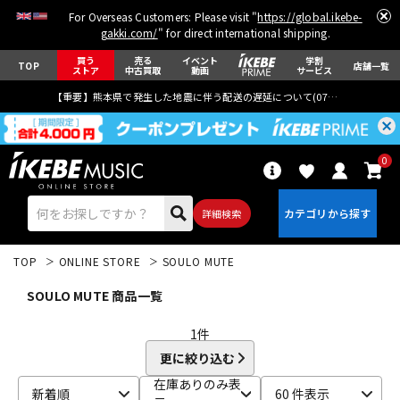
For Overseas Customers: Please visit "
https://global.ikebe-
gakki.com/
" for direct international shipping.
買う
売る
イベント
学割
TOP
店舗一覧
ストア
中古買取
動画
サービス
【重要】熊本県で発生した地震に伴う配送の遅延について(
07月29日
更新)
0
詳細検索
TOP
ONLINE STORE
SOULO MUTE
SOULO MUTE 商品一覧
1
件
更に絞り込む
エレキギター
アコギ/エレアコ
在庫ありのみ表
新着順
60 件表示