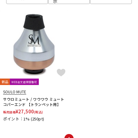
示
ベース
ウクレレ
ドラム
パーカッション
キーボード
電子ピアノ
管楽器
その他楽器
新品
WEB注文店頭受取可
SOULO MUTE
アンプ
エフェクター
サウロミュート / ワウワウ ミュート
コパーエンド 【トランペット用】
¥
27,500
販売価格
(税込)
ポイント：1%
(250pt)
DJ機器
DTM