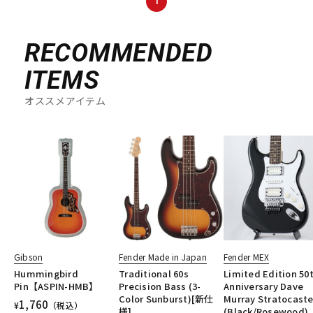
1
DTM オンライン納品
レコーディング機器
RECOMMENDED
配信/ライブ機器
楽器アクセサリ
ITEMS
オススメアイテム
中古
ヴィンテージ
Gibson
Fender Made in Japan
Fender MEX
Hummingbird
Traditional 60s
Limited Edition 50
Pin【ASPIN-HMB】
Precision Bass (3-
Anniversary Dave
Color Sunburst)[新仕
Murray Stratocaste
1,760
¥
（税込）
様]
(Black/Rosewood)