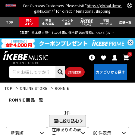
For Overseas Customers: Please visit "
https://global.ikebe-
gakki.com/
" for direct international shipping.
買う
売る
イベント
学割
TOP
店舗一覧
ストア
中古買取
動画
サービス
【重要】熊本県で発生した地震に伴う配送の遅延について(
07月29日
更新)
0
詳細検索
TOP
ONLINE STORE
RONNIE
RONNIE 商品一覧
1
件
更に絞り込む
エレキギター
アコギ/エレアコ
在庫ありのみ表
新着順
60 件表示