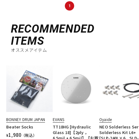
DTM オンライン納品
レコーディング機器
1
RECOMMENDED
配信/ライブ機器
楽器アクセサリ
ITEMS
中古
ヴィンテージ
オススメアイテム
BONNEY DRUM JAPAN
EVANS
Oyaide
Beater Socks
TT18HG [Hydraulic
NEO Solderless Ser
Glass 18]【2ply ，
Solderless Kit L6+
1,980
¥
（税込）
6.5mil + 6.5mil】【お取
[SLP-240L×6、SLD-