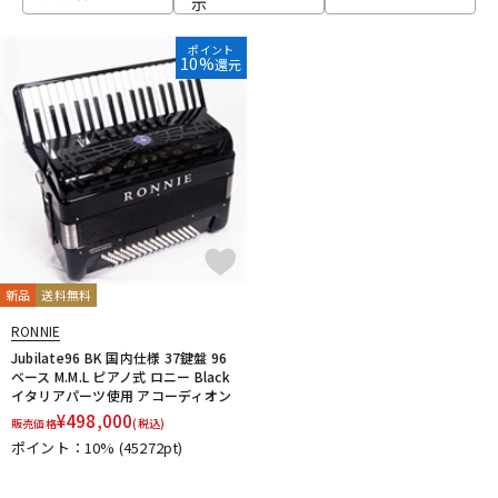
示
ベース
ウクレレ
ポイント
10%
還元
ドラム
パーカッション
キーボード
電子ピアノ
管楽器
その他楽器
新品
送料無料
RONNIE
アンプ
エフェクター
Jubilate96 BK 国内仕様 37鍵盤 96
ベース M.M.L ピアノ式 ロニー Black
イタリアパーツ使用 アコーディオン
¥
498,000
販売価格
(税込)
DJ機器
DTM
ポイント：10%
(45272pt)