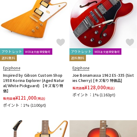
アウトレット
アウトレット
WEB注文店頭受取可
WEB注文店頭受取可
送料無料
送料無料
Epiphone
Epiphone
Inspired by Gibson Custom Shop
Joe Bonamassa 1962 ES-335 (Sixt
1958 Korina Explorer (Aged Natur
ies Cherry) [キズ有り特価品]
al/White Pickguard) 【キズ有り特
¥
128,000
販売価格
(税込)
価】
ポイント：1%
(1163pt)
¥
121,000
販売価格
(税込)
ポイント：1%
(1100pt)