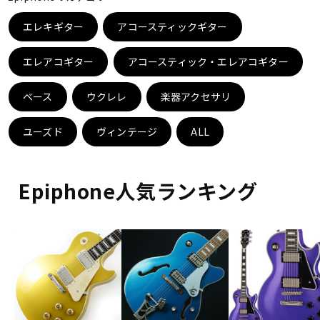
ベース
ウクレレ
エレキギター
アコースティックギター
エレアコギター
アコースティック・エレアコギター
ドラム
パーカッション
ベース
ウクレレ
楽器アクセサリ
キーボード
電子ピアノ
ユーズド
ヴィンテージ
ALL
管楽器
その他楽器
Epiphone人気ランキング
アンプ
エフェクター
DJ機器
DTM