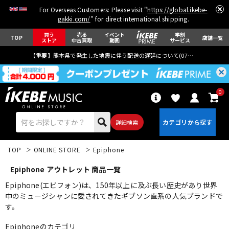
For Overseas Customers: Please visit "
https://global.ikebe-
gakki.com/
" for direct international shipping.
買う
売る
イベント
学割
TOP
店舗一覧
ストア
中古買取
動画
サービス
【重要】熊本県で発生した地震に伴う配送の遅延について(
07月29日
更新)
0
詳細検索
TOP
ONLINE STORE
Epiphone
Epiphone アウトレット 商品一覧
Epiphone(エピフォン)は、150年以上に及ぶ長い歴史があり世界
中のミュージシャンに愛されてきたギブソン直系の人気ブランドで
す。
エレキギター
アコギ/エレアコ
Epiphoneのカテゴリ