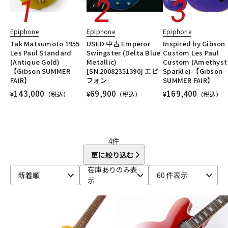
DTM オンライン納品
レコーディング機器
Epiphone
Epiphone
Epiphone
Tak Matsumoto 1955
USED 中古 Emperor
Inspired by Gibson
配信/ライブ機器
楽器アクセサリ
Les Paul Standard
Swingster (Delta Blue
Custom Les Paul
(Antique Gold)
Metallic)
Custom (Amethyst
【Gibson SUMMER
[SN.20082351390] エピ
Sparkle) 【Gibson
FAIR】
フォン
SUMMER FAIR】
中古
ヴィンテージ
143,000
69,900
169,400
¥
（税込）
¥
（税込）
¥
（税込）
4
件
更に絞り込む
在庫ありのみ表
新着順
60 件表示
示