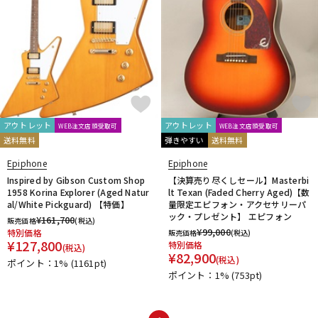
アウトレット
アウトレット
WEB注文店頭受取可
WEB注文店頭受取可
送料無料
弾きやすい
送料無料
Epiphone
Epiphone
Inspired by Gibson Custom Shop
【決算売り尽くしセール】Masterbi
1958 Korina Explorer (Aged Natur
lt Texan (Faded Cherry Aged)【数
al/White Pickguard) 【特価】
量限定エピフォン・アクセサリーパ
ック・プレゼント】 エピフォン
¥
161,700
販売価格
(税込)
¥
99,000
特別価格
販売価格
(税込)
¥
127,800
特別価格
(税込)
¥
82,900
(税込)
ポイント：1%
(1161pt)
ポイント：1%
(753pt)