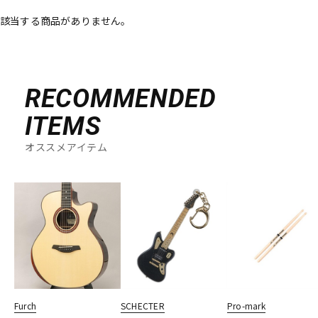
該当する商品がありません。
ベース
ウクレレ
ドラム
パーカッション
RECOMMENDED
ITEMS
キーボード
電子ピアノ
オススメアイテム
管楽器
その他楽器
アンプ
エフェクター
DJ機器
DTM
Furch
SCHECTER
Pro-mark