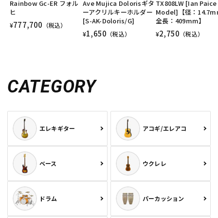
Rainbow Gc-ER フォル
Ave Mujica Dolorisギタ
TX808LW [Ian Paice
DTM オンライン納品
レコーディング機器
ヒ
ーアクリルキーホルダー
Model]【径：14.7m
[S-AK-Doloris/G]
全長：409mm】
777,700
¥
（税込）
1,650
2,750
¥
（税込）
¥
（税込）
配信/ライブ機器
楽器アクセサリ
中古
ヴィンテージ
CATEGORY
エレキギター
アコギ/エレアコ
ベース
ウクレレ
ドラム
パーカッション