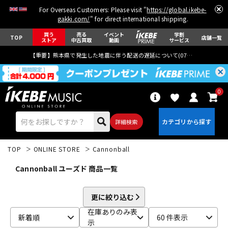
For Overseas Customers: Please visit "
https://global.ikebe-
gakki.com/
" for direct international shipping.
買う
売る
イベント
学割
TOP
店舗一覧
ストア
中古買取
動画
サービス
【重要】熊本県で発生した地震に伴う配送の遅延について(
07月29日
更新)
0
詳細検索
TOP
ONLINE STORE
Cannonball
Cannonball ユーズド 商品一覧
更に絞り込む
エレキギター
アコギ/エレアコ
在庫ありのみ表
新着順
60 件表示
示