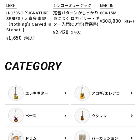
LERNI
シンコーミュージック
MARTIN
H-139SO [SIGNATURE
定番パターンがしっかり
000-15M
SERIES / 大喜多 崇規
身につく ロカビリー・ギ
308,000
¥
（税込）
（Nothing's Carved In
ター入門(CD付)(音楽書)
Stone）]
2,420
¥
（税込）
1,650
¥
（税込）
CATEGORY
エレキギター
アコギ/エレアコ
ベース
ウクレレ
ドラム
パーカッション