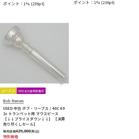
ポイント：1%
(236pt)
ポイント：1%
(236pt)
DTM オンライン納品
レコーディング機器
配信/ライブ機器
楽器アクセサリ
中古
ヴィンテージ
ユーズド
WEB注文店頭受取可
Bob Reeves
USED 中古 ボブ・リーブス / 40C 69
2s トランペット用 マウスピース
【↓↓プライスダウン↓↓】 【決算
売り尽くしセール】
¥
29,800
販売価格
(税込)
特別価格