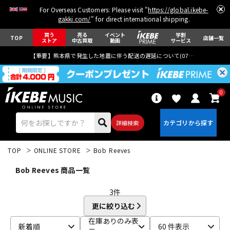
For Overseas Customers: Please visit "
https://global.ikebe-
gakki.com/
" for direct international shipping.
買う
売る
イベント
学割
TOP
店舗一覧
ストア
中古買取
動画
サービス
【重要】熊本県で発生した地震に伴う配送の遅延について(
07月29日
更新)
0
詳細検索
TOP
ONLINE STORE
Bob Reeves
Bob Reeves 商品一覧
3
件
更に絞り込む
エレキギター
アコギ/エレアコ
在庫ありのみ表
新着順
60 件表示