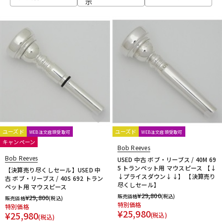
示
ベース
ウクレレ
ドラム
パーカッション
キーボード
電子ピアノ
管楽器
その他楽器
ユーズド
ユーズド
WEB注文店頭受取可
WEB注文店頭受取可
キャンペーン
Bob Reeves
アンプ
エフェクター
Bob Reeves
USED 中古 ボブ・リーブス / 40M 69
5 トランペット用 マウスピース 【↓
【決算売り尽くしセール】USED 中
↓プライスダウン↓↓】 【決算売り
古 ボブ・リーブス / 40S 692 トラン
尽くしセール】
ペット用 マウスピース
DJ機器
DTM
¥
29,800
販売価格
(税込)
¥
29,800
販売価格
(税込)
特別価格
特別価格
¥
25,980
¥
25,980
(税込)
(税込)