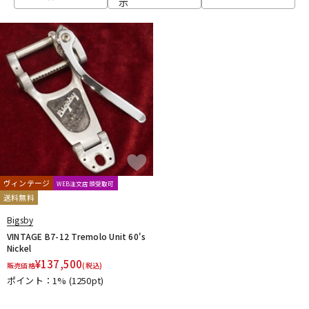
示
ベース
ウクレレ
ドラム
パーカッション
キーボード
電子ピアノ
管楽器
その他楽器
ヴィンテージ
WEB注文店頭受取可
送料無料
アンプ
エフェクター
Bigsby
VINTAGE B7-12 Tremolo Unit 60's
Nickel
¥
137,500
販売価格
(税込)
DJ機器
DTM
ポイント：1%
(1250pt)