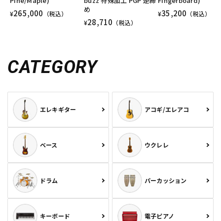
Pine/Maple)
buzz 特殊加工 PGP 逆締
Fingerboard)
め
265,000
35,200
¥
（税込）
¥
（税込）
28,710
¥
（税込）
CATEGORY
エレキギター
アコギ/エレアコ
ベース
ウクレレ
ドラム
パーカッション
キーボード
電子ピアノ