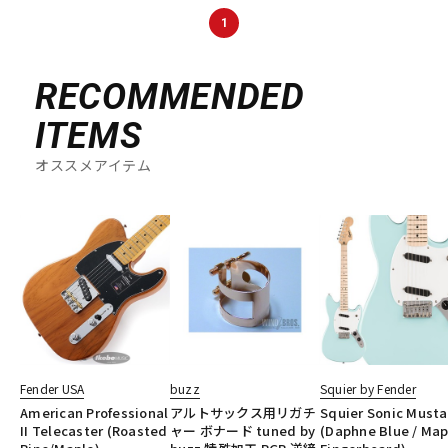
DTM オンライン納品
レコーディング機器
1
RECOMMENDED
配信/ライブ機器
楽器アクセサリ
ITEMS
中古
ヴィンテージ
オススメアイテム
Fender USA
buzz
Squier by Fender
American Professional
アルトサックス用リガチ
Squier Sonic Must
II Telecaster (Roasted
ャー ボナード tuned by
(Daphne Blue / Map