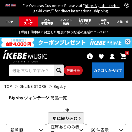
For Overseas Customers: Please visit "
https://global.ikebe-
gakki.com/
" for direct international shipping.
買う
売る
イベント
学割
TOP
店舗一覧
ストア
中古買取
動画
サービス
【重要】熊本県で発生した地震に伴う配送の遅延について(
07月29日
更新)
0
詳細検索
TOP
ONLINE STORE
Bigsby
Bigsby ヴィンテージ 商品一覧
1
件
更に絞り込む
エレキギター
アコギ/エレアコ
在庫ありのみ表
新着順
60 件表示