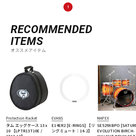
DTM オンライン納品
レコーディング機器
1
RECOMMENDED
配信/ライブ機器
楽器アクセサリ
ITEMS
中古
ヴィンテージ
オススメアイテム
Protection Racket
EVANS
MAPEX
タム エッグケース 13 x
E14ER2 [E-RINGS] 【リ
SE529XBPO [SATUR
10 【LPTR13T10E /
ングミュート：14-2】
EVOLUTION BIRCH-