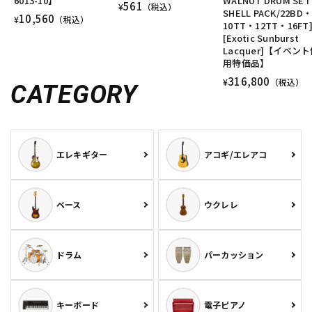
6013-10】
WALNUT DRUM SET
561
¥
（税込）
SHELL PACK/22BD
10,560
¥
（税込）
10TT・12TT・16FT
[Exotic Sunburst
Lacquer]【イベン
用特価品】
316,800
¥
（税込）
CATEGORY
エレキギター
アコギ/エレアコ
ベース
ウクレレ
ドラム
パーカッション
キーボード
電子ピアノ