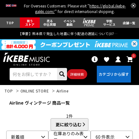
For Overseas Customers: Please visit "
https://global.ikebe-
gakki.com/
" for direct international shipping.
買う
売る
イベント
学割
TOP
店舗一覧
ストア
中古買取
動画
サービス
【重要】熊本県で発生した地震に伴う配送の遅延について(
07月29日
更新)
0
詳細検索
TOP
ONLINE STORE
Airline
Airline ヴィンテージ 商品一覧
1
件
更に絞り込む
エレキギター
アコギ/エレアコ
在庫ありのみ表
新着順
60 件表示