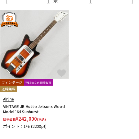
示
ベース
ウクレレ
ドラム
パーカッション
キーボード
電子ピアノ
管楽器
その他楽器
ヴィンテージ
WEB注文店頭受取可
送料無料
アンプ
エフェクター
Airline
VINTAGE JB Hutto Jetsons Wood
Model '64 Sunburst
¥
242,000
販売価格
(税込)
DJ機器
DTM
ポイント：1%
(2200pt)