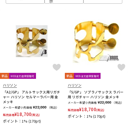
示
ベース
ウクレレ
ドラム
パーカッション
キーボード
電子ピアノ
管楽器
その他楽器
新品
新品
WEB注文店頭受取可
WEB注文店頭受取可
ハリソン
ハリソン
アンプ
エフェクター
「A2/GP」 アルトサックス用リガチ
「S/GP」 ソプラノサックス ラバー
ャー ハリソン セルマーラバー用 金
用 リガチャー ハリソン 金メッキ
メッキ
¥22,000
メーカー希望小売価格
（税込）
¥22,000
メーカー希望小売価格
（税込）
¥
18,700
販売価格
(税込)
DJ機器
DTM
¥
18,700
販売価格
(税込)
ポイント：1%
(170pt)
ポイント：1%
(170pt)