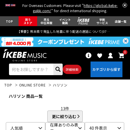
For Overseas Customers: Please visit "
https://global.ikebe-
gakki.com/
" for direct international shipping.
買う
売る
イベント
学割
TOP
店舗一覧
ストア
中古買取
動画
サービス
【重要】熊本県で発生した地震に伴う配送の遅延について(
07月29日
更新)
0
詳細検索
TOP
ONLINE STORE
ハリソン
ハリソン 商品一覧
13
件
更に絞り込む
エレキギター
アコギ/エレアコ
在庫ありのみ表
人気順
40 件表示