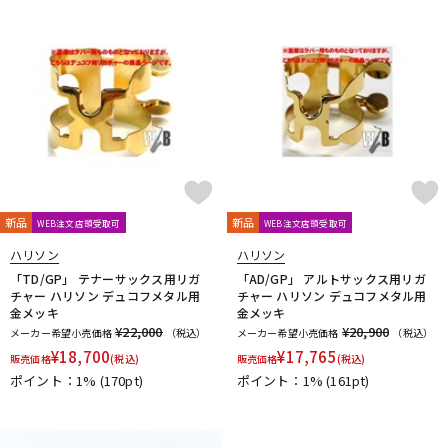
新品
新品
WEB注文店頭受取可
WEB注文店頭受取可
ハリソン
ハリソン
「TD/GP」 テナーサックス用リガ
「AD/GP」 アルトサックス用リガ
チャー ハリソン デュコフメタル用
チャー ハリソン デュコフメタル用
金メッキ
金メッキ
¥22,000
¥20,900
メーカー希望小売価格
（税込）
メーカー希望小売価格
（税込）
¥
18,700
¥
17,765
販売価格
(税込)
販売価格
(税込)
ポイント：1%
(170pt)
ポイント：1%
(161pt)