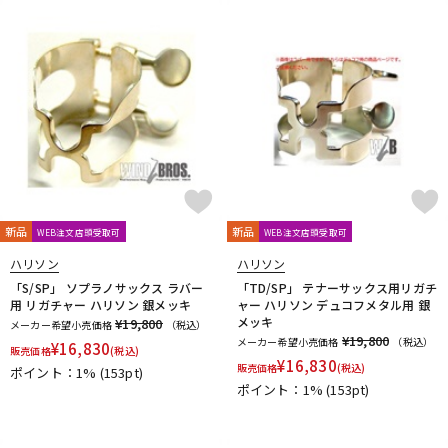
新品
新品
WEB注文店頭受取可
WEB注文店頭受取可
ハリソン
ハリソン
「S/SP」 ソプラノサックス ラバー
「TD/SP」 テナーサックス用リガチ
用 リガチャー ハリソン 銀メッキ
ャー ハリソン デュコフメタル用 銀
メッキ
¥19,800
メーカー希望小売価格
（税込）
¥19,800
メーカー希望小売価格
（税込）
¥
16,830
販売価格
(税込)
¥
16,830
販売価格
(税込)
ポイント：1%
(153pt)
ポイント：1%
(153pt)