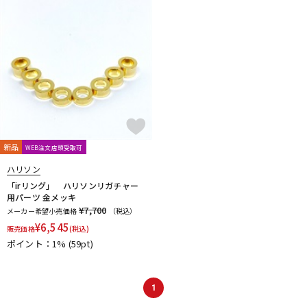
新品
WEB注文店頭受取可
ハリソン
「irリング」 ハリソンリガチャー
用パーツ 金メッキ
¥7,700
メーカー希望小売価格
（税込）
¥
6,545
販売価格
(税込)
ポイント：1%
(59pt)
1