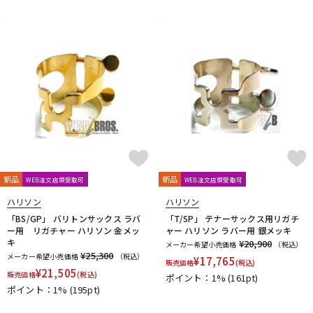
DTM オンライン納品
レコーディング機器
配信/ライブ機器
楽器アクセサリ
中古
ヴィンテージ
新品
新品
WEB注文店頭受取可
WEB注文店頭受取可
ハリソン
ハリソン
「BS/GP」 バリトンサックス ラバ
「T/SP」 テナーサックス用リガチ
ー用 リガチャー ハリソン 金メッ
ャー ハリソン ラバー用 銀メッキ
キ
¥20,900
メーカー希望小売価格
（税込）
¥25,300
メーカー希望小売価格
（税込）
¥
17,765
販売価格
(税込)
¥
21,505
販売価格
(税込)
ポイント：1%
(161pt)
ポイント：1%
(195pt)