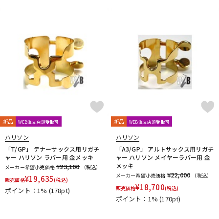
新品
新品
WEB注文店頭受取可
WEB注文店頭受取可
ハリソン
ハリソン
「T/GP」 テナーサックス用リガチ
「A3/GP」 アルトサックス用リガチ
ャー ハリソン ラバー用 金メッキ
ャー ハリソン メイヤーラバー用 金
メッキ
¥23,100
メーカー希望小売価格
（税込）
¥22,000
メーカー希望小売価格
（税込）
¥
19,635
販売価格
(税込)
¥
18,700
販売価格
(税込)
ポイント：1%
(178pt)
ポイント：1%
(170pt)