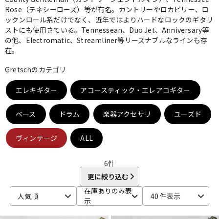
Rose（テネシーローズ）等が有名。カントリーやロカビリー、ロ
ベース
ウクレレ
ックンロール系だけでなく、近年ではよりハードなロックのギタリ
ストにも使用さている。Tennessean、Duo Jet、Anniversary等
の他、Electromatic、Streamliner等リーズナブルなラインも存
在。
ドラム
パーカッション
Gretschのカテゴリ
キーボード
電子ピアノ
エレキギター
アコースティック・エレアコギター
ベース
ドラム
楽器アクセサリ
ユーズド
管楽器
その他楽器
ヴィンテージ
ALL
アンプ
エフェクター
6
件
更に絞り込む
在庫ありのみ表
DJ機器
DTM
人気順
40 件表示
示