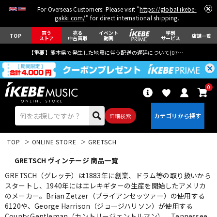
For Overseas Customers: Please visit "
https://global.ikebe-
gakki.com/
" for direct international shipping.
買う
売る
イベント
学割
TOP
店舗一覧
ストア
中古買取
動画
サービス
【重要】熊本県で発生した地震に伴う配送の遅延について(
07月29日
更新)
0
詳細検索
TOP
ONLINE STORE
GRETSCH
GRETSCH ヴィンテージ 商品一覧
GRETSCH（グレッチ）は1883年に創業、ドラム等の取り扱いから
スタートし、1940年にはエレキギターの生産を開始したアメリカ
のメーカー。Brian Zetzer（ブライアンセッツァー）の使用する
エレキギター
アコギ/エレアコ
6120や、George Harrison（ジョージハリソン）が使用する
County Gentleman（カントリージェントルマン）、Tennessee