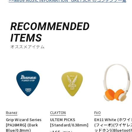
RECOMMENDED
ITEMS
オススメアイテム
Ibanez
CLAYTON
FiiO
Grip Wizard Series
ULTEM PICKS
EH11 White (ホワイ
[PA16MRG] (Dark
[Standard/0.38mm]
(フィーオ)(ワイヤレ
Blue/0.8mm)
ッドホン)(Bluetooth