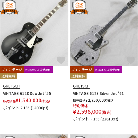
DTM オンライン納品
レコーディング機器
配信/ライブ機器
楽器アクセサリ
中古
ヴィンテージ
ヴィンテージ
ヴィンテージ
WEB注文店頭受取可
WEB注文店頭受取可
送料無料
送料無料
GRETSCH
GRETSCH
VINTAGE 6128 Duo Jet '55
VINTAGE 6129 Silver Jet '61
¥
1,540,000
¥
2,750,000
販売価格
(税込)
販売価格
(税込)
特別価格
ポイント：1%
(14000pt)
¥
2,598,000
(税込)
ポイント：1%
(23618pt)