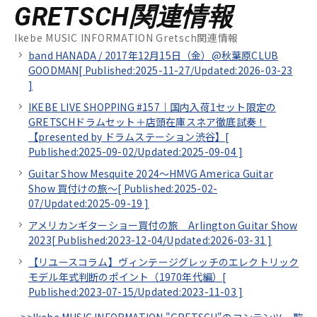
GRETSCH関連情報
Ikebe MUSIC INFORMATION Gretsch関連情報
band HANADA / 2017年12月15日（金）@秋葉原CLUB
GOODMAN[
Published:2025-11-27/
Updated:2026-03-23
]
IKEBE LIVE SHOPPING #157｜国内入荷1セット限定の
GRETSCHドラムセット＋店頭在庫スネア徹底試奏！
【presented by ドラムステーション渋谷】[
Published:2025-09-02/
Updated:2025-09-04
]
Guitar Show Mesquite 2024～HMVG America Guitar
Show 買付けの旅～[
Published:2025-02-
07/
Updated:2025-09-19
]
アメリカンギターショー買付の旅 Arlington Guitar Show
2023[
Published:2023-12-04/
Updated:2026-03-31
]
【リユースコラム】ヴィンテージグレッチのエレクトリック
モデル年式判断のポイント（1970年代編）[
Published:2023-07-15/
Updated:2023-11-03
]
>>Ikebe MUSIC INFORMATION "GRETSCH"のコンテンツ一覧