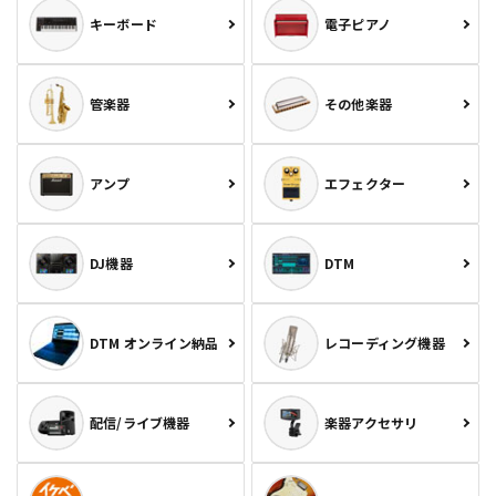
キーボード
電子ピアノ
管楽器
その他楽器
アンプ
エフェクター
DJ機器
DTM
DTM オンライン納品
レコーディング機器
配信/ライブ機器
楽器アクセサリ