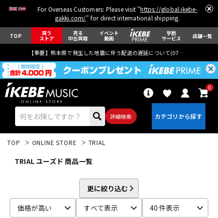
For Overseas Customers: Please visit "
https://global.ikebe-
gakki.com/
" for direct international shipping.
買う
売る
イベント
学割
TOP
店舗一覧
ストア
中古買取
動画
サービス
【重要】熊本県で発生した地震に伴う配送の遅延について(
07月29日
更新)
0
詳細検索
TOP
ONLINE STORE
TRIAL
TRIAL ユーズド 商品一覧
更に絞り込む
エレキギター
アコギ/エレアコ
価格が高い
すべて表示
40 件表示