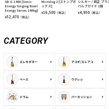
SB-E-1400 [Sonic
Microlog 2 [ストンプボ
シルキー / 純正 ブラ
DTM オンライン納品
レコーディング機器
Energy Singing Bowl
ックス]
バルブガイド 1個
Energy Series 1400g]
16,500
4,950
¥
（税込）
¥
（税込）
52,470
¥
（税込）
配信/ライブ機器
楽器アクセサリ
CATEGORY
中古
ヴィンテージ
エレキギター
アコギ/エレアコ
ベース
ウクレレ
ドラム
パーカッション