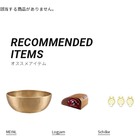
該当する商品がありません。
ベース
ウクレレ
ドラム
パーカッション
RECOMMENDED
ITEMS
キーボード
電子ピアノ
オススメアイテム
管楽器
その他楽器
アンプ
エフェクター
DJ機器
DTM
MEINL
Logjam
Schilke