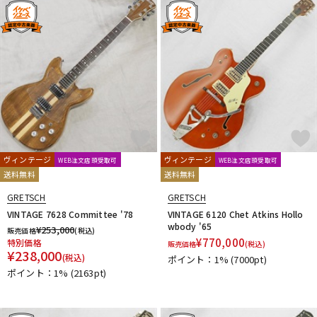
DTM オンライン納品
レコーディング機器
配信/ライブ機器
楽器アクセサリ
中古
ヴィンテージ
ヴィンテージ
ヴィンテージ
WEB注文店頭受取可
WEB注文店頭受取可
送料無料
送料無料
GRETSCH
GRETSCH
VINTAGE 7628 Committee '78
VINTAGE 6120 Chet Atkins Hollo
wbody '65
¥
253,000
販売価格
(税込)
¥
770,000
特別価格
販売価格
(税込)
¥
238,000
(税込)
ポイント：1%
(7000pt)
ポイント：1%
(2163pt)