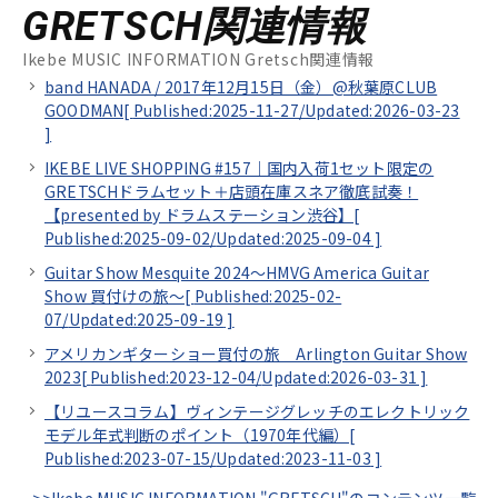
GRETSCH関連情報
Ikebe MUSIC INFORMATION Gretsch関連情報
band HANADA / 2017年12月15日（金）@秋葉原CLUB
GOODMAN[
Published:2025-11-27/
Updated:2026-03-23
]
IKEBE LIVE SHOPPING #157｜国内入荷1セット限定の
GRETSCHドラムセット＋店頭在庫スネア徹底試奏！
【presented by ドラムステーション渋谷】[
Published:2025-09-02/
Updated:2025-09-04
]
Guitar Show Mesquite 2024～HMVG America Guitar
Show 買付けの旅～[
Published:2025-02-
07/
Updated:2025-09-19
]
アメリカンギターショー買付の旅 Arlington Guitar Show
2023[
Published:2023-12-04/
Updated:2026-03-31
]
【リユースコラム】ヴィンテージグレッチのエレクトリック
モデル年式判断のポイント（1970年代編）[
Published:2023-07-15/
Updated:2023-11-03
]
>>Ikebe MUSIC INFORMATION "GRETSCH"のコンテンツ一覧