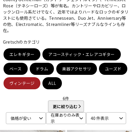
Rose（テネシーローズ）等が有名。カントリーやロカビリー、ロ
ベース
ウクレレ
ックンロール系だけでなく、近年ではよりハードなロックのギタリ
ストにも使用さている。Tennessean、Duo Jet、Anniversary等
の他、Electromatic、Streamliner等リーズナブルなラインも存
在。
ドラム
パーカッション
Gretschのカテゴリ
キーボード
電子ピアノ
エレキギター
アコースティック・エレアコギター
ベース
ドラム
楽器アクセサリ
ユーズド
管楽器
その他楽器
ヴィンテージ
ALL
アンプ
エフェクター
6
件
更に絞り込む
在庫ありのみ表
DJ機器
DTM
価格が安い
40 件表示
示