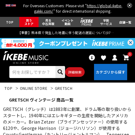
For Overseas Customers: Please visit "
https://global.ikebe-
gakki.com/
" for direct international shipping.
買う
売る
イベント
学割
TOP
店舗一覧
ストア
中古買取
動画
サービス
【重要】熊本県で発生した地震に伴う配送の遅延について(
07月29日
更新)
0
詳細検索
TOP
ONLINE STORE
GRETSCH
GRETSCH ヴィンテージ 商品一覧
GRETSCH（グレッチ）は1883年に創業、ドラム等の取り扱いから
スタートし、1940年にはエレキギターの生産を開始したアメリカ
のメーカー。Brian Zetzer（ブライアンセッツァー）の使用する
エレキギター
アコギ/エレアコ
6120や、George Harrison（ジョージハリソン）が使用する
County Gentleman（カントリージェントルマン）、Tennessee