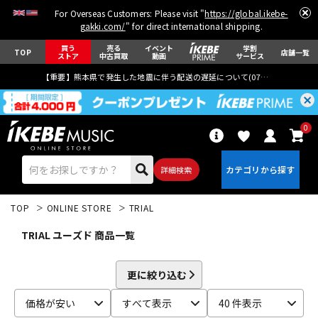
For Overseas Customers: Please visit "
https://global.ikebe-
gakki.com/
" for direct international shipping.
買う
売る
イベント
学割
TOP
店舗一覧
ストア
中古買取
動画
サービス
【重要】熊本県で発生した地震に伴う配送の遅延について(
07月29日
更新)
0
詳細検索
TOP
ONLINE STORE
TRIAL
TRIAL ユーズド 商品一覧
更に絞り込む
エレキギター
アコギ/エレアコ
価格が安い
すべて表示
40 件表示