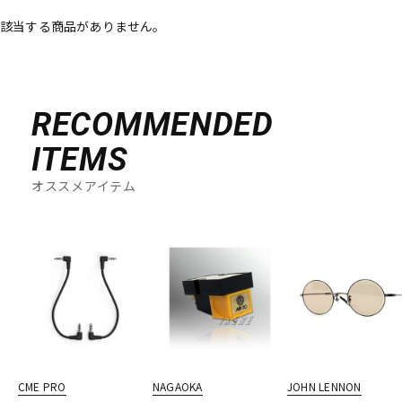
該当する商品がありません。
ベース
ウクレレ
ドラム
パーカッション
RECOMMENDED
ITEMS
キーボード
電子ピアノ
オススメアイテム
管楽器
その他楽器
アンプ
エフェクター
DJ機器
DTM
CME PRO
NAGAOKA
JOHN LENNON