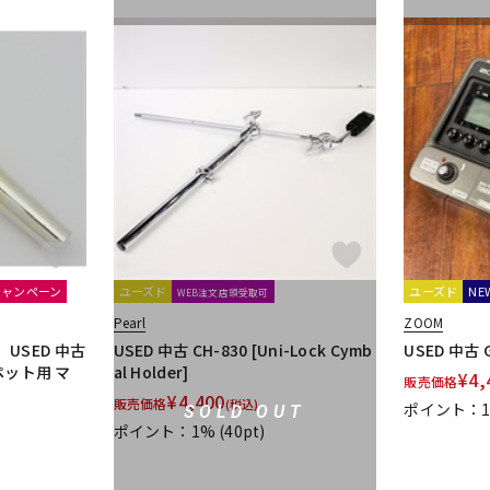
キャンペーン
ユーズド
ユーズド
NE
WEB注文店頭受取可
Pearl
ZOOM
USED 中古
USED 中古 CH-830 [Uni-Lock Cymb
USED 中古 
ペット用 マ
al Holder]
¥
4,
販売価格
¥
4,400
販売価格
(税込)
ポイント：
SOLD OUT
ポイント：1%
(40pt)