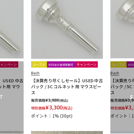
キャンペーン
ユーズド
キャンペーン
ユーズド
WEB注文店頭受取可
WE
Bach
Bach
USED 中古
【決算売り尽くしセール】USED 中古
【決算売り尽
ネット用 マウ
バック / 3C コルネット用 マウスピー
バック / 
ス
ス
T
¥
3,980
¥
3,
販売価格
販売価格
(税込)
¥
3,300
¥
3,
特別価格
(税込)
特別価格
ポイント：1%
(30pt)
ポイント：