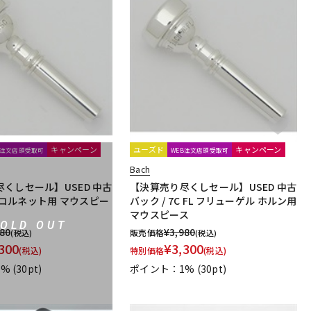
キャンペーン
ユーズド
キャンペーン
B注文店頭受取可
WEB注文店頭受取可
Bach
くしセール】USED 中古
【決算売り尽くしセール】USED 中古
5C コルネット用 マウスピー
バック / 7C FL フリューゲル ホルン用
マウスピース
SOLD OUT
980
¥
3,980
販売価格
(税込)
(税込)
300
¥
3,300
(税込)
特別価格
(税込)
1%
(30pt)
ポイント：1%
(30pt)