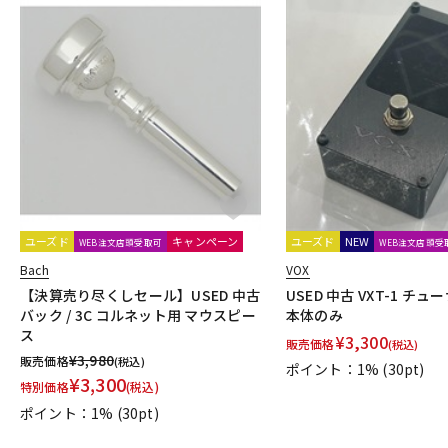
ユーズド
キャンペーン
ユーズド
NEW
WEB注文店頭受取可
WEB注文店頭受
Bach
VOX
【決算売り尽くしセール】USED 中古
USED 中古 VXT-1 チュー
バック / 3C コルネット用 マウスピー
本体のみ
ス
¥
3,300
販売価格
(税込)
¥
3,980
販売価格
(税込)
ポイント：1%
(30pt)
¥
3,300
特別価格
(税込)
ポイント：1%
(30pt)