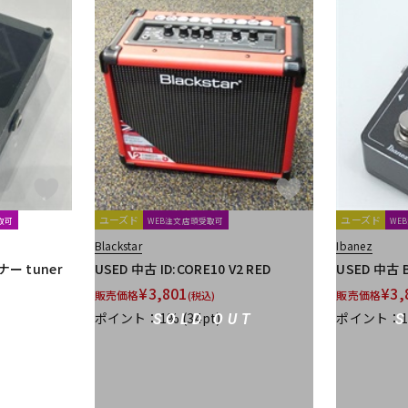
ユーズド
ユーズド
取可
WEB注文店頭受取可
WE
Blackstar
Ibanez
ナー tuner
USED 中古 ID:CORE10 V2 RED
USED 中古 
¥
3,801
¥
3,
販売価格
販売価格
(税込)
ポイント：1%
(34pt)
ポイント：
SOLD OUT