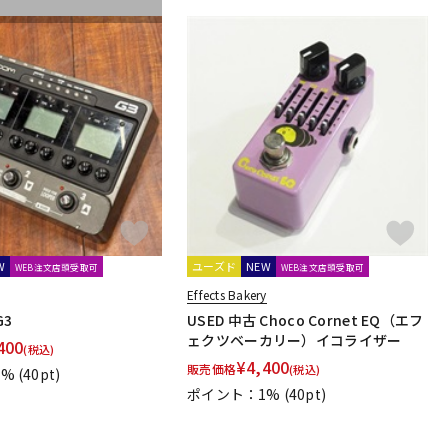
W
ユーズド
NEW
WEB注文店頭受取可
WEB注文店頭受取可
Effects Bakery
G3
USED 中古 Choco Cornet EQ（エフ
ェクツベーカリー）イコライザー
400
(税込)
¥
4,400
販売価格
(税込)
1%
(40pt)
ポイント：1%
(40pt)