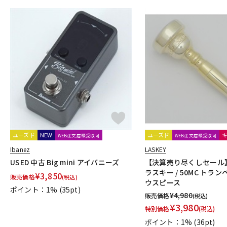
ユーズド
NEW
ユーズド
WEB注文店頭受取可
WEB注文店頭受取可
Ibanez
LASKEY
USED 中古 Big mini アイバニーズ
【決算売り尽くしセール】
ラスキー / 50MC トラン
¥
3,850
販売価格
(税込)
ウスピース
ポイント：1%
(35pt)
¥
4,980
販売価格
(税込)
¥
3,980
特別価格
(税込)
ポイント：1%
(36pt)