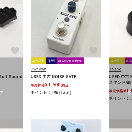
ユーズド
NEW
ユーズド
WEB注文店頭受取可
WE
unknown
Roland
Soft Sound
USED 中古 NOISE GATE
USED 中古
スタンド脚
¥
1,500
販売価格
(税込)
¥
1,
販売価格
ポイント：1%
(13pt)
T
ポイント：