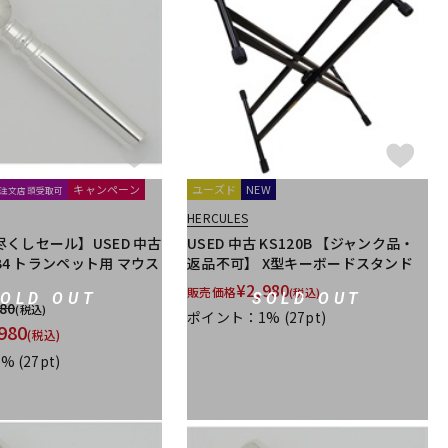
キャンペーン
ユーズド
NEW
B注文店頭受取可
HERCULES
くしセール】USED 中古
USED 中古 KS120B 【ジャンク品・
1B4 トランペット用 マウス
返品不可】 X型キーボードスタンド
¥
2,980
販売価格
(税込)
SOLD OUT
SOLD OUT
980
(税込)
ポイント：1%
(27pt)
980
(税込)
1%
(27pt)