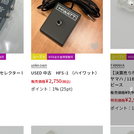
ユーズド
ユーズド
取可
WEB注文店頭受取可
WE
unknown
YAMAHA
ンセレクター l
USED 中古 HFS-1 （ハイワット）
【決算売り尽
ヤマハ / 1
¥
2,750
販売価格
(税込)
ピース
ポイント：1%
(25pt)
¥
3,
販売価格
¥
2,
特別価格
ポイント：