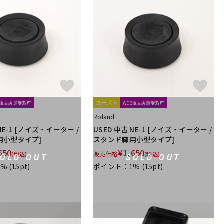
ユーズド
B注文店頭受取可
WEB注文店頭受取可
Roland
 NE-1 [ノイズ・イーター /
USED 中古 NE-1 [ノイズ・イーター /
用小型タイプ]
スタンド脚用小型タイプ]
650
¥
1,650
販売価格
(税込)
(税込)
SOLD OUT
SOLD OUT
1%
(15pt)
ポイント：1%
(15pt)