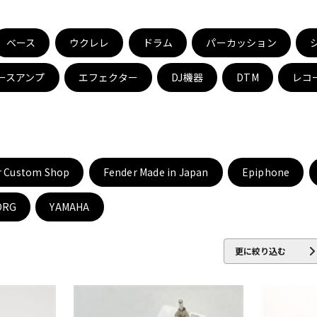
DTM オンラ
レコーディン
イン納品
グ機器
ベース
ウクレレ
ドラム
パーカッション
ースアンプ
エフェクター
DJ機器
DTM
レコ
ジ
r Custom Shop
Fender Made in Japan
Epiphone
ORG
YAMAHA
更に絞り込む