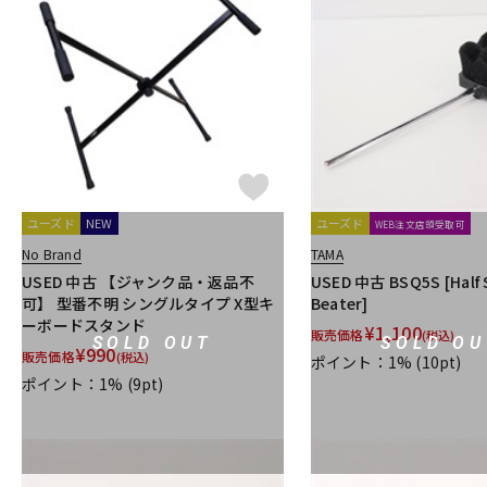
ユーズド
NEW
ユーズド
WEB注文店頭受取可
No Brand
TAMA
USED 中古 【ジャンク品・返品不
USED 中古 BSQ5S [Half 
可】 型番不明 シングルタイプ X型キ
Beater]
ーボードスタンド
¥
1,100
販売価格
(税込)
SOLD OUT
SOLD OU
¥
990
販売価格
(税込)
ポイント：1%
(10pt)
ポイント：1%
(9pt)