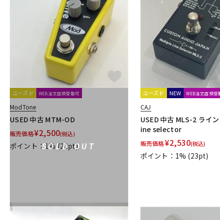
ユーズド
ユーズド
NEW
WEB注文店頭受取可
WEB注文店頭受
ModTone
CAJ
USED 中古 MTM-OD
USED 中古 MLS-2 ライ
ine selector
¥
2,500
販売価格
(税込)
¥
2,530
販売価格
(税込)
ポイント：1%
(22pt)
SOLD OUT
ポイント：1%
(23pt)