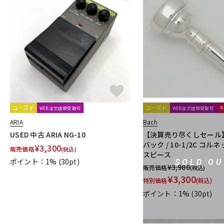
ユーズド
ユーズド
WEB注文店頭受取可
WEB注文店頭受取可
ARIA
Bach
USED 中古 ARIA NG-10
【決算売り尽くしセール】
バック / 10-1/2C コル
¥
3,300
販売価格
(税込)
スピース
ポイント：1%
(30pt)
SOLD OU
¥
3,980
販売価格
(税込)
¥
3,300
特別価格
(税込)
ポイント：1%
(30pt)