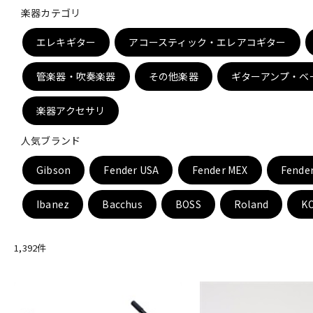
楽器カテゴリ
DJ機器
DTM
エレキギター
アコースティック・エレアコギター
管楽器・吹奏楽器
その他楽器
ギターアンプ・ベ
中古
ヴィンテー
楽器アクセサリ
人気ブランド
Gibson
Fender USA
Fender MEX
Fende
Ibanez
Bacchus
BOSS
Roland
K
1,392
件