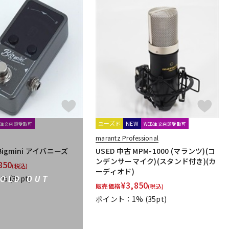
ユーズド
NEW
B注文店頭受取可
WEB注文店頭受取可
marantz Professional
Bigmini アイバニーズ
USED 中古 MPM-1000 (マランツ)(コ
ンデンサーマイク)(スタンド付き)(カ
850
(税込)
ーディオド)
1%
(35pt)
SOLD OUT
¥
3,850
販売価格
(税込)
ポイント：1%
(35pt)