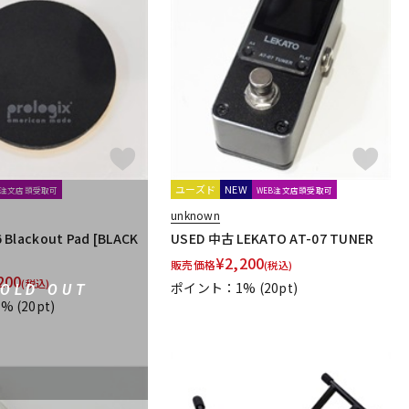
ユーズド
NEW
B注文店頭受取可
WEB注文店頭受取可
unknown
 Blackout Pad [BLACK
USED 中古 LEKATO AT-07 TUNER
¥
2,200
販売価格
(税込)
200
(税込)
ポイント：1%
(20pt)
SOLD OUT
1%
(20pt)