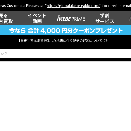
eas Customers: Please visit "
https://global.ikebe-gakki.com/
" for direct intern
売る
イベント
学割
古買取
動画
サービス
【重要】熊本県で発生した地震に伴う配送の遅延について(
07月29日
更新)
ベース
ウクレレ
管楽器
その他楽器