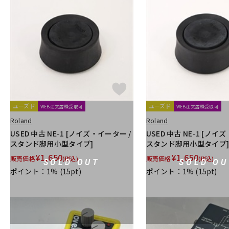
ユーズド
ユーズド
WEB注文店頭受取可
WEB注文店頭受取可
Roland
Roland
USED 中古 NE-1 [ノイズ・イーター /
USED 中古 NE-1 [ノイ
スタンド脚用小型タイプ]
スタンド脚用小型タイプ
¥
1,650
¥
1,650
販売価格
販売価格
(税込)
(税込)
SOLD OUT
SOLD OU
ポイント：1%
(15pt)
ポイント：1%
(15pt)