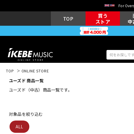
For Overs
買う
TOP
ストア
中
TOP
ONLINE STORE
ユーズド 商品一覧
アコギ/エレ
エレキギター
アコ
ユーズド（中古）商品一覧です。
キーボード
電子ピアノ
対象品を絞り込む
ALL