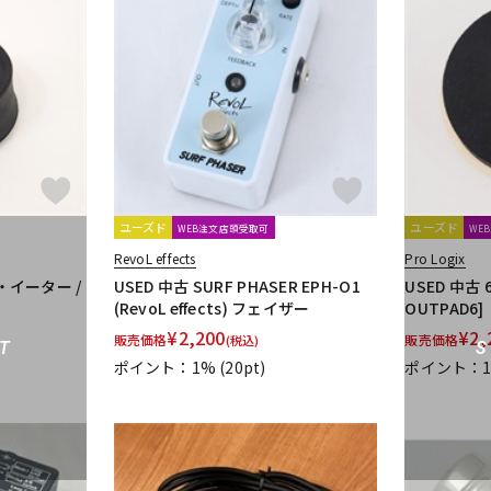
ユーズド
ユーズド
WEB注文店頭受取可
WE
RevoL effects
Pro Logix
ズ・イーター /
USED 中古 SURF PHASER EPH-O1
USED 中古 6
]
(RevoL effects) フェイザー
OUTPAD6]
¥
2,200
¥
2,
販売価格
販売価格
(税込)
T
ポイント：1%
(20pt)
ポイント：