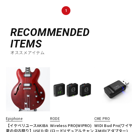
DTM オンライン納品
レコーディング機器
1
配信/ライブ機器
楽器アクセサリ
RECOMMENDED
ITEMS
中古
ヴィンテージ
オススメアイテム
Epiphone
RODE
CME PRO
【イケベリユースAKIBA
Wireless PRO(WIPRO)
WIDI Bud Pro(ワイ
夏の中古祭り】USED 中
(ロード)(デュアルチャン
スMIDIアダプター)