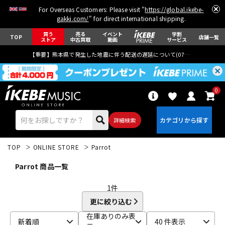
For Overseas Customers: Please visit "
https://global.ikebe-
gakki.com/
" for direct international shipping.
買う
売る
イベント
学割
TOP
店舗一覧
ストア
中古買取
動画
サービス
【重要】熊本県で発生した地震に伴う配送の遅延について(
07月29日
更新)
0
詳細検索
TOP
ONLINE STORE
Parrot
Parrot 商品一覧
1
件
更に絞り込む
エレキギター
アコギ/エレアコ
在庫ありのみ表
新着順
40 件表示