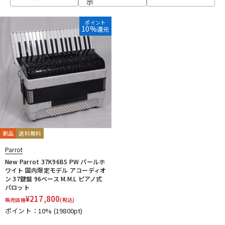
示
ベース
ウクレレ
ポイント
10%
還元
ドラム
パーカッション
キーボード
電子ピアノ
管楽器
その他楽器
新品
送料無料
Parrot
アンプ
エフェクター
New Parrot 37K96BS PW パールホ
ワイト 国内限定モデル アコーディオ
ン 37鍵盤 96ベース M.M.L ピアノ式
パロット
DJ機器
DTM
¥
217,800
販売価格
(税込)
ポイント：10%
(19800pt)