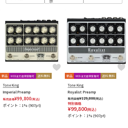
示
ベース
ウクレレ
ドラム
パーカッション
キーボード
電子ピアノ
管楽器
その他楽器
新品
送料無料
新品
送料無料
WEB注文店頭受取可
WEB注文店頭受取可
Tone King
Tone King
アンプ
エフェクター
Imperial Preamp
Royalist Preamp
¥
99,800
¥
129,800
販売価格
(税込)
販売価格
(税込)
特別価格
ポイント：1%
(907pt)
¥
99,800
(税込)
DJ機器
DTM
ポイント：1%
(907pt)