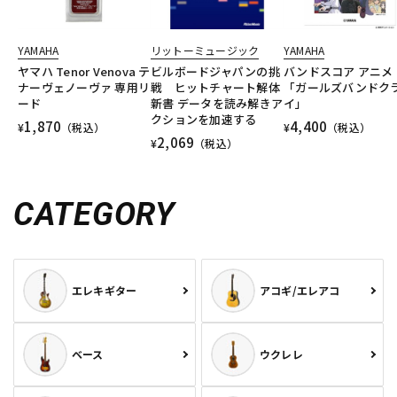
YAMAHA
リットーミュージック
YAMAHA
ヤマハ Tenor Venova テ
ビルボードジャパンの挑
バンドスコア アニメ
ナーヴェノーヴァ 専用リ
戦 ヒットチャート解体
「ガールズバンドク
ード
新書 データを読み解きア
イ」
クションを加速する
1,870
4,400
¥
（税込）
¥
（税込）
2,069
¥
（税込）
CATEGORY
エレキギター
アコギ/エレアコ
ベース
ウクレレ