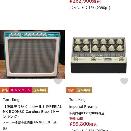
¥
262,900
(税込)
ポイント：1%
(2390pt)
新品
キャンペーン
送料無料
新品
送料無料
Tone King
Tone King
【決算売り尽くしセール】IMPERIAL
Imperial Preamp
MK II COMBO Carolina Blue（トー
¥
129,800
販売価格
(税込)
ンキング）
特別価格
¥638,000
¥
99,800
メーカー希望小売価格
（税
(税込)
込）
ポイント：1%
(907pt)