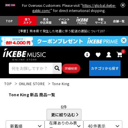
For Overseas Customers: Please visit "
https://global.ikebe-
gakki.com/
" for direct international shipping.
買う
売る
イベント
学割
TOP
店舗一覧
ストア
中古買取
動画
サービス
【重要】熊本県で発生した地震に伴う配送の遅延について(
07月29日
更新)
0
詳細検索
TOP
ONLINE STORE
Tone King
Tone King 新品 商品一覧
6
件
更に絞り込む
エレキギター
アコギ/エレアコ
在庫ありのみ表
新着順
40 件表示