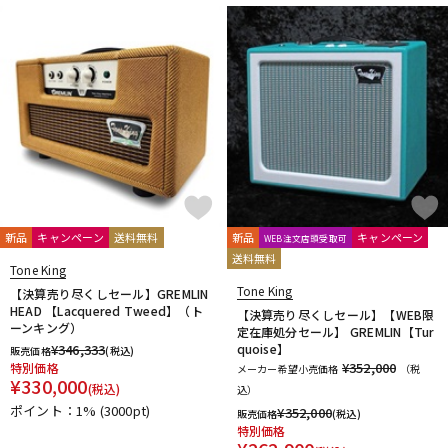
DTM オンライン納品
レコーディング機器
配信/ライブ機器
楽器アクセサリ
中古
ヴィンテージ
新品
キャンペーン
送料無料
新品
キャンペーン
WEB注文店頭受取可
送料無料
Tone King
Tone King
【決算売り尽くしセール】GREMLIN
HEAD 【Lacquered Tweed】（ト
【決算売り尽くしセール】【WEB限
ーンキング）
定在庫処分セール】 GREMLIN【Tur
¥
346,333
quoise】
販売価格
(税込)
¥352,000
特別価格
メーカー希望小売価格
（税
¥
330,000
(税込)
込）
ポイント：1%
(3000pt)
¥
352,000
販売価格
(税込)
特別価格