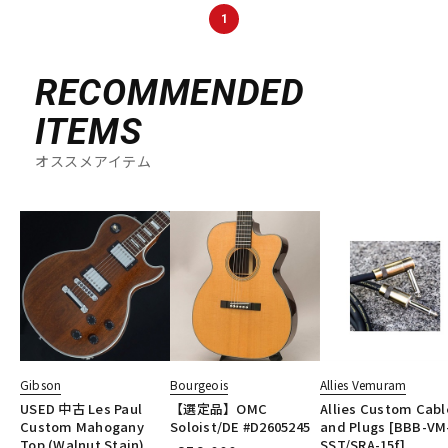
DTM オンライン納品
レコーディング機器
1
RECOMMENDED
配信/ライブ機器
楽器アクセサリ
ITEMS
中古
ヴィンテージ
オススメアイテム
Gibson
Bourgeois
Allies Vemuram
USED 中古 Les Paul
【選定品】OMC
Allies Custom Cabl
Custom Mahogany
Soloist/DE #D2605245
and Plugs [BBB-VM
Top (Walnut Stain)
SST/SRA-15f]