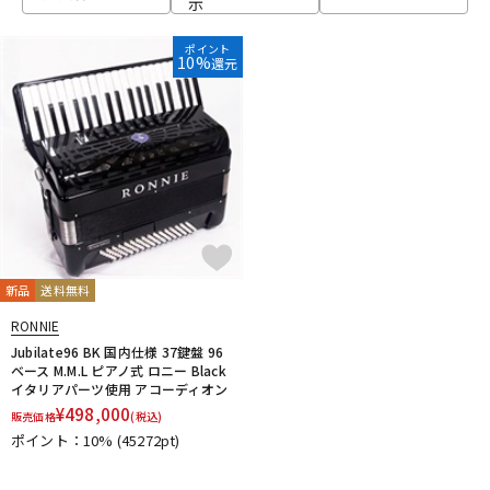
示
ベース
ウクレレ
ポイント
10%
還元
ドラム
パーカッション
キーボード
電子ピアノ
管楽器
その他楽器
新品
送料無料
RONNIE
アンプ
エフェクター
Jubilate96 BK 国内仕様 37鍵盤 96
ベース M.M.L ピアノ式 ロニー Black
イタリアパーツ使用 アコーディオン
¥
498,000
販売価格
(税込)
DJ機器
DTM
ポイント：10%
(45272pt)