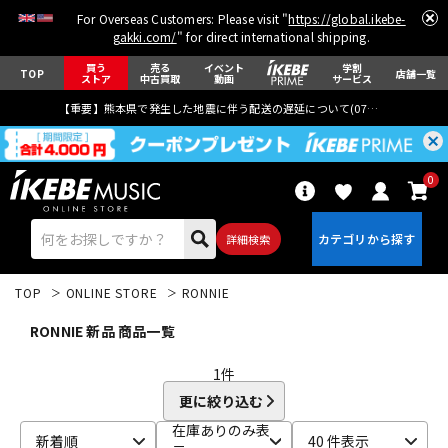
For Overseas Customers: Please visit "
https://global.ikebe-
gakki.com/
" for direct international shipping.
買う
売る
イベント
学割
TOP
店舗一覧
ストア
中古買取
動画
サービス
【重要】熊本県で発生した地震に伴う配送の遅延について(
07月29日
更新)
0
詳細検索
TOP
ONLINE STORE
RONNIE
RONNIE 新品 商品一覧
1
件
更に絞り込む
エレキギター
アコギ/エレアコ
在庫ありのみ表
新着順
40 件表示